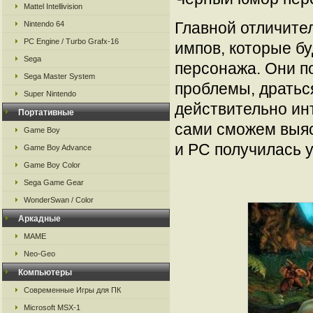
Mattel Intellivision
Главной отличите
Nintendo 64
PC Engine / Turbo Grafx-16
импов, которые бу
Sega
персонажа. Они п
Sega Master System
проблемы, драться
Super Nintendo
действительно ин
Портативные
сами сможем выяс
Game Boy
и PC получилась у
Game Boy Advance
Game Boy Color
Sega Game Gear
WonderSwan / Color
Аркадные
MAME
Neo-Geo
Компьютеры
Современные Игры для ПК
Microsoft MSX-1