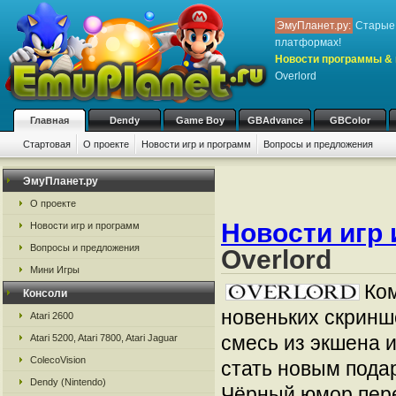
ЭмуПланет.ру:
Старые 
платформах!
Новости программы & 
Overlord
Главная
Dendy
Game Boy
GBAdvance
GBColor
Стартовая
О проекте
Новости игр и программ
Вопросы и предложения
ЭмуПланет.ру
О проекте
Новости игр 
Новости игр и программ
Вопросы и предложения
Overlord
Мини Игры
Ко
Консоли
новеньких скринш
Atari 2600
смесь из экшена 
Atari 5200, Atari 7800, Atari Jaguar
ColecoVision
стать новым пода
Dendy (Nintendo)
Чёрный юмор пере