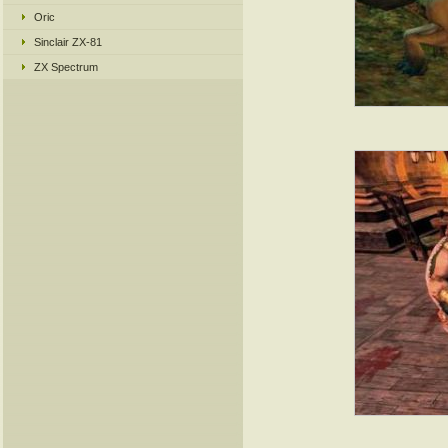
Oric
Sinclair ZX-81
ZX Spectrum