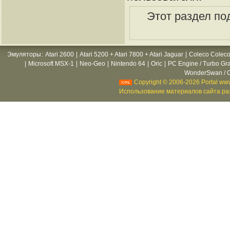
Этот раздел по
Эмуляторы
:
Atari 2600
|
Atari 5200 + Atari 7800 + Atari Jaguar
|
Coleco Coleco
|
Microsoft MSX-1
|
Neo-Geo
|
Nintendo 64
|
Oric
|
PC Engine / Turbo Gr
WonderSwan / C
Copyright © 2006-2026 Portal www
Использование материалов сайта раз