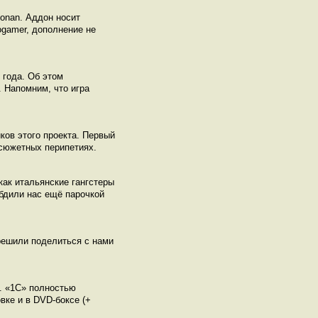
onan. Аддон носит
ogamer, дополнение не
 года. Об этом
 Напомним, что игра
ков этого проекта. Первый
 сюжетных перипетиях.
как итальянские гангстеры
бдили нас ещё парочкой
 решили поделиться с нами
n. «1С» полностью
вке и в DVD-боксе (+