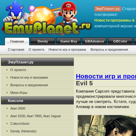
ЭмуПланет.ру:
Старые 
платформах!
Новости программы & 
компьютерной версии эк
Главная
Dendy
Game Boy
GBAdvance
GBColor
Стартовая
О проекте
Новости игр и программ
Вопросы и предложения
ЭмуПланет.ру
О проекте
Новости игр и пр
Новости игр и программ
Evil 5
Вопросы и предложения
Компания Capcom представила 
Мини Игры
продемонстрировали многочисле
Консоли
лучше не смотреть. Кстати, суд
Аломар в новом костюмчике.
Atari 2600
Atari 5200, Atari 7800, Atari Jaguar
ColecoVision
Dendy (Nintendo)