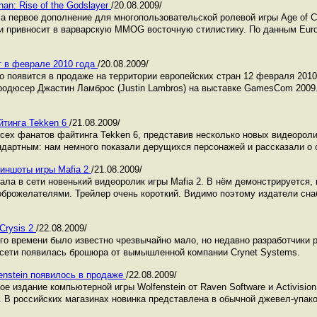
an: Rise of the Godslayer
/20.08.2009/
 первое дополнение для многопользовательской ролевой игры Age of C
er и привносит в варварскую MMOG восточную стилистику. По данным Eur
т в феврале 2010 года
/20.08.2009/
no появится в продаже на территории европейских стран 12 февраля 2010
одюсер Джастин Ламброс (Justin Lambros) на выставке GamesCom 2009.
йтинга Tekken 6
/21.08.2009/
ех фанатов файтинга Tekken 6, представив несколько новых видеороли
ндартным: нам немного показали дерущихся персонажей и рассказали о
риншоты игры Mafia 2
/21.08.2009/
ла в сети новенький видеоролик игры Mafia 2. В нём демонстрируется, 
брожелателями. Трейлер очень короткий. Видимо поэтому издатели сна
Crysis 2
/22.08.2009/
его времени было известно чрезвычайно мало, но недавно разработчики
 сети появилась брошюра от вымышленной компании Crynet Systems.
enstein появилось в продаже
/22.08.2009/
е издание компьютерной игры Wolfenstein от Raven Software и Activisio
. В российских магазинах новинка представлена в обычной джевел-упако