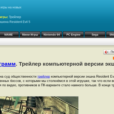
игры на новых
игры:
Трейлер
шена Resident Evil 5
MAME
Мини Игры
Nintendo 64
PC Engine
Sega
SN
П
ограмм
. Трейлер компьютерной версии экш
на суд общественности
трейлер
компьютерной версии экшна Resident Evil
нных боссов, с которыми мы столкнёмся в этой игрушке, так что если в
я по видео, противников в ПК-варианте стало намного больше. В конце 