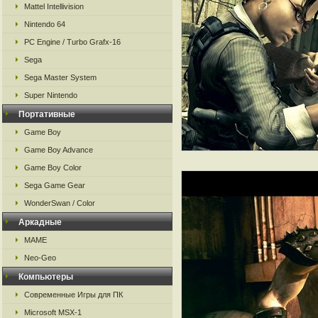
Mattel Intellivision
Nintendo 64
PC Engine / Turbo Grafx-16
Sega
Sega Master System
Super Nintendo
Портативные
Game Boy
Game Boy Advance
Game Boy Color
Sega Game Gear
WonderSwan / Color
Аркадные
MAME
Neo-Geo
Компьютеры
Современные Игры для ПК
Microsoft MSX-1