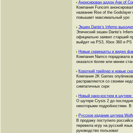
Анонсирован аддон Age of Con
Компания Funcom анонсировала
название Rise of the Godslay
повышает максимальный уро
Экшен Dante’s Inferno выходи
Эпический экшен Dante’s Infer
официально заявил старший пр
выйдет на PS3, Xbox 360 и PS
Новые скриншоты и видео фа
Компания Namco порадовала вс
оказался более или менее ста
Короткий трейлер и новые ск
Компания 2K Games опубликова
расправляются со своими недо
симпатичных скри
Новый нано-костюм в шутере 
О шутере Crysis 2 до последн
некоторыми подробностями. В
Русское издание шутера Wolf
В продажу поступило российско
перевела игру на русский язык
руководство пользоват