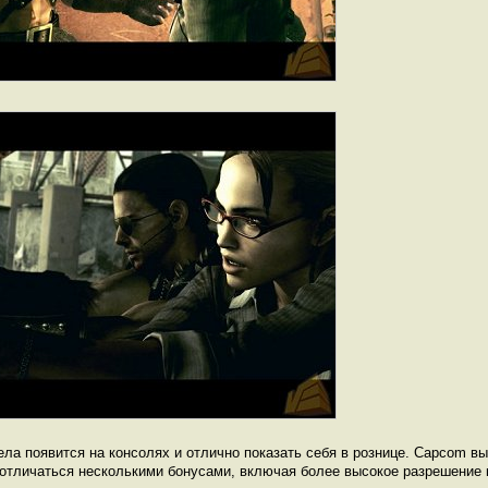
пела появится на консолях и отлично показать себя в рознице. Capcom вы
т отличаться несколькими бонусами, включая более высокое разрешение 