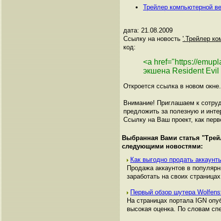
Трейлер компьютерной вер
дата: 21.08.2009
Ссылку на новость
'.Трейлер ко
код:
<a href="https://emu
экшена Resident Evil
Откроется ссылка в новом окне.
Внимание! Приглашаем к сотруд
предложить за полезную и инте
Ссылку на Ваш проект, как перв
Выбранная Вами статья "
Трей
следующими новостями:
Как выгодно продать аккаунты
Продажа аккаунтов в популяр
заработать на своих страницах,
Первый обзор шутера Wolfens
На страницах портала IGN опуб
высокая оценка. По словам спе