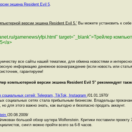
сии экшена Resident Evil 5
.
мпьютерной версии экшена Resident Evil 5.'
Вы можете установить к себе 
planet.ru/gamenews/yfpi.html" target="_blank">Трейлер компь
 5</a>
ничеству все сайты нашей тематики, для обмена новостями и интересн
ресную информацию денежное вознаграждение (если новость или статья
оисточник, гарантируем!
лер компьютерной версии экшена Resident Evil 5
" рекомендует такж
 социальных сетей: Telegram, TikTok, Instagram
/01.01.1970/
ных социальных сетях стала прибыльным бизнесом. Владельцы прокача
 но для этого важно знать, как выгодно и безопасно продать аккаунт.
tein
/20.08.2009/
ликован большой обзор шутера Wolfenstein. Критики поставили проекту 7
циалистов, сингл можно пройти всего за 6-8 часов.