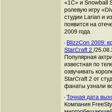
«1С» и Snowball 
ролевую игру «Div
студии Larian и и
появится на отеч
2009 года.
BlizzCon 2009: 
StarCraft 2
/25.08
Популярная актри
известная по теле
озвучивать корол
StarCraft 2 от ст
фанаты узнали во
Точная дата вых
Компания FreeSt
многообещающей 