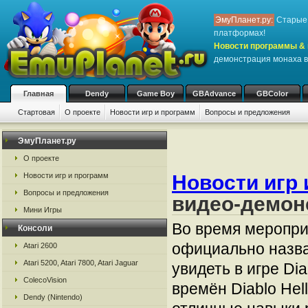
ЭмуПланет.ру:
Старые 
платформах!
Новости программы & 
демонстрация монаха в 
Главная
Dendy
Game Boy
GBAdvance
GBColor
Стартовая
О проекте
Новости игр и программ
Вопросы и предложения
ЭмуПланет.ру
О проекте
Новости игр 
Новости игр и программ
Вопросы и предложения
видео-демонс
Мини Игры
Во время мероприя
Консоли
официально назва
Atari 2600
Atari 5200, Atari 7800, Atari Jaguar
увидеть в игре Di
ColecoVision
времён Diablo Hel
Dendy (Nintendo)