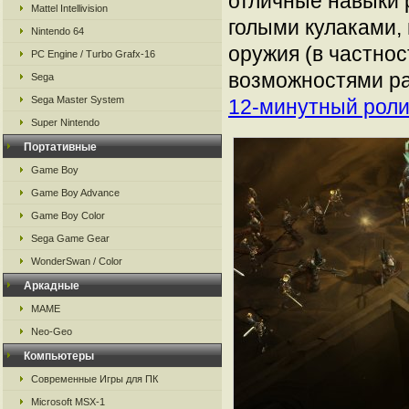
отличные навыки 
Mattel Intellivision
голыми кулаками, 
Nintendo 64
оружия (в частнос
PC Engine / Turbo Grafx-16
возможностями рас
Sega
Sega Master System
12-минутный роли
Super Nintendo
Портативные
Game Boy
Game Boy Advance
Game Boy Color
Sega Game Gear
WonderSwan / Color
Аркадные
MAME
Neo-Geo
Компьютеры
Современные Игры для ПК
Microsoft MSX-1