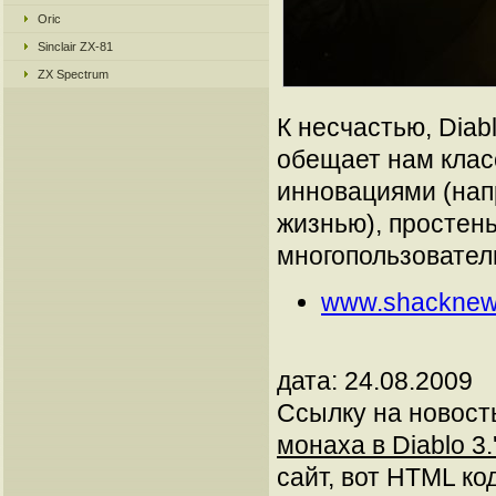
Oric
Sinclair ZX-81
ZX Spectrum
К несчастью, Diab
обещает нам клас
инновациями (напр
жизнью), простен
многопользовател
www.shacknew
дата: 24.08.2009
Ссылку на новос
монаха в Diablo 3.
сайт, вот HTML код