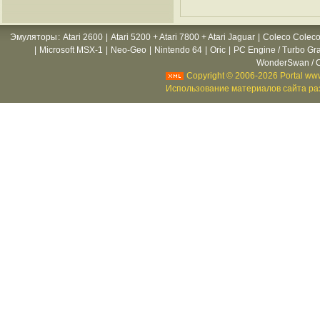
Эмуляторы
:
Atari 2600
|
Atari 5200 + Atari 7800 + Atari Jaguar
|
Coleco Coleco
|
Microsoft MSX-1
|
Neo-Geo
|
Nintendo 64
|
Oric
|
PC Engine / Turbo Gr
WonderSwan / C
Copyright © 2006-2026 Portal www
Использование материалов сайта раз