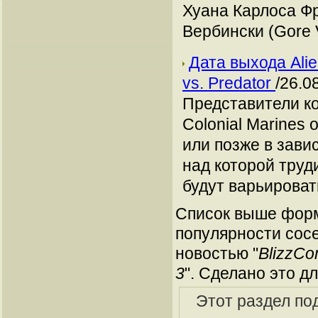
Хуана Карлоса Фре
Вербински (Gore V
Дата выхода Alie
vs. Predator
/26.0
Представители ко
Colonial Marines
или позже в завис
над которой труд
будут варьироват
Список выше форм
популярности сосе
новостью "
BlizzCo
3
". Сделано это д
Этот раздел по