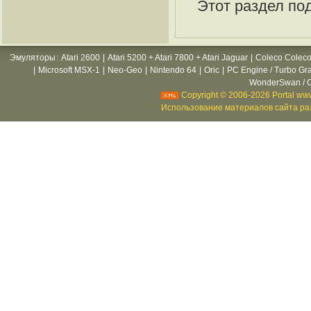
Этот раздел по
Эмуляторы
:
Atari 2600
|
Atari 5200 + Atari 7800 + Atari Jaguar
|
Coleco Coleco
|
Microsoft MSX-1
|
Neo-Geo
|
Nintendo 64
|
Oric
|
PC Engine / Turbo Gr
WonderSwan / C
Copyright © 2006-2026 Portal www
Использование материалов сайта раз