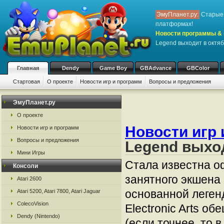
ЭмуПланет.ру:
Старые 
платформах!
Новости программы & 
Legend выходит в октя
Главная
Dendy
Game Boy
GBAdvance
GBColor
Стартовая
О проекте
Новости игр и программ
Вопросы и предложения
ЭмуПланет.ру
О проекте
Новости игр 
Новости игр и программ
Вопросы и предложения
Legend выхо
Мини Игры
Стала известна о
Консоли
занятного экшена 
Atari 2600
основанной леген
Atari 5200, Atari 7800, Atari Jaguar
ColecoVision
Electronic Arts об
Dendy (Nintendo)
(если точнее, то 