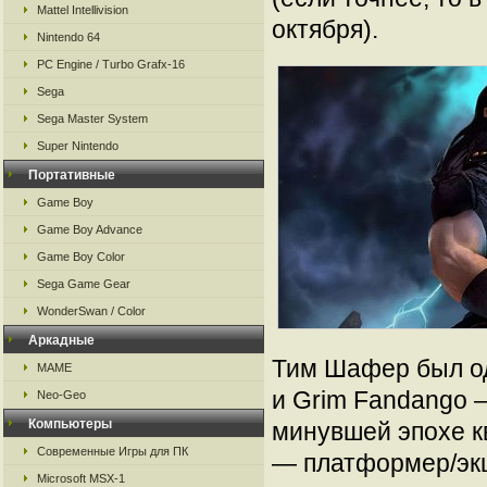
Mattel Intellivision
октября).
Nintendo 64
PC Engine / Turbo Grafx-16
Sega
Sega Master System
Super Nintendo
Портативные
Game Boy
Game Boy Advance
Game Boy Color
Sega Game Gear
WonderSwan / Color
Аркадные
Тим Шафер был одн
MAME
и Grim Fandango 
Neo-Geo
Компьютеры
минувшей эпохе кв
Современные Игры для ПК
— платформер/эк
Microsoft MSX-1