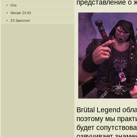
представление о 
Oric
Sinclair ZX-81
ZX Spectrum
Brütal Legend об
поэтому мы практи
будет сопутствова
озвучивает знаме