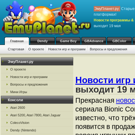
ЭмуПланет.ру:
Старые 
платформах!
Новости программы & 
выходит 19 мая
Главная
Dendy
Game Boy
GBAdvance
GBColor
Стартовая
О проекте
Новости игр и программ
Вопросы и предложения
ЭмуПланет.ру
О проекте
Новости игр и программ
Новости игр 
Вопросы и предложения
выходит 19 
Мини Игры
Прекрасная
новос
Консоли
сериала Bionic C
Atari 2600
Atari 5200, Atari 7800, Atari Jaguar
известно, что тр
ColecoVision
появится в продаж
Dendy (Nintendo)