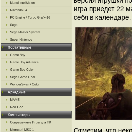
версия игрушки по
Mattel Intellivision
игра приедет 22 м
Nintendo 64
себя в календаре.
PC Engine / Turbo Grafx-16
Sega
Sega Master System
Super Nintendo
Портативные
Game Boy
Game Boy Advance
Game Boy Color
Sega Game Gear
WonderSwan / Color
Аркадные
MAME
Neo-Geo
Компьютеры
Современные Игры для ПК
Отметим, что нек
Microsoft MSX-1