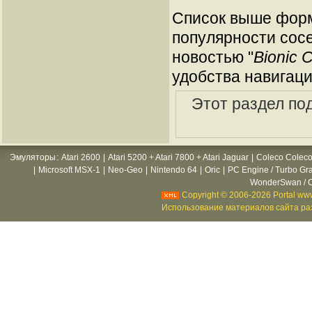
Список выше форм
популярности сосе
новостью "
Bionic
удобства навигаци
Этот раздел по
Эмуляторы
:
Atari 2600
|
Atari 5200 + Atari 7800 + Atari Jaguar
|
Coleco Coleco
|
Microsoft MSX-1
|
Neo-Geo
|
Nintendo 64
|
Oric
|
PC Engine / Turbo Gr
WonderSwan / C
Copyright © 2006-2026 Portal www
Использование материалов сайта раз