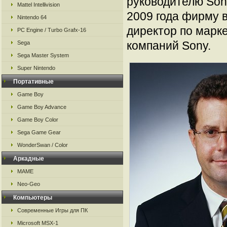
руководителю Sony
Mattel Intellivision
2009 года фирму 
Nintendo 64
директор по марк
PC Engine / Turbo Grafx-16
компаний Sony.
Sega
Sega Master System
Super Nintendo
Портативные
Game Boy
Game Boy Advance
Game Boy Color
Sega Game Gear
WonderSwan / Color
Аркадные
MAME
Neo-Geo
Компьютеры
Современные Игры для ПК
Microsoft MSX-1