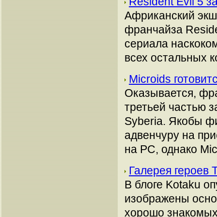
Resident Evil 5
Африканский экше
франчайза Reside
сериала наскоком
всех остальных к
Microids готовит
Оказывается, фра
третьей частью з
Syberia. Якобы 
адвенчуру на при
на PC, однако Mic
Галерея героев 
В блоге Kotaku о
изображены осно
хорошо знакомых 