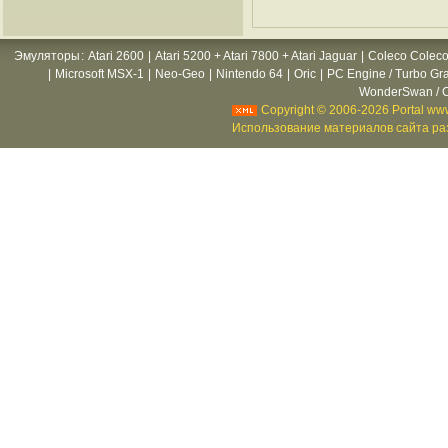
Эмуляторы
:
Atari 2600
|
Atari 5200 + Atari 7800 + Atari Jaguar
|
Coleco Coleco
|
Microsoft MSX-1
|
Neo-Geo
|
Nintendo 64
|
Oric
|
PC Engine / Turbo Gr
WonderSwan / C
Copyright © 2006-2026 Portal www
Использование материалов сайта раз