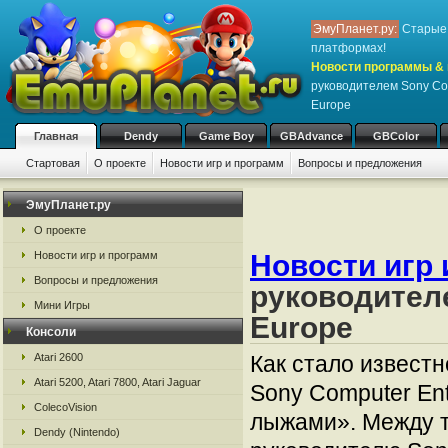
ЭмуПланет.ру:
Старые 
платформах!
Новости программы & 
руководителем Sony Com
Europe
Главная
Dendy
Game Boy
GBAdvance
GBColor
Стартовая
О проекте
Новости игр и программ
Вопросы и предложения
ЭмуПланет.ру
О проекте
Новости игр и программ
Новости игр 
Вопросы и предложения
руководителе
Мини Игры
Europe
Консоли
Atari 2600
Как стало известн
Atari 5200, Atari 7800, Atari Jaguar
Sony Computer Ent
ColecoVision
лыжами». Между т
Dendy (Nintendo)