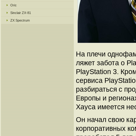
Oric
Sinclair ZX-81
ZX Spectrum
На плечи однофам
ляжет забота о Pla
PlayStation 3. Кро
сервиса PlayStati
разбираться с пр
Европы и регионах
Хауса имеется не
Он начал свою кар
корпоративных ком