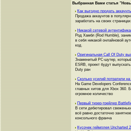
Выбранная Вами статья "
Новы
Как выгодно продать аккаунты
Продажа аккаунтов в популяр
заработать на своих страницах,
Никакой сетевой аутентифика
Род Хамбл (Rod Humble), зани
в себя никакой онлайновой ау
код.
Оригинальная Call Of Duty вы
Знаменитый PC-шутер, который
ESRB, проект будут выпускать 
Duty ран
Сколько усилий потратили на
На Game Developers Conference
главных хитов для Xbox 360. 
огромное количество
Первый тизер-трейлер Battlef
В сети дебютировал свеженький
всё равно достаточно занятно
консольного франча
Кусочек геймплея Uncharted 