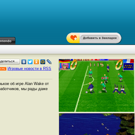
intendo
оделиться…
Игровые новости в RSS
ькое об игре Alan Wake от
работчиков, мы рады даже