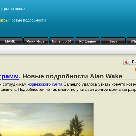
игры на новых
игры:
Новые подробности
MAME
Мини Игры
Nintendo 64
PC Engine
Sega
SN
П
ограмм
. Новые подробности Alan Wake
м сотрудникам
норвежского сайта
Gamer.no удалось узнать кое-что новен
tainment. Подробностей не так много, но учитывая долгое молчание раз