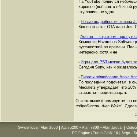
На YouTube появился небольшо
хорошее (всё снято обычной ру
эту запись не удал
Новые подробности экшена J
Как вы знаете, GTA-клон Just 
Achron — стратегия про путе
Компания Hazardous Software 
путешествий во времени. Поль
интересно, хотя и не
Игры для PS3 можно будет з
Сегодня Sony, как и ожидалос
Пираты облюбовали Apple Ap
По последним подсчетам, в он
Medialets утверждает, что 20
старается предотвращать
Список выше формируется на осн
подробности Alan Wake
". Сдела
Э
Эмуляторы
:
Atari 2600
|
Atari 5200 + Atari 7800 + Atari Jaguar
|
Colec
PC Engine / Turbo Grafx-16
|
Sega
|
S