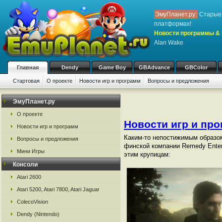
ЭмуПланет.ру:
Старые 
платформах!
Новости программы & 
Alan Wake
Главная
Dendy
Game Boy
GBAdvance
GBColor
Стартовая
О проекте
Новости игр и программ
Вопросы и предложения
ЭмуПланет.ру
О проекте
Новости игр и пр
Новости игр и программ
Каким-то непостижимым образо
Вопросы и предложения
финской компании Remedy Enter
Мини Игры
этим крупицам:
Консоли
Atari 2600
Atari 5200, Atari 7800, Atari Jaguar
ColecoVision
Dendy (Nintendo)