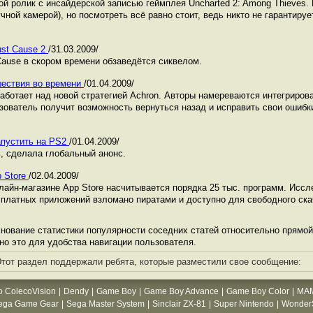
й ролик с инсайдерской записью геймплея Uncharted 2: Among Thieves. 
чной камерой), но посмотреть всё равно стоит, ведь никто не гарантируе
ust Cause 2
/31.03.2009/
Cause в скором времени обзаведётся сиквелом.
шествия во времени
/01.04.2009/
работает над новой стратегией Achron. Авторы намереваются интегриров
зователь получит возможность вернуться назад и исправить свои ошибк
апустить на PS2
/01.04.2009/
ь, сделала глобальный анонс.
p Store
/02.04.2009/
лайн-магазине App Store насчитывается порядка 25 тыс. программ. Исс
% платных приложений взломано пиратами и доступно для свободного ска
ование статистики популярности соседних статей относительно прямой 
но это для удобства навигации пользователя.
тот раздел поддержали ребята, которые разместили свое сообщение:
o ColecoVision
|
Dendy
|
Game Boy
|
Game Boy Advance
|
Game Boy Color
|
MA
ega Game Gear
|
Sega Master System
|
Sinclair ZX-81
|
Super Nintendo
|
WonderS