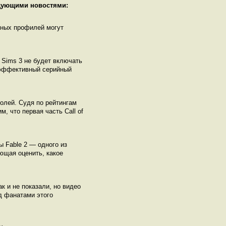
едующими новостями:
нных профилей могут
 Sims 3 не будет включать
неэффективный серийный
солей. Судя по рейтингам
, что первая часть Call of
ы Fable 2 — одного из
ющая оценить, какое
к и не показали, но видео
д фанатами этого