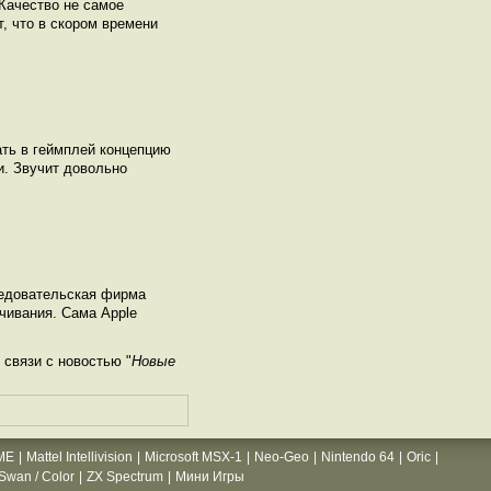
Качество не самое
т, что в скором времени
ать в геймплей концепцию
и. Звучит довольно
ледовательская фирма
чивания. Сама Apple
связи с новостью "
Новые
ME
|
Mattel Intellivision
|
Microsoft MSX-1
|
Neo-Geo
|
Nintendo 64
|
Oric
|
wan / Color
|
ZX Spectrum
|
Мини Игры