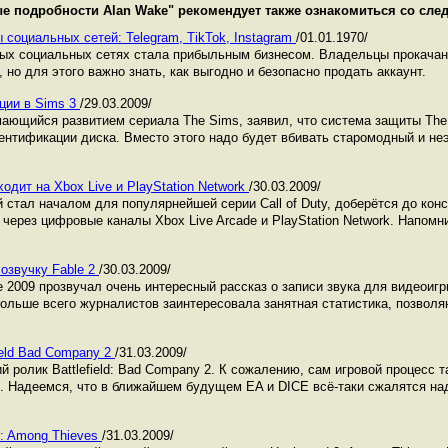
е подробности Alan Wake
" рекомендует также ознакомиться со сл
 социальных сетей: Telegram, TikTok, Instagram
/01.01.1970/
ных социальных сетях стала прибыльным бизнесом. Владельцы прокача
 но для этого важно знать, как выгодно и безопасно продать аккаунт.
ции в Sims 3
/29.03.2009/
мающийся развитием сериала The Sims, заявил, что система защиты The
тентификации диска. Вместо этого надо будет вбивать старомодный и 
ходит на Xbox Live и PlayStation Network
/30.03.2009/
 стал началом для популярнейшей серии Call of Duty, доберётся до кон
через цифровые каналы Xbox Live Arcade и PlayStation Network. Напомним
 озвучку Fable 2
/30.03.2009/
 2009 прозвучал очень интересный рассказ о записи звука для видеоигр
Больше всего журналистов заинтересовала занятная статистика, позволя
ield Bad Company 2
/31.03.2009/
 ролик Battlefield: Bad Company 2. К сожалению, сам игровой процесс та
е. Надеемся, что в ближайшем будущем EA и DICE всё-таки сжалятся на
2: Among Thieves
/31.03.2009/