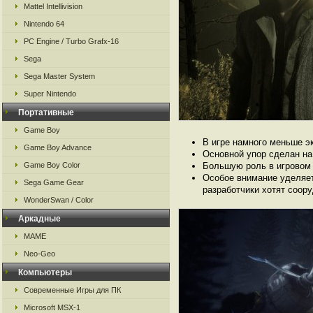
Mattel Intellivision
Nintendo 64
PC Engine / Turbo Grafx-16
Sega
Sega Master System
Super Nintendo
Портативные
Game Boy
В игре намного меньше э
Game Boy Advance
Основной упор сделан на
Game Boy Color
Большую роль в игровом 
Особое внимание уделяет
Sega Game Gear
разработчики хотят сооруд
WonderSwan / Color
Аркадные
MAME
Neo-Geo
Компьютеры
Современные Игры для ПК
Microsoft MSX-1