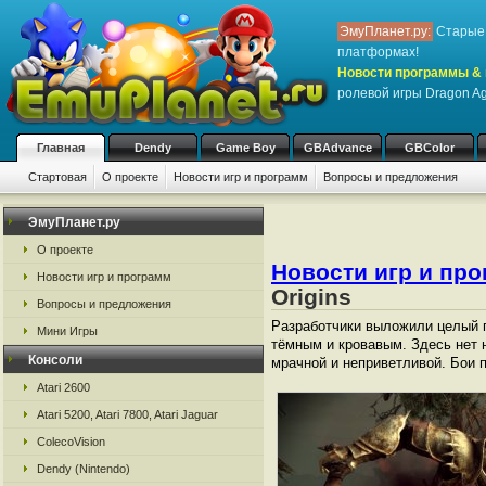
ЭмуПланет.ру:
Старые 
платформах!
Новости программы & 
ролевой игры Dragon Ag
Главная
Dendy
Game Boy
GBAdvance
GBColor
Стартовая
О проекте
Новости игр и программ
Вопросы и предложения
ЭмуПланет.ру
О проекте
Новости игр и пр
Новости игр и программ
Origins
Вопросы и предложения
Разработчики выложили целый п
Мини Игры
тёмным и кровавым. Здесь нет 
Консоли
мрачной и неприветливой. Бои 
Atari 2600
Atari 5200, Atari 7800, Atari Jaguar
ColecoVision
Dendy (Nintendo)