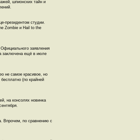
нажей, шпионских тайн и
лений.
ице-президентом студии.
 Zombie и Hail to the
. Официального заявления
ла заключена ещё в июле
ео не самое красивое, но
 бесплатно (по крайней
ей, на консолях новинка
сентября.
. Впрочем, по сравнению с