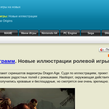
игры на новых
игры:
Новые иллюстрации
e Origins
MAME
Мини Игры
Nintendo 64
PC Engine
Sega
SN
П
ограмм
. Новые иллюстрации ролевой игры
акет скриншотов видеоигры Dragon Age. Судя по иллюстрациям, проект
никаких радостных полей с ромашками. Наоборот, окружающая действит
получились кровавые и беспощадные, но смотрятся они очень зрелищно.