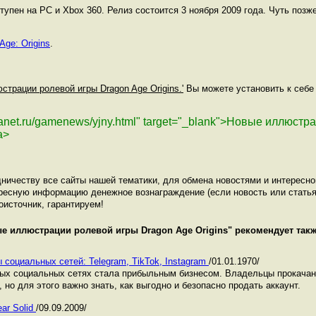
упен на PC и Xbox 360. Релиз состоится 3 ноября 2009 года. Чуть позже
ge: Origins
.
страции ролевой игры Dragon Age Origins.'
Вы можете установить к себе 
planet.ru/gamenews/yjny.html" target="_blank">Новые иллюст
a>
ничеству все сайты нашей тематики, для обмена новостями и интересн
ресную информацию денежное вознаграждение (если новость или статья
оисточник, гарантируем!
е иллюстрации ролевой игры Dragon Age Origins
" рекомендует так
 социальных сетей: Telegram, TikTok, Instagram
/01.01.1970/
ных социальных сетях стала прибыльным бизнесом. Владельцы прокача
 но для этого важно знать, как выгодно и безопасно продать аккаунт.
ar Solid
/09.09.2009/