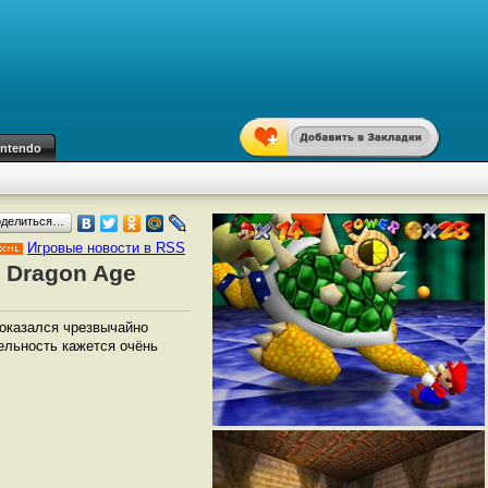
intendo
оделиться…
Игровые новости в RSS
 Dragon Age
 оказался чрезвычайно
ельность кажется очёнь