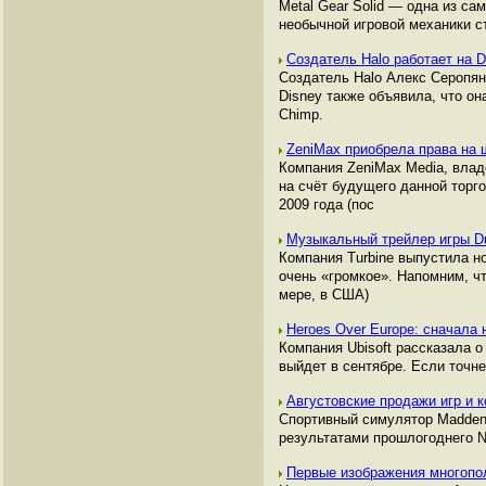
Metal Gear Solid — одна из са
необычной игровой механики с
Создатель Halo работает на 
Создатель Halo Алекс Серопян (
Disney также объявила, что он
Chimp.
ZeniMax приобрела права на 
Компания ZeniMax Media, влад
на счёт будущего данной торг
2009 года (пос
Музыкальный трейлер игры D
Компания Turbine выпустила но
очень «громкое». Напомним, ч
мере, в США)
Heroes Over Europe: сначала
Компания Ubisoft рассказала о
выйдет в сентябре. Если точне
Августовские продажи игр и
Спортивный симулятор Madden 
результатами прошлогоднего N
Первые изображения многопол