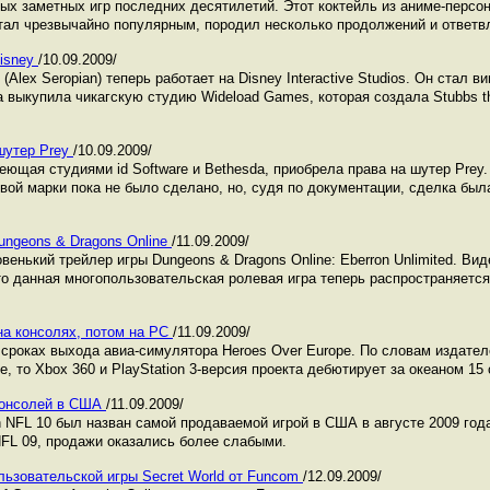
мых заметных игр последних десятилетий. Этот коктейль из аниме-персо
тал чрезвычайно популярным, породил несколько продолжений и ответв
Disney
/10.09.2009/
Alex Seropian) теперь работает на Disney Interactive Studios. Он стал в
а выкупила чикагскую студию Wideload Games, которая создала Stubbs the
шутер Prey
/10.09.2009/
еющая студиями id Software и Bethesda, приобрела права на шутер Prey
овой марки пока не было сделано, но, судя по документации, сделка бы
ungeons & Dragons Online
/11.09.2009/
венький трейлер игры Dungeons & Dragons Online: Eberron Unlimited. Вид
то данная многопользовательская ролевая игра теперь распространяется
 на консолях, потом на PC
/11.09.2009/
 сроках выхода авиа-симулятора Heroes Over Europe. По словам издател
е, то Xbox 360 и PlayStation 3-версия проекта дебютирует за океаном 15 
 консолей в США
/11.09.2009/
NFL 10 был назван самой продаваемой игрой в США в августе 2009 года
FL 09, продажи оказались более слабыми.
ьзовательской игры Secret World от Funcom
/12.09.2009/