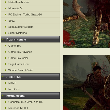
Mattel Intellivision
Nintendo 64
PC Engine / Turbo Grafx-16
Sega
Sega Master System
Super Nintendo
Портативные
Game Boy
Game Boy Advance
Game Boy Color
Sega Game Gear
WonderSwan / Color
Аркадные
MAME
Neo-Geo
Компьютеры
Современные Игры для ПК
Microsoft MSX-1