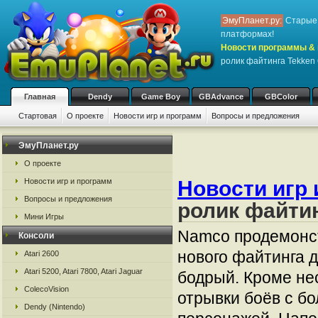
ЭмуПланет.ру:
Старые 
платформах!
Новости программы & 
ролик файтинга Tekken 
Главная
Dendy
Game Boy
GBAdvance
GBColor
Стартовая
О проекте
Новости игр и программ
Вопросы и предложения
ЭмуПланет.ру
О проекте
Новости игр и программ
Новости игр 
Вопросы и предложения
ролик файтин
Мини Игры
Namco продемон
Консоли
нового файтинга д
Atari 2600
Atari 5200, Atari 7800, Atari Jaguar
бодрый. Кроме не
ColecoVision
отрывки боёв с б
Dendy (Nintendo)