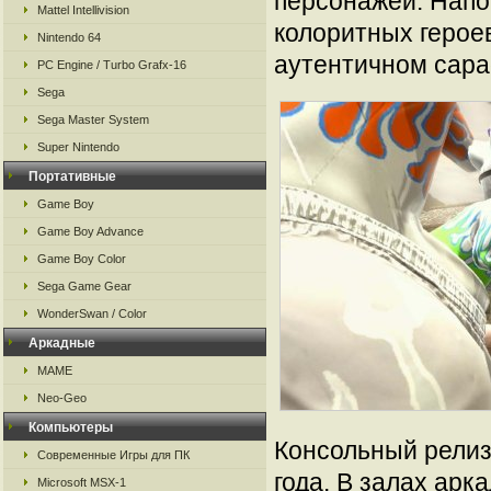
персонажей. Напом
Mattel Intellivision
колоритных герое
Nintendo 64
аутентичном сара
PC Engine / Turbo Grafx-16
Sega
Sega Master System
Super Nintendo
Портативные
Game Boy
Game Boy Advance
Game Boy Color
Sega Game Gear
WonderSwan / Color
Аркадные
MAME
Neo-Geo
Компьютеры
Консольный релиз 
Современные Игры для ПК
года. В залах ар
Microsoft MSX-1