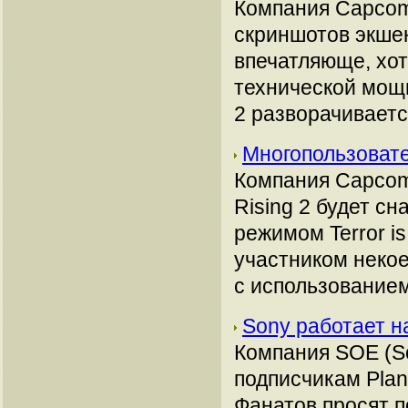
Компания Capcom
скриншотов экшен
впечатляюще, хот
технической мощн
2 разворачивает
Многопользовате
Компания Capcom
Rising 2 будет с
режимом Terror is
участником некое
с использование
Sony работает н
Компания SOE (So
подписчикам Plan
Фанатов просят п