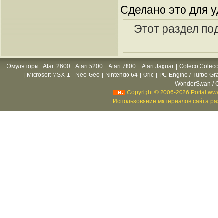
Сделано это для у
Этот раздел по
Эмуляторы
:
Atari 2600
|
Atari 5200 + Atari 7800 + Atari Jaguar
|
Coleco Coleco
|
Microsoft MSX-1
|
Neo-Geo
|
Nintendo 64
|
Oric
|
PC Engine / Turbo Gr
WonderSwan / C
Copyright © 2006-2026 Portal www
Использование материалов сайта раз