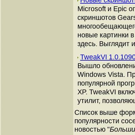
Новые скриншот
Microsoft и Epic
скриншотов Gears 
многообещающего 
новые картинки 
здесь. Выглядит и
TweakVI 1.0.1090
Вышло обновлени
Windows Vista. П
популярной прог
XP. TweakVI вклю
утилит, позволяющ
Список выше форм
популярности сосе
новостью "
Больши