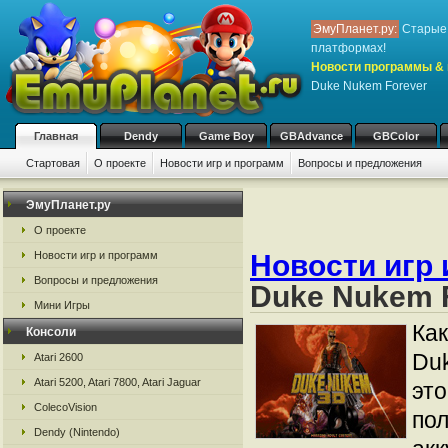
ЭмуПланет.ру:
Старые 
платформах!
Новости программы & 
Duke Nukem Forever
Главная
Dendy
Game Boy
GBAdvance
GBColor
Стартовая
О проекте
Новости игр и программ
Вопросы и предложения
ЭмуПланет.ру
О проекте
Новости игр 
Новости игр и программ
Вопросы и предложения
Duke Nukem 
Мини Игры
Как
Консоли
Du
Atari 2600
Atari 5200, Atari 7800, Atari Jaguar
это
ColecoVision
пол
Dendy (Nintendo)