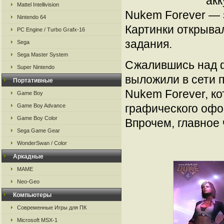
ак
Mattel Intellivision
Nukem Forever — 
Nintendo 64
Картинки открыва
PC Engine / Turbo Grafx-16
задания.
Sega
Sega Master System
Сжалившись над ф
Super Nintendo
выложили в сети 
Портативные
Nukem Forever, к
Game Boy
графического офор
Game Boy Advance
Game Boy Color
Впрочем, главное
Sega Game Gear
WonderSwan / Color
Аркадные
MAME
Neo-Geo
Компьютеры
Современные Игры для ПК
Microsoft MSX-1