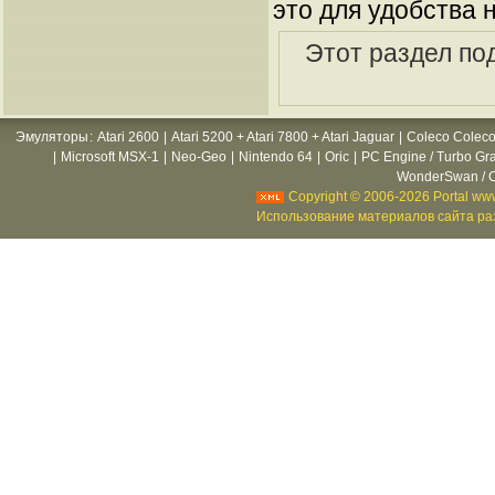
это для удобства 
Этот раздел по
Эмуляторы
:
Atari 2600
|
Atari 5200 + Atari 7800 + Atari Jaguar
|
Coleco Coleco
|
Microsoft MSX-1
|
Neo-Geo
|
Nintendo 64
|
Oric
|
PC Engine / Turbo Gr
WonderSwan / C
Copyright © 2006-2026 Portal www
Использование материалов сайта раз