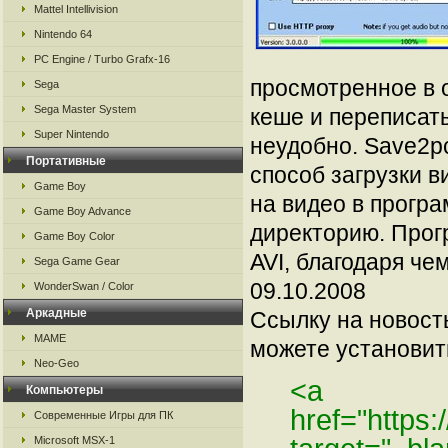
Mattel Intellivision
Nintendo 64
PC Engine / Turbo Grafx-16
просмотренное в 
Sega
Sega Master System
кеше и переписать
Super Nintendo
неудобно. Save2pc
Портативные
способ загрузки 
Game Boy
на видео в програ
Game Boy Advance
директорию. Прог
Game Boy Color
AVI, благодаря че
Sega Game Gear
09.10.2008
WonderSwan / Color
Аркадные
Ссылку на новос
MAME
можете установить
Neo-Geo
<a
Компьютеры
href="https
Современные Игры для ПК
Microsoft MSX-1