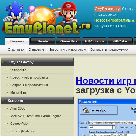
ЭмуПланет.ру:
Старые 
платформах!
Новости программы & 
загрузка с YouTube
Главная
Dendy
Game Boy
GBAdvance
GBColor
Стартовая
О проекте
Новости игр и программ
Вопросы и предложения
ЭмуПланет.ру
О проекте
Новости игр и программ
Новости игр 
Вопросы и предложения
загрузка с Y
Мини Игры
Консоли
Atari 2600
Atari 5200, Atari 7800, Atari Jaguar
ColecoVision
Dendy (Nintendo)