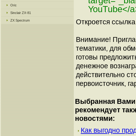
target="_bl
Oric
YouTube</a
Sinclair ZX-81
Откроется ссылка 
ZX Spectrum
Внимание! Пригла
тематики, для об
готовы предложит
денежное вознагр
действительно сто
первоисточник, га
Выбранная Вами 
рекомендует так
новостями:
Как выгодно про