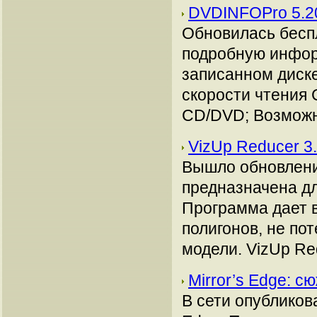
DVDINFOPro 5.20
Обновилась бесп
подробную инфор
записанном диск
скорости чтения 
CD/DVD; Возможно
VizUp Reducer 3
Вышло обновлени
предназначена д
Программа дает 
полигонов, не по
модели. VizUp Red
Mirror’s Edge: 
В сети опубликов