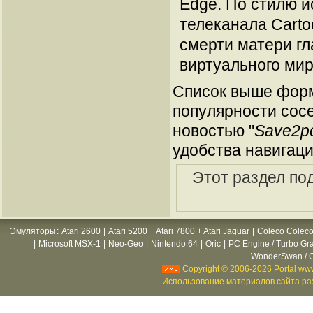
Edge. По стилю и
телеканала Carto
смерти матери гла
виртуального мир
Список выше форм
популярности сосе
новостью "
Save2pc
удобства навигаци
Этот раздел по
Эмуляторы
:
Atari 2600
|
Atari 5200 + Atari 7800 + Atari Jaguar
|
Coleco Coleco
|
Microsoft MSX-1
|
Neo-Geo
|
Nintendo 64
|
Oric
|
PC Engine / Turbo Gr
WonderSwan / C
Copyright © 2006-2026 Portal www
Использование материалов сайта раз