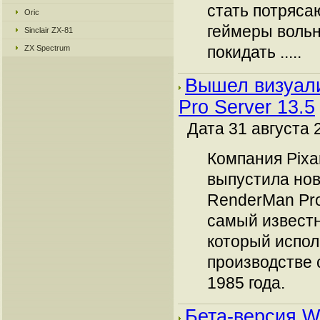
стать потряса
Oric
геймеры воль
Sinclair ZX-81
покидать .....
ZX Spectrum
Вышел визуал
Pro Server 13.5
Дата 31 августа 
Компания Pixar
выпустила но
RenderMan Pro 
самый известн
который испол
производстве
1985 года.
Бета-версия W