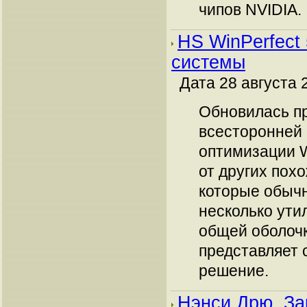
чипов NVIDIA.
HS WinPerfect 
системы
Дата 28 августа 2
Обновилась п
всесторонней 
оптимизации W
от других пох
которые обыч
несколько ути
общей оболоч
представляет 
решение.
Нэнси Дрю. За