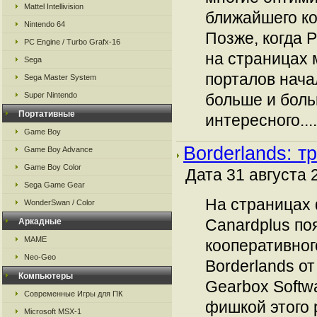
Mattel Intellivision
ближайшего ко
Nintendo 64
Позже, когда 
PC Engine / Turbo Grafx-16
на страницах
Sega
порталов нача
Sega Master System
Super Nintendo
больше и бол
Портативные
интересного....
Game Boy
Borderlands: т
Game Boy Advance
Game Boy Color
Дата 31 августа 
Sega Game Gear
На страницах 
WonderSwan / Color
Canardplus по
Аркадные
MAME
кооперативног
Neo-Geo
Borderlands о
Компьютеры
Gearbox Softw
Современные Игры для ПК
фишкой этого 
Microsoft MSX-1