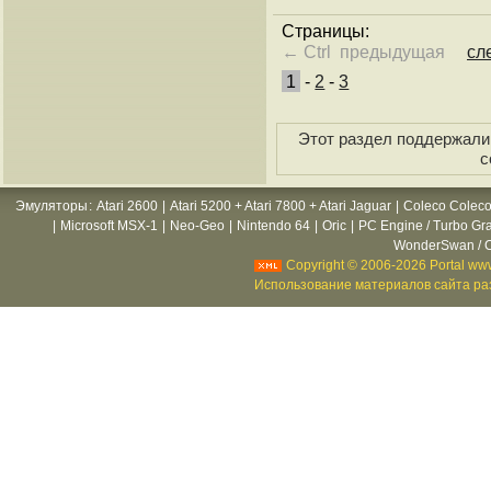
Страницы:
← Ctrl предыдущая
сл
1
-
2
-
3
Этот раздел поддержали 
с
Эмуляторы
:
Atari 2600
|
Atari 5200 + Atari 7800 + Atari Jaguar
|
Coleco Coleco
|
Microsoft MSX-1
|
Neo-Geo
|
Nintendo 64
|
Oric
|
PC Engine / Turbo Gr
WonderSwan / C
Copyright © 2006-2026 Portal www
Использование материалов сайта раз