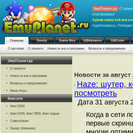
ЭмуПланет.ру:
Старые 
платформах!
Архив новостей игр и 
годаКонкурсы, Победит
Главная
Dendy
Game Boy
GBAdvance
GBColor
Стартовая
О проекте
Новости игр и программ
Вопросы и предложения
ЭмуПланет.ру
О проекте
Новости за август 
Новости игр и программ
Haze: шутер, 
Вопросы и предложения
Мини Игры
посмотреть
Консоли
Дата 31 августа 
Atari 2600
Когда в сети 
Atari 5200, Atari 7800, Atari Jaguar
ColecoVision
первые скрин
Dendy (Nintendo)
многие оптими