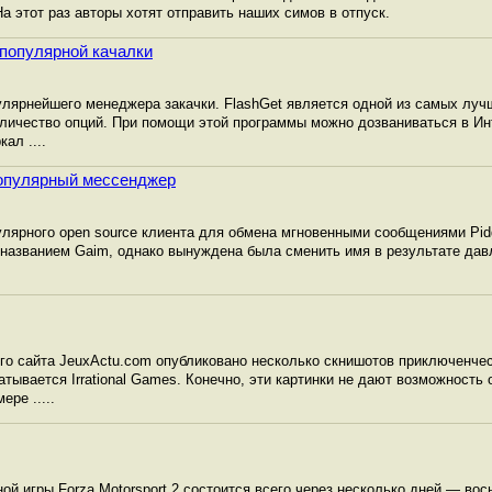
а этот раз авторы хотят отправить наших симов в отпуск.
 популярной качалки
лярнейшего менеджера закачки. FlashGet является одной из самых луч
оличество опций. При помощи этой программы можно дозваниваться в Ин
ал ....
 популярный мессенджер
лярного open source клиента для обмена мгновенными сообщениями Pidg
 названием Gaim, однако вынуждена была сменить имя в результате дав
го сайта JeuxActu.com опубликовано несколько скнишотов приключенче
атывается Irrational Games. Конечно, эти картинки не дают возможность 
ере .....
ой игры Forza Motorsport 2 состоится всего через несколько дней — вос