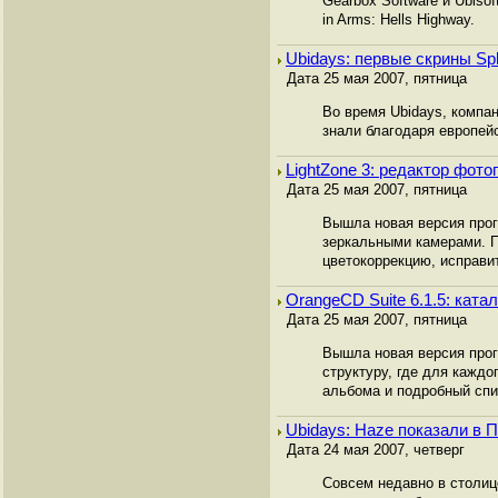
Gearbox Software и Ubiso
in Arms: Hells Highway.
Ubidays: первые скрины Splin
Дата 25 мая 2007, пятница
Во время Ubidays, компан
знали благодаря европей
LightZone 3: редактор фот
Дата 25 мая 2007, пятница
Вышла новая версия про
зеркальными камерами. П
цветокоррекцию, исправит
OrangeCD Suite 6.1.5: ката
Дата 25 мая 2007, пятница
Вышла новая версия прог
структуру, где для каждо
альбома и подробный спи
Ubidays: Haze показали в 
Дата 24 мая 2007, четверг
Совсем недавно в столице