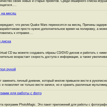
ичество своих новых и старых проектов. Среди обширного списка игруш
щегося.....
 на месяц
ерждают, что релиз Quake Wars переносится на месяц. Причины задерж
азработчикам просто нужно дополнительное время на полировку, а може
овились к отправке....
я диска
rtual CD вы можете создавать образы CD/DVD дисков и работать с ними
ачительно возрастает скорость доступа к информации, а также увеличив
под рукой
т заменить личный дневник, который многие привыкли вести в рукописно
 и позволяет не только вести записи, но и хранить различные мультим
ограмм для работы с фото
та программ PhotoMagic. Это пакет приложений для работы с фотограф