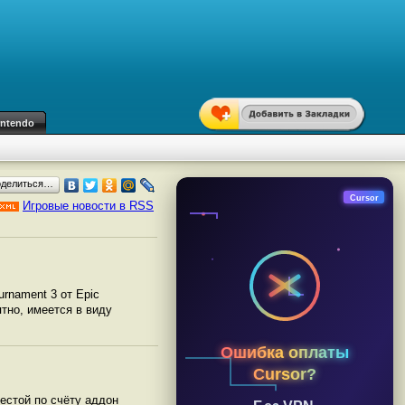
intendo
оделиться…
Cursor
Игровые новости в RSS
rnament 3 от Epic
ятно, имеется в виду
Ошибка оплаты
Cursor?
естой по счёту аддон
Без VPN,