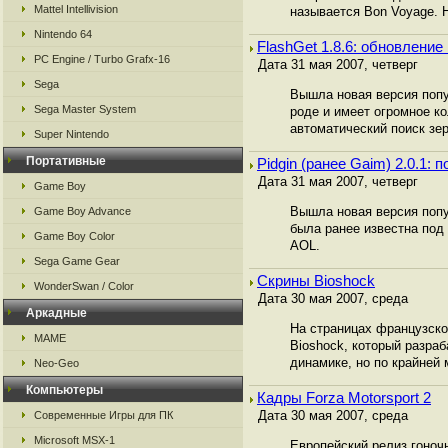
Mattel Intellivision
называется Bon Voyage. Н
Nintendo 64
FlashGet 1.8.6: обновление
PC Engine / Turbo Grafx-16
Дата 31 мая 2007, четверг
Sega
Вышла новая версия попу
Sega Master System
роде и имеет огромное к
автоматический поиск зерк
Super Nintendo
Портативные
Pidgin (ранее Gaim) 2.0.1:
Дата 31 мая 2007, четверг
Game Boy
Вышла новая версия попу
Game Boy Advance
была ранее известна под
Game Boy Color
AOL.
Sega Game Gear
Скрины Bioshock
WonderSwan / Color
Дата 30 мая 2007, среда
Аркадные
На страницах французско
MAME
Bioshock, который разраб
динамике, но по крайней м
Neo-Geo
Компьютеры
Кадры Forza Motorsport 2
Дата 30 мая 2007, среда
Современные Игры для ПК
Microsoft MSX-1
Европейский релиз гоночн