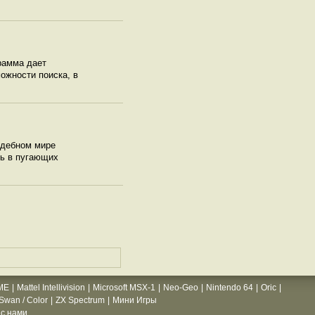
рамма дает
можности поиска, в
аждебном мире
нь в пугающих
ME
|
Mattel Intellivision
|
Microsoft MSX-1
|
Neo-Geo
|
Nintendo 64
|
Oric
|
wan / Color
|
ZX Spectrum
|
Мини Игры
с нами.