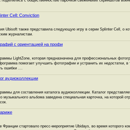
ft поделились с общественностью парочкой свеженьких скриншотов военн
ter Cell: Conviction
ия Ubisoft также представила следующую игру в серии Splinter Cell, о к
ским журналистам.
ографий с ориентацией на профи
граммы LightZone, которая предназначена для профессиональных фото
рограмма помогает улучшить фотографии и устранить их недостатки, в
ь ошибки ....
лог аудиоколлекции
раммы для составления каталога аудиоколлекции. Каталог представля
го музыкального альбома заведена специальная карточка, на которой от
сок.
Париже
 Франции стартовало пресс-мероприятие Ubidays, во время которого ком