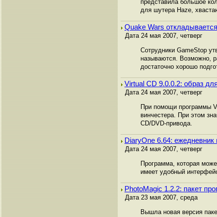
представила большое кол
для шутера Haze, хвастаю
Quake Wars откладывается
Дата 24 мая 2007, четверг
Сотрудники GameStop утв
называются. Возможно, р
достаточно хорошо подгот
Virtual CD 9.0.0.2: образ дл
Дата 24 мая 2007, четверг
При помощи программы Vi
винчестера. При этом зн
CD/DVD-привода.
DiaryOne 6.64: ежедневник 
Дата 24 мая 2007, четверг
Программа, которая може
имеет удобный интерфейс
PhotoMagic 1.2.2: пакет пр
Дата 23 мая 2007, среда
Вышла новая версия паке