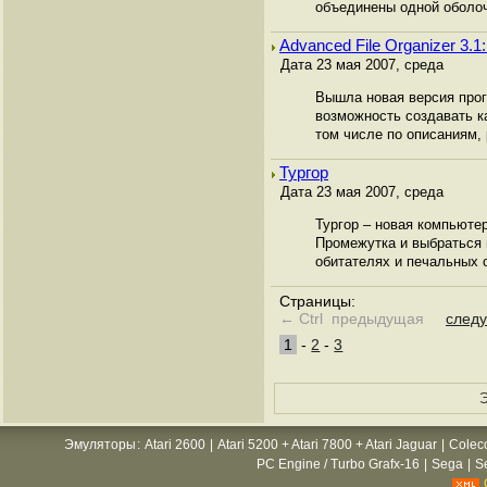
объединены одной оболоч
Advanced File Organizer 3.
Дата 23 мая 2007, среда
Вышла новая версия прог
возможность создавать ка
том числе по описаниям, 
Тургор
Дата 23 мая 2007, среда
Тургор – новая компьютер
Промежутка и выбраться 
обитателях и печальных о
Страницы:
← Ctrl предыдущая
след
1
-
2
-
3
Э
Эмуляторы
:
Atari 2600
|
Atari 5200 + Atari 7800 + Atari Jaguar
|
Colec
PC Engine / Turbo Grafx-16
|
Sega
|
S