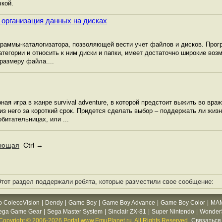
кой.
1: организация данных на дисках
раммы-каталогизатора, позволяющей вести учет файлов и дисков. Прог
тегории и относить к ним диски и папки, имеет достаточно широкие воз
размеру файла....
ная игра в жанре survival adventure, в которой предстоит выжить во вр
из него за короткий срок. Придется сделать выбор – поддержать ли жиз
битательницах, или ...
ующая
Ctrl →
тот раздел поддержали ребята, которые разместили свое сообщение:
o ColecoVision
|
Dendy
|
Game Boy
|
Game Boy Advance
|
Game Boy Color
|
MA
ega Game Gear
|
Sega Master System
|
Sinclair ZX-81
|
Super Nintendo
|
WonderS
Copyright © 2006-2026 Portal www.EmuPlanet.ru. All Rights Reserved.
Связаться 