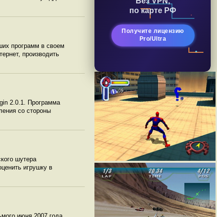
по карте РФ
Получите лицензию
Pro/Ultra
ших программ в своем
тернет, производить
in 2.0.1. Программа
ления со стороны
ского шутера
оценить игрушку в
ьмого июня 2007 года.