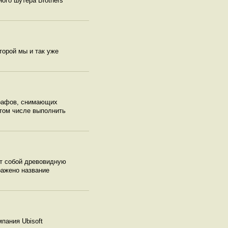
ого шутера Brothers
оторой мы и так уже
графов, снимающих
 том числе выполнить
ет собой древовидную
ражено название
пания Ubisoft