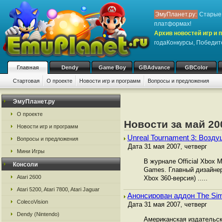
ЭмуПланет.ру:
Старые 
платформах!
Архив новостей игр и 
годаКонкурсы, Победит
Главная
Dendy
Game Boy
GBAdvance
GBColor
Стартовая
О проекте
Новости игр и программ
Вопросы и предложения
ЭмуПланет.ру
О проекте
Новости за май 20
Новости игр и программ
Unreal Tournament 3: Возд
Вопросы и предложения
Дата 31 мая 2007, четверг
Мини Игры
В журнале Official Xbox 
Консоли
Games. Главный дизайнер 
Atari 2600
Xbox 360-версия) .....
Atari 5200, Atari 7800, Atari Jaguar
Анонсирован аддон The Sim
ColecoVision
Дата 31 мая 2007, четверг
Dendy (Nintendo)
Американская издательска