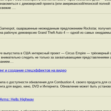
ознакомиться с демоверсией проекта (или американской/японской полной
свежие ....
Gamespot, ошарашенные неожиданным предложением Rockstar, получил
на рабочую демоверсию Grand Theft Auto 4 — одной из самых ожидаемых
ctive выпустила в США интересный проект — Circus Empire — трёхмерный
т внимательно следить не только за захватывающими представлениями а
анием....
тинг и создание спецэффектов на видео
ила о доступности обновления для Combustion 4, своего продукта для 
нга для видео, кино, DVD и Интернета. Обновление может быть установл
 Arms: Hells Highway