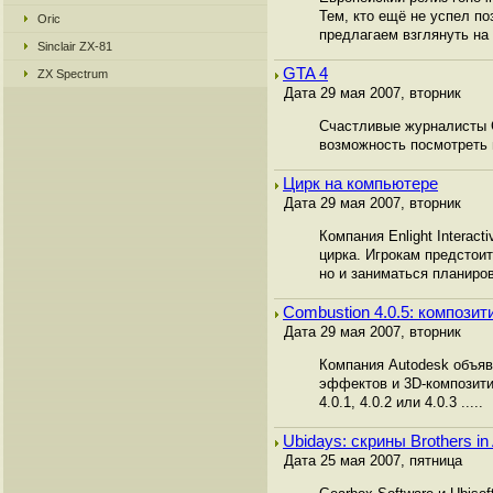
Тем, кто ещё не успел п
Oric
предлагаем взглянуть на 
Sinclair ZX-81
GTA 4
ZX Spectrum
Дата 29 мая 2007, вторник
Счастливые журналисты 
возможность посмотреть 
Цирк на компьютере
Дата 29 мая 2007, вторник
Компания Enlight Intera
цирка. Игрокам предстои
но и заниматься планиров
Combustion 4.0.5: компози
Дата 29 мая 2007, вторник
Компания Autodesk объяв
эффектов и 3D-композити
4.0.1, 4.0.2 или 4.0.3 .....
Ubidays: скрины Brothers in
Дата 25 мая 2007, пятница