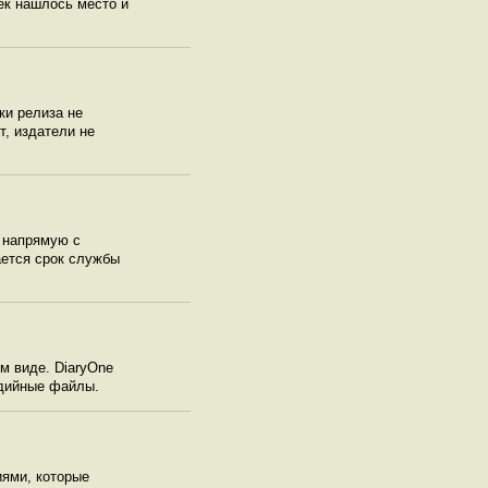
ек нашлось место и
ки релиза не
т, издатели не
 напрямую с
ается срок службы
м виде. DiaryOne
едийные файлы.
иями, которые