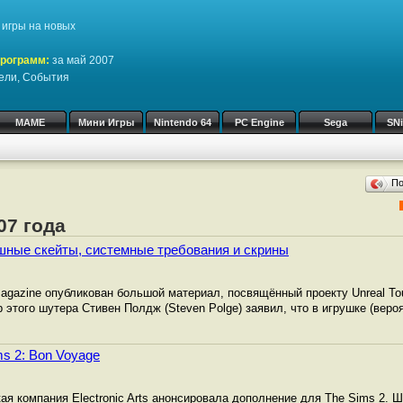
игры на новых
программ:
за май 2007
ели, События
MAME
Мини Игры
Nintendo 64
PC Engine
Sega
SN
П
07 года
ушные скейты, системные требования и скрины
Magazine опубликован большой материал, посвящённый проекту Unreal Tou
этого шутера Стивен Полдж (Steven Polge) заявил, что в игрушке (веро
s 2: Bon Voyage
я компания Electronic Arts анонсировала дополнение для The Sims 2. Ш