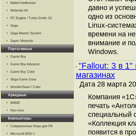
Mattel Intellivision
давно и успеш
Nintendo 64
одно из основ
PC Engine / Turbo Grafx-16
Linux-системах
Sega
времени на н
Sega Master System
Super Nintendo
внимание и по
Портативные
Windows.
Game Boy
"Fallout: 3 в 1
Game Boy Advance
Game Boy Color
магазинах
Sega Game Gear
Дата 28 марта 20
WonderSwan / Color
Аркадные
Компания «1С»
MAME
печать «Антол
Neo-Geo
специальный с
Компьютеры
«Коллекция кл
Современные Игры для ПК
появится в пр
Microsoft MSX-1