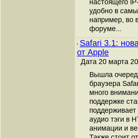
настоящего IP
удобно в самы
например, во 
форуме...
Safari 3.1: но
от Apple
Дата 20 марта 20
Вышла очеред
браузера Safar
много вниман
поддержке стан
поддерживает 
аудио тэги в H
анимации и в
Также стоит о