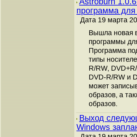
Astroburn 1.0.
программа для 
Дата 19 марта 20
Вышла новая в
программы для
Программа по
типы носител
R/RW, DVD+R/
DVD-R/RW и 
может записыв
образов, а та
образов.
Выход следую
Windows заплан
Дата 19 марта 20