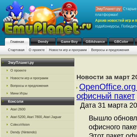
ЭмуПланет.ру:
Старые 
платформах!
Архив новостей игр и 
годаКонкурсы, Победит
Главная
Dendy
Game Boy
GBAdvance
GBColor
Стартовая
О проекте
Новости игр и программ
Вопросы и предложения
ЭмуПланет.ру
О проекте
Новости за март 2
Новости игр и программ
OpenOffice.org
Вопросы и предложения
Мини Игры
офисный пакет
Консоли
Дата 31 марта 20
Atari 2600
Вышло обновл
Atari 5200, Atari 7800, Atari Jaguar
ColecoVision
офисного пакет
Dendy (Nintendo)
Этот пакет о