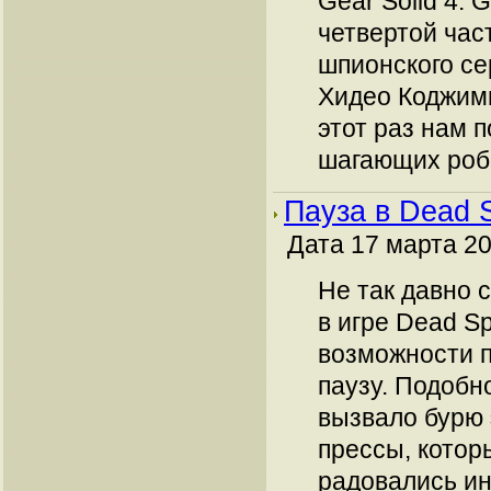
Gear Solid 4: G
четвертой час
шпионского се
Хидео Коджимы
этот раз нам 
шагающих робо
Пауза в Dead S
Дата 17 марта 20
Не так давно с
в игре Dead S
возможности п
паузу. Подоб
вызвало бурю 
прессы, кото
радовались и