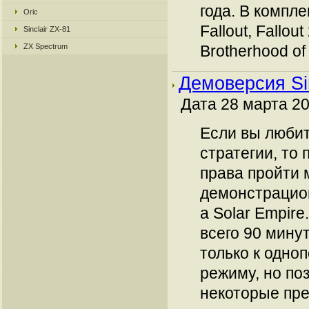
года. В компле
Oric
Fallout, Fallout
Sinclair ZX-81
ZX Spectrum
Brotherhood of 
Демоверсия Sin
Дата 28 марта 20
Если вы люби
стратегии, то 
права пройти
демонстрацион
a Solar Empire
всего 90 минут
только к одно
режиму, но по
некоторые пре