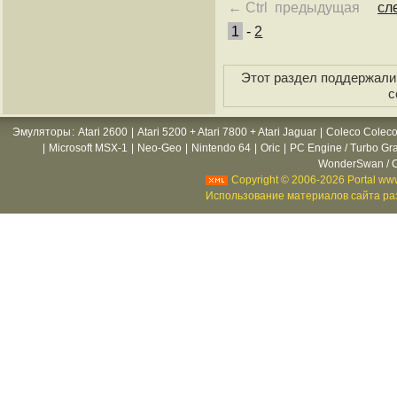
← Ctrl предыдущая
сл
1
-
2
Этот раздел поддержали 
с
Эмуляторы
:
Atari 2600
|
Atari 5200 + Atari 7800 + Atari Jaguar
|
Coleco Coleco
|
Microsoft MSX-1
|
Neo-Geo
|
Nintendo 64
|
Oric
|
PC Engine / Turbo Gr
WonderSwan / C
Copyright © 2006-2026 Portal www
Использование материалов сайта раз