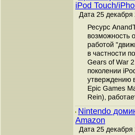
iPod Touch/iPh
Дата 25 декабря 
Ресурс AnandT
возможность о
работой "движк
в частности п
Gears of War 2
поколении iPo
утверждению 
Epic Games Ма
Rein), работает
Nintendo доми
Amazon
Дата 25 декабря 