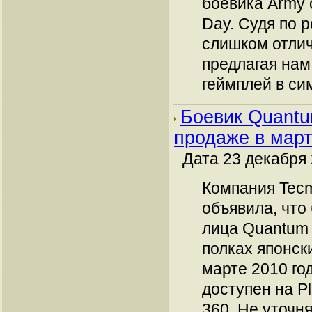
боевика Army o
Day. Судя по р
слишком отлич
предлагая на
геймплей в си
Боевик Quantu
продаже в мар
Дата 23 декабря 
Компания Tec
объявила, что 
лица Quantum 
полках японск
марте 2010 го
доступен на Pl
360. Не уточня