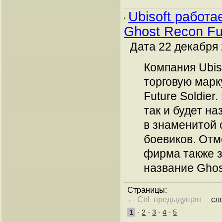
Ubisoft работа
Ghost Recon Fut
Дата 22 декабря 
Компания Ubis
торговую марк
Future Soldier
так и будет на
в знаменитой 
боевиков. Отм
фирма также 
название Ghos
Страницы:
← Ctrl предыдущая
сл
1
-
2
-
3
-
4
-
5