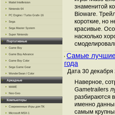
Mattel Intellivision
знаменитой к
Nintendo 64
Bioware. Трей
PC Engine / Turbo Grafx-16
короткие, но 
Sega
красивые. Осо
Sega Master System
Super Nintendo
насколько хор
Портативные
смоделировали 
Game Boy
Самые лучшие
Game Boy Advance
Game Boy Color
года
Sega Game Gear
Дата 30 декабря 
WonderSwan / Color
Аркадные
Наверное, сот
MAME
Gametrailers л
Neo-Geo
разбираются в
Компьютеры
именно данный
Современные Игры для ПК
самым крупн
Microsoft MSX-1