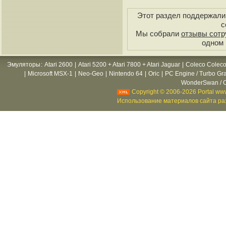
Этот раздел поддержали 
с
Мы собрали
отзывы сотр
одном 
Эмуляторы
:
Atari 2600
|
Atari 5200 + Atari 7800 + Atari Jaguar
|
Coleco Coleco
|
Microsoft MSX-1
|
Neo-Geo
|
Nintendo 64
|
Oric
|
PC Engine / Turbo Gr
WonderSwan / C
Copyright © 2006-2026 Portal www
Использование материалов сайта раз