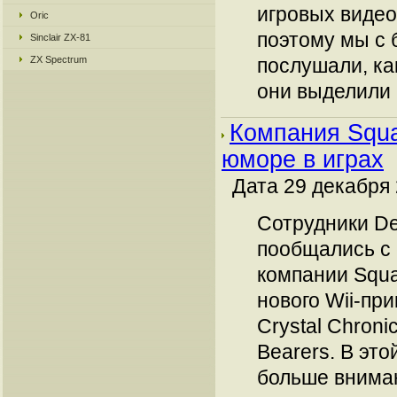
игровых видео
Oric
поэтому мы с
Sinclair ZX-81
ZX Spectrum
послушали, ка
они выделили в
Компания Squa
юморе в играх
Дата 29 декабря 
Сотрудники De
пообщались с
компании Squa
нового Wii-пр
Crystal Chronic
Bearers. В это
больше внима