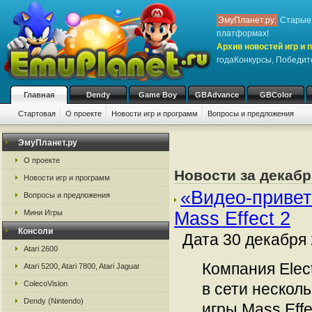
ЭмуПланет.ру:
Старые 
платформах!
Архив новостей игр и 
годаКонкурсы, Победит
Главная
Dendy
Game Boy
GBAdvance
GBColor
Стартовая
О проекте
Новости игр и программ
Вопросы и предложения
ЭмуПланет.ру
О проекте
Новости за декабр
Новости игр и программ
«Видео-приве
Вопросы и предложения
Мини Игры
Mass Effect 2
Консоли
Дата 30 декабря 
Atari 2600
Компания Elec
Atari 5200, Atari 7800, Atari Jaguar
ColecoVision
в сети нескол
Dendy (Nintendo)
игры Mass Eff