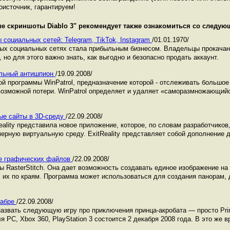
оисточник, гарантируем!
е скриншоты Diablo 3
" рекомендует также ознакомиться со следу
 социальных сетей: Telegram, TikTok, Instagram
/01.01.1970/
ных социальных сетях стала прибыльным бизнесом. Владельцы прокача
 но для этого важно знать, как выгодно и безопасно продать аккаунт.
сальный антишпион
/19.09.2008/
й программы WinPatrol, предназначение которой - отслеживать большо
возможной потери. WinPatrol определяет и удаляет «саморазмножающийс
ные сайты в 3D-среду
/22.09.2008/
ality представила новое приложение, которое, по словам разработчиков
мерную виртуальную среду. ExitReality представляет собой дополнение 
ние графических файлов
/22.09.2008/
 RasterStitch. Она дает возможность создавать единое изображение на
 их по краям. Программа может использоваться для создания панорам, 
екабре
/22.09.2008/
назвать следующую игру про приключения принца-акробата — просто Princ
РС, Xbox 360, PlayStation 3 состоится 2 декабря 2008 года. В это же в