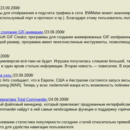
/23.09.2008/
 для отображения и подсчета трафика в сети. BWMeter может анализир
спользуемый порт и протокол и пр.). Благодаря этому пользователь по
0: создание GIF-анимации
/23.09.2008/
oft GIF Creator, программы для создания анимированных GIF изображени
шой размер, программа имеет многочисленные инструменты, позволяющи
.2008/
емоверсии всё-таки не будет. Игрушка получилась слишком большой, та
 в один архив столько информации. Вторая новость — повеселее. В игре 
 в сеть
/23.09.2008/
ronic Arts сообщают, что в Европе, США и Австралии состоялся запуск 
koning (WAR). Теперь у всех любителей жанра есть возможность поближе
тернатива Total Commander
/24.09.2008/
ный файловый менеджер, который привлекает продуманным интерфейсом
Commander найдут в ней самые необходимые функции и поддержку горячих
ование статистики популярности соседних статей относительно прямой 
это для удобства навигации пользователя.