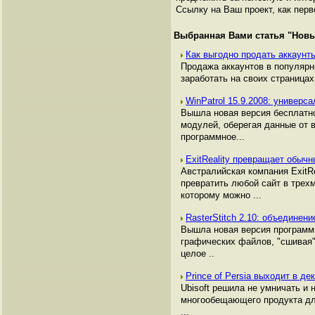
Ссылку на Ваш проект, как перв
Выбранная Вами статья "
Новы
Как выгодно продать аккаунты
Продажа аккаунтов в популяр
заработать на своих страницах,
WinPatrol 15.9.2008: универ
Вышла новая версия бесплатно
модулей, оберегая данные от 
программное...
ExitReality превращает обыч
Австралийская компания ExitRe
превратить любой сайт в трех
которому можно ...
RasterStitch 2.10: объедине
Вышла новая версия программы
графических файлов, "сшивая"
целое ..
Prince of Persia выходит в д
Ubisoft решила не умничать и 
многообещающего продукта для 
...