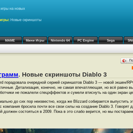
игры на новых
игры:
Новые скриншоты
MAME
Мини Игры
Nintendo 64
PC Engine
Sega
SN
П
ограмм
. Новые скриншоты Diablo 3
ard порадовала очередной серией скриншотов Diablo 3 — новой экшен/RP
тичные. Детализация, конечно, не самая впечатляющая, но всё равно в
ботчики не пожалели спецэффектов и сумели втиснуть на один экран це
ально до сих пор неизвестно, когда же Blizzard собирается выпустить э
с компания бросила почти все свои силы на создание Diablo 3. Говорят 
рой должен состояться в 2009. Пока в это слабо верится, но мы постарае