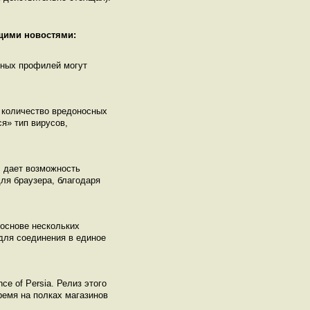
ющими новостями:
нных профилей могут
е количество вредоносных
я» тип вирусов,
, дает возможность
для браузера, благодаря
 основе нескольких
для соединения в единое
e of Persia. Релиз этого
ремя на полках магазинов