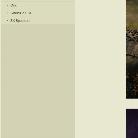
Oric
Sinclair ZX-81
ZX Spectrum