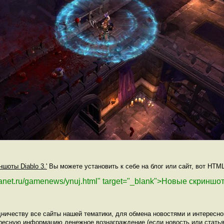
ншоты Diablo 3.'
Вы можете установить к себе на блог или сайт, вот HTML
planet.ru/gamenews/ynuj.html" target="_blank">Новые скриншо
ничеству все сайты нашей тематики, для обмена новостями и интересн
ресную информацию денежное вознаграждение (если новость или статья