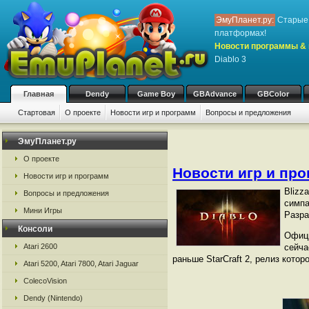
ЭмуПланет.ру:
Старые 
платформах!
Новости программы & 
Diablo 3
Главная
Dendy
Game Boy
GBAdvance
GBColor
Стартовая
О проекте
Новости игр и программ
Вопросы и предложения
ЭмуПланет.ру
О проекте
Новости игр и пр
Новости игр и программ
Blizz
Вопросы и предложения
симпа
Мини Игры
Разра
Консоли
Офици
Atari 2600
сейча
раньше StarCraft 2, релиз кото
Atari 5200, Atari 7800, Atari Jaguar
ColecoVision
Dendy (Nintendo)