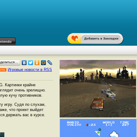
intendo
оделиться…
Игровые новости в RSS
G. Картинки крайне
ыглядит очень зрелищно.
лую кучу противников.
ту игру. Судя по слухам,
даже, что проект выйдет
мся держать вас в курсе.