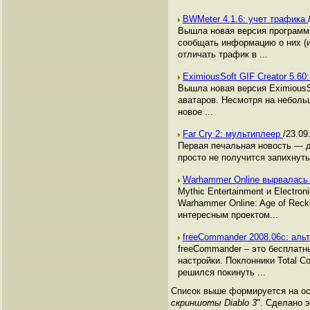
BWMeter 4.1.6: учет трафика
Вышла новая версия программы
сообщать информацию о них (и
отличать трафик в ...
EximiousSoft GIF Creator 5.6
Вышла новая версия EximiousS
аватаров. Несмотря на неболь
новое ...
Far Cry 2: мультиплеер
/23.09
Первая печальная новость — д
просто не получится запихнуть
Warhammer Online вырвалась
Mythic Entertainment и Elect
Warhammer Online: Age of Rec
интересным проектом...
freeCommander 2008.06c: аль
freeCommander – это бесплат
настройки. Поклонники Total 
решился покинуть ...
Список выше формируется на осн
скриншоты Diablo 3
". Сделано 