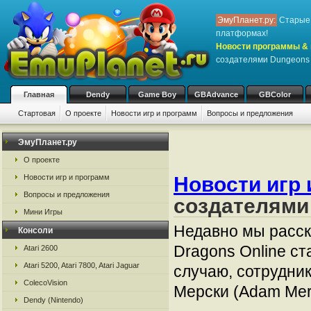
ЭмуПланет.ру:
Старые 
платформах!
Новости программы & 
создателями Dungeons 
Главная
Dendy
Game Boy
GBAdvance
GBColor
Стартовая
О проекте
Новости игр и программ
Вопросы и предложения
ЭмуПланет.ру
О проекте
Новости игр и программ
Новости игр 
Вопросы и предложения
создателями 
Мини Игры
Недавно мы расск
Консоли
Dragons Online с
Atari 2600
Atari 5200, Atari 7800, Atari Jaguar
случаю, сотрудни
ColecoVision
Мерски (Adam Mers
Dendy (Nintendo)