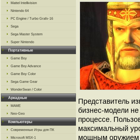
Mattel Intellivision
Nintendo 64
PC Engine / Turbo Grafx-16
Sega
Sega Master System
Super Nintendo
Портативные
Game Boy
Game Boy Advance
Game Boy Color
Sega Game Gear
WonderSwan / Color
Аркадные
Представитель изв
MAME
бизнес-модели не
Neo-Geo
процессе. Пользов
Компьютеры
максимальный уро
Современные Игры для ПК
мощным оружием 
Microsoft MSX-1