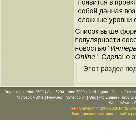
появится в проек
собой данная во
сложные уровни с
Список выше форм
популярности сосе
новостью "
Интерв
Online
". Сделано 
Этот раздел по
Эмуляторы
:
Atari 2600
|
Atari 5200 + Atari 7800 + Atari Jaguar
|
Coleco Coleco
|
Microsoft MSX-1
|
Neo-Geo
|
Nintendo 64
|
Oric
|
PC Engine / Turbo Gr
WonderSwan / C
Copyright © 2006-2026 Portal www
Использование материалов сайта раз