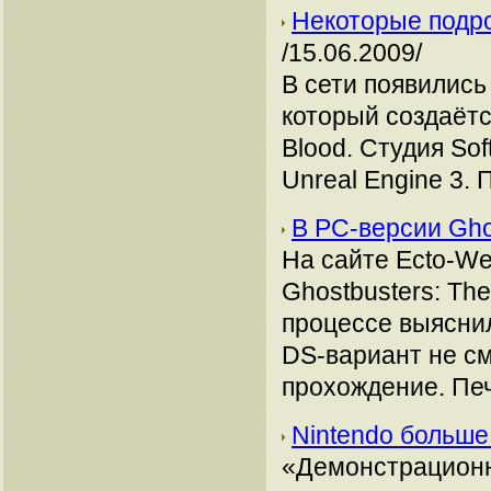
Некоторые подро
/15.06.2009/
В сети появились
который создаётс
Blood. Студия So
Unreal Engine 3.
В РС-версии Gho
На сайте Ecto-W
Ghostbusters: Th
процессе выяснил
DS-вариант не с
прохождение. Печ
Nintendo больш
«Демонстрационн