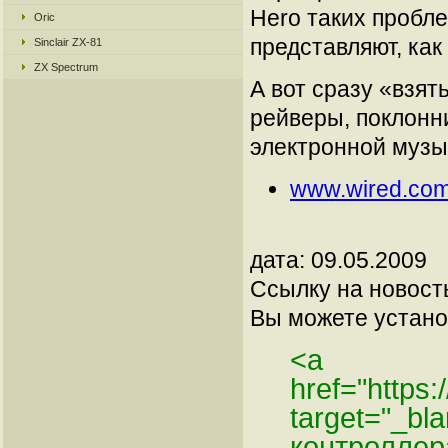
Hero таких пробле
Oric
представляют, как
Sinclair ZX-81
ZX Spectrum
А вот сразу «взят
рейверы, поклонн
электронной музы
www.wired.co
дата: 09.05.2009
Ссылку на новос
Вы можете установ
<a
href="https
target="_b
контроллер