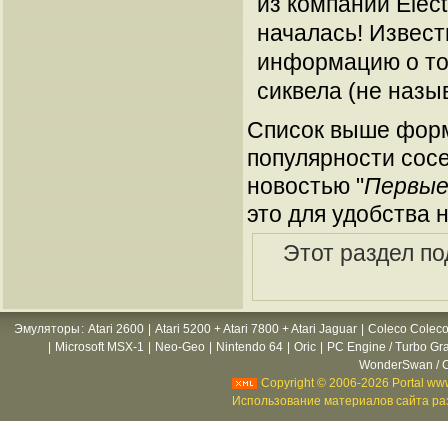
из компании Elect
началась! Извес
информацию о том
сиквела (не назы
Список выше форм
популярности сосе
новостью "
Первые
это для удобства 
Этот раздел по
Эмуляторы
:
Atari 2600
|
Atari 5200 + Atari 7800 + Atari Jaguar
|
Coleco Coleco
|
Microsoft MSX-1
|
Neo-Geo
|
Nintendo 64
|
Oric
|
PC Engine / Turbo Gr
WonderSwan / C
Copyright © 2006-2026 Portal www
Использование материалов сайта раз