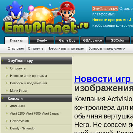
ЭмуПланет.ру:
Старые 
платформах!
Новости программы & 
изображения контролле
Главная
Dendy
Game Boy
GBAdvance
GBColor
Стартовая
О проекте
Новости игр и программ
Вопросы и предложения
ЭмуПланет.ру
О проекте
Новости игр
Новости игр и программ
Вопросы и предложения
изображения
Мини Игры
Компания Activis
Консоли
контроллера для и
Atari 2600
Atari 5200, Atari 7800, Atari Jaguar
обычная вертушка
ColecoVision
Hero. Не совсем я
Dendy (Nintendo)