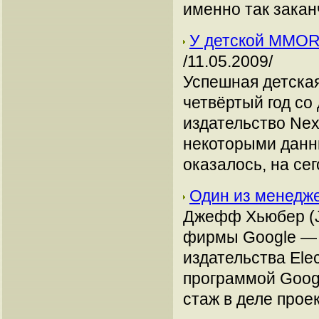
именно так закан
У детской MMORP
/11.05.2009/
Успешная детска
четвёртый год со
издательство Ne
некоторыми данны
оказалось, на се
Один из менедже
Джефф Хьюбер (Je
фирмы Google — п
издательства Elec
программой Googl
стаж в деле прое