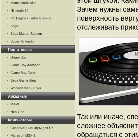
этой штукой. Как
Mattel Intellivision
Зачем нужны сами
Nintendo 64
поверхность верту
PC Engine / Turbo Grafx-16
отслеживать прик
Sega
Sega Master System
Super Nintendo
Портативные
Game Boy
Game Boy Advance
Game Boy Color
Sega Game Gear
WonderSwan / Color
Аркадные
MAME
Neo-Geo
Так или иначе, спе
Компьютеры
сложнее объяснит
Современные Игры для ПК
обращаться с этим
Microsoft MSX-1