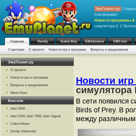
ЭмуПланет.ру:
Старые 
платформах!
Новости программы & 
симулятора IL 2 Sturmovi
Главная
Dendy
Game Boy
GBAdvance
GBColor
Стартовая
О проекте
Новости игр и программ
Вопросы и предложения
ЭмуПланет.ру
О проекте
Новости игр
Новости игр и программ
Вопросы и предложения
симулятора I
Мини Игры
В сети появился с
Консоли
Birds of Prey. В 
Atari 2600
Atari 5200, Atari 7800, Atari Jaguar
между различным
ColecoVision
Dendy (Nintendo)