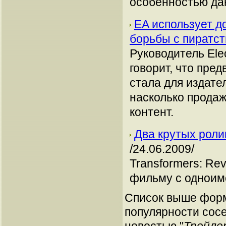
особенностью да
EA использует д
борьбы с пиратс
Руководитель Elec
говорит, что пре
стала для издат
насколько прода
контент.
Два крутых ролик
/24.06.2009/
Transformers: Rev
фильму с одноим
Список выше форм
популярности сосе