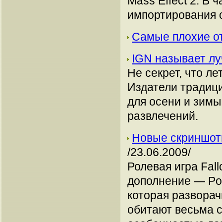
Mass Effect 2. В 
импортирования 
Самые плохие о
IGN называет лу
Не секрет, что ле
Издатели традиц
для осени и зимы
развлечений.
Новые скриншоты 
/23.06.2009/
Ролевая игра Fal
дополнение — Poi
которая разворач
обитают весьма 