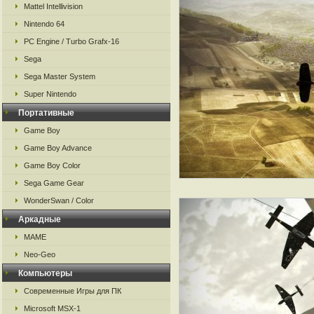
Mattel Intellivision
Nintendo 64
PC Engine / Turbo Grafx-16
Sega
Sega Master System
Super Nintendo
Портативные
Game Boy
Game Boy Advance
Game Boy Color
Sega Game Gear
WonderSwan / Color
Аркадные
MAME
Neo-Geo
Компьютеры
Современные Игры для ПК
Microsoft MSX-1