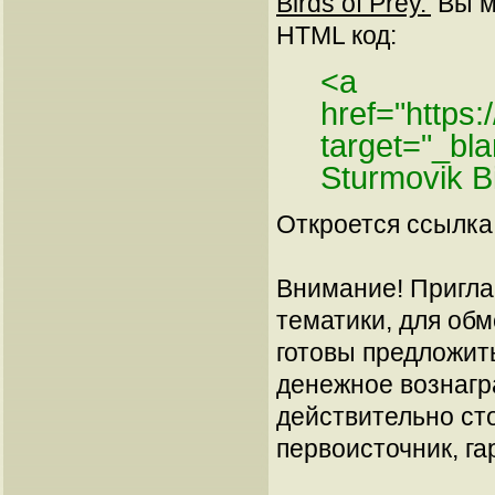
Birds of Prey.'
Вы мо
HTML код:
<a
href="https
target="_bl
Sturmovik B
Откроется ссылка 
Внимание! Пригла
тематики, для об
готовы предложит
денежное вознагр
действительно сто
первоисточник, га