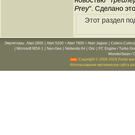
новостью "
Трейлер
Prey
". Сделано эт
Этот раздел по
Эмуляторы
:
Atari 2600
|
Atari 5200 + Atari 7800 + Atari Jaguar
|
Coleco Coleco
|
Microsoft MSX-1
|
Neo-Geo
|
Nintendo 64
|
Oric
|
PC Engine / Turbo Gr
WonderSwan / C
Copyright © 2006-2026 Portal www
Использование материалов сайта раз