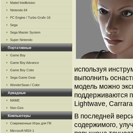
Mattel Intellivision
Nintendo 64
PC Engine / Turbo Grafx-16
Sega
Sega Master System
Super Nintendo
Портативные
Game Boy
Game Boy Advance
используя инстру
Game Boy Color
выполнить оснаст
Sega Game Gear
модель можно экс
WonderSwan / Color
Аркадные
поддерживаются п
MAME
Lightwave, Carrara
Neo-Geo
В последней верс
Компьютеры
содержимого, улу
Современные Игры для ПК
Microsoft MSX-1