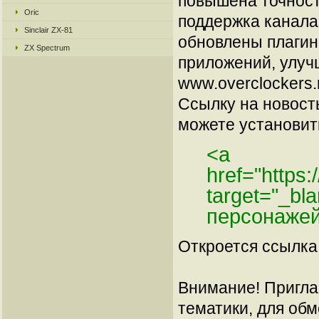
повышена точност
Oric
поддержка канала
Sinclair ZX-81
обновлены плагин
ZX Spectrum
приложений, улуч
www.overclockers.
Ссылку на новос
можете установить
<a
href="https
target="_b
персонажей
Откроется ссылка 
Внимание! Пригла
тематики, для об