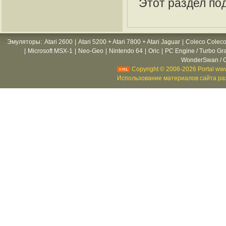
Этот раздел по
Эмуляторы
:
Atari 2600
|
Atari 5200 + Atari 7800 + Atari Jaguar
|
Coleco Coleco
|
Microsoft MSX-1
|
Neo-Geo
|
Nintendo 64
|
Oric
|
PC Engine / Turbo Gr
WonderSwan / C
Copyright © 2006-2026 Portal www
Использование материалов сайта раз