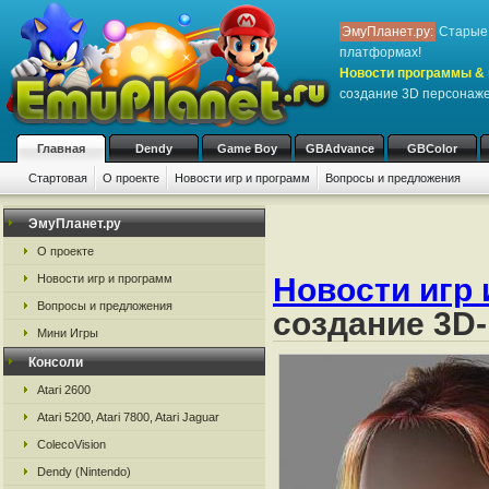
ЭмуПланет.ру:
Старые 
платформах!
Новости программы & 
создание 3D персонаж
Главная
Dendy
Game Boy
GBAdvance
GBColor
Стартовая
О проекте
Новости игр и программ
Вопросы и предложения
ЭмуПланет.ру
О проекте
Новости игр и программ
Новости игр 
Вопросы и предложения
создание 3D
Мини Игры
Консоли
Atari 2600
Atari 5200, Atari 7800, Atari Jaguar
ColecoVision
Dendy (Nintendo)