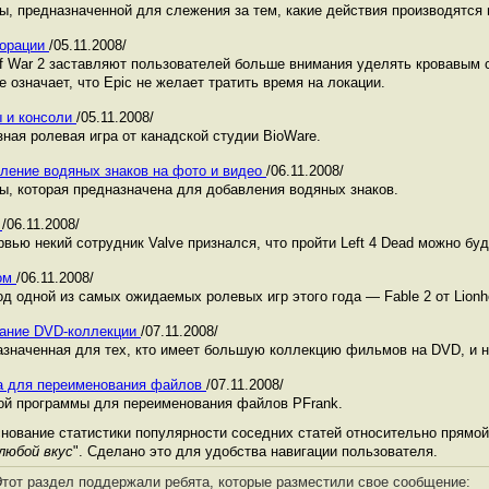
, предназначенной для слежения за тем, какие действия производятся 
корации
/05.11.2008/
f War 2 заставляют пользователей больше внимания уделять кровавым 
 означает, что Epic не желает тратить время на локации.
ы и консоли
/05.11.2008/
зная ролевая игра от канадской студии BioWare.
авление водяных знаков на фото и видео
/06.11.2008/
, которая предназначена для добавления водяных знаков.
в
/06.11.2008/
вью некий сотрудник Valve признался, что пройти Left 4 Dead можно буде
зом
/06.11.2008/
д одной из самых ожидаемых ролевых игр этого года — Fable 2 от Lionhe
ивание DVD-коллекции
/07.11.2008/
значенная для тех, кто имеет большую коллекцию фильмов на DVD, и н
ма для переименования файлов
/07.11.2008/
ой программы для переименования файлов PFrank.
ование статистики популярности соседних статей относительно прямой 
 любой вкус
". Сделано это для удобства навигации пользователя.
тот раздел поддержали ребята, которые разместили свое сообщение: