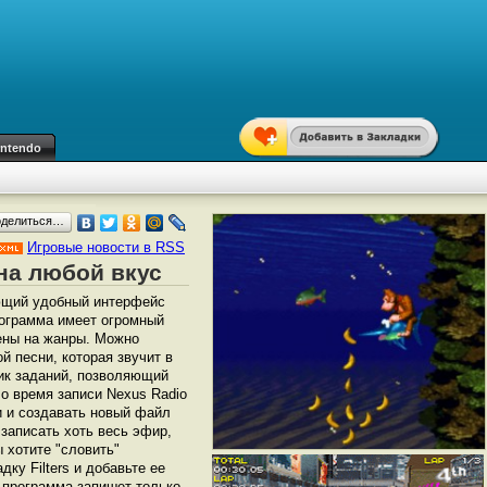
intendo
оделиться…
Игровые новости в RSS
 на любой вкус
ющий удобный интерфейс
рограмма имеет огромный
лены на жанры. Можно
й песни, которая звучит в
ик заданий, позволяющий
Во время записи Nexus Radio
и и создавать новый файл
записать хоть весь эфир,
 хотите "словить"
ку Filters и добавьте ее
 программа запишет только