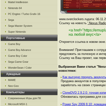
Mattel Intellivision
Nintendo 64
PC Engine / Turbo Grafx-16
www.overclockers.ruдата: 06.11.
Sega
Ссылку на новость
'.Nexus Radi
Sega Master System
<a href="https://emup
Super Nintendo
на любой вкус</a>
Портативные
Откроется ссылка в новом окне.
Game Boy
Внимание! Приглашаем к сотруд
Game Boy Advance
предложить за полезную и инте
Game Boy Color
Ссылку на Ваш проект, как перв
Sega Game Gear
Выбранная Вами статья "
Nexu
WonderSwan / Color
новостями:
Аркадные
Как выгодно продать аккаунты
MAME
Продажа аккаунтов в популяр
заработать на своих страницах,
Neo-Geo
Компьютеры
CloneDVD 2.9.2.0: точная ко
Обновилась программа для со
Современные Игры для ПК
Power Spy 2009 8.10: домаш
Microsoft MSX-1