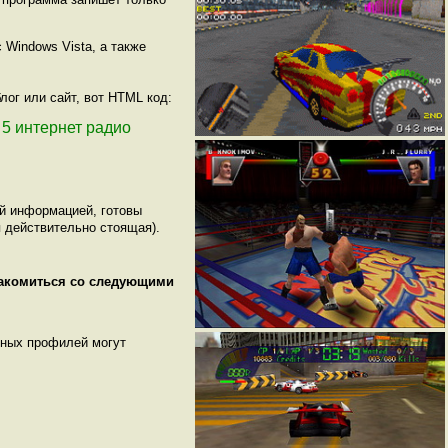
Windows Vista, а также
лог или сайт, вот HTML код:
2 5 интернет радио
ой информацией, готовы
 действительно стоящая).
накомиться со следующими
нных профилей могут