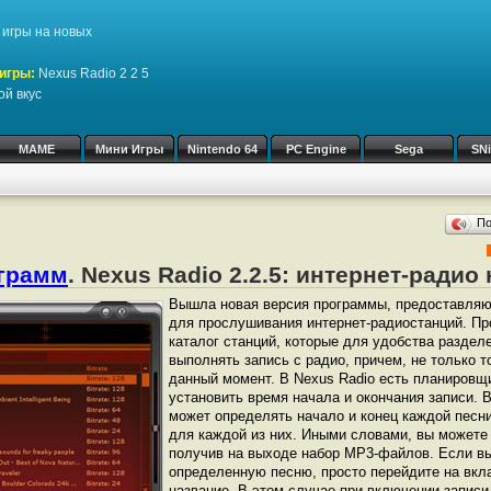
игры на новых
игры:
Nexus Radio 2 2 5
ой вкус
MAME
Мини Игры
Nintendo 64
PC Engine
Sega
SN
П
ограмм
. Nexus Radio 2.2.5: интернет-радио
Вышла новая версия программы, предоставля
для прослушивания интернет-радиостанций. П
каталог станций, которые для удобства разде
выполнять запись с радио, причем, не только то
данный момент. В Nexus Radio есть планировщ
установить время начала и окончания записи. 
может определять начало и конец каждой песн
для каждой из них. Иными словами, вы можете 
получив на выходе набор MP3-файлов. Если вы
определенную песню, просто перейдите на вклад
название. В этом случае при включении записи