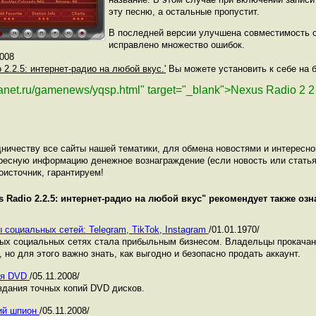
эту песню, а остальные пропустит.
В последней версии улучшена совместимость с 
исправлено множество ошибок.
2008
o 2.2.5: интернет-радио на любой вкус.'
Вы можете установить к себе на б
lanet.ru/gamenews/yqsp.html" target="_blank">Nexus Radio 2 
ничеству все сайты нашей тематики, для обмена новостями и интересн
ресную информацию денежное вознаграждение (если новость или статья
оисточник, гарантируем!
s Radio 2.2.5: интернет-радио на любой вкус
" рекомендует также оз
 социальных сетей: Telegram, TikTok, Instagram
/01.01.1970/
ных социальных сетях стала прибыльным бизнесом. Владельцы прокача
 но для этого важно знать, как выгодно и безопасно продать аккаунт.
пия DVD
/05.11.2008/
здания точных копий DVD дисков.
ний шпион
/05.11.2008/