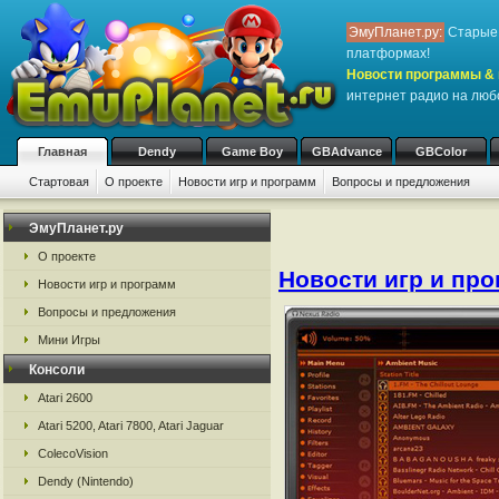
ЭмуПланет.ру:
Старые 
платформах!
Новости программы & 
интернет радио на люб
Главная
Dendy
Game Boy
GBAdvance
GBColor
Стартовая
О проекте
Новости игр и программ
Вопросы и предложения
ЭмуПланет.ру
О проекте
Новости игр и пр
Новости игр и программ
Вопросы и предложения
Мини Игры
Консоли
Atari 2600
Atari 5200, Atari 7800, Atari Jaguar
ColecoVision
Dendy (Nintendo)