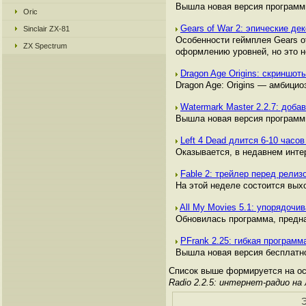
Вышла новая версия программы
Oric
Gears of War 2: эпические де
Sinclair ZX-81
Особенности геймплея Gears o
ZX Spectrum
оформлению уровней, но это не
Dragon Age Origins: скриншот
Dragon Age: Origins — амбицио
Watermark Master 2.2.7: доб
Вышла новая версия программы
Left 4 Dead длится 6-10 часо
Оказывается, в недавнем интер
Fable 2: трейлер перед рели
На этой неделе состоится выхо
All My Movies 5.1: упорядоч
Обновилась программа, предна
PFrank 2.25: гибкая програм
Вышла новая версия бесплатн
Список выше формируется на осн
Radio 2.2.5: интернет-радио на
Э