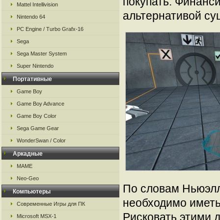
покупать. Финанс
Mattel Intellivision
альтернативой су
Nintendo 64
PC Engine / Turbo Grafx-16
Sega
Sega Master System
Super Nintendo
Портативные
Game Boy
Game Boy Advance
Game Boy Color
Sega Game Gear
WonderSwan / Color
Аркадные
MAME
Neo-Geo
По словам Ньюэлл
Компьютеры
необходимо иметь
Современные Игры для ПК
Рисковать этими д
Microsoft MSX-1