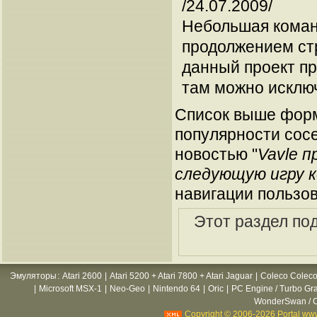
/24.07.2009/
Небольшая команд
продолжением стр
данный проект пр
там можно исклю
Список выше форм
популярности сосе
новостью "
Vavle 
следующую игру 
навигации пользов
Этот раздел по
Эмуляторы
:
Atari 2600
|
Atari 5200 + Atari 7800 + Atari Jaguar
|
Coleco Coleco
|
Microsoft MSX-1
|
Neo-Geo
|
Nintendo 64
|
Oric
|
PC Engine / Turbo Gr
WonderSwan / C
Copyright © 2006-2026 Portal www