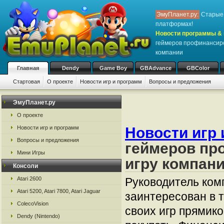
ЭмуПланет.ру:
Старые 
платформах!
Новости программы & 
геймеров профинансир
компании
Главная
Dendy
Game Boy
GBAdvance
GBColor
Стартовая
О проекте
Новости игр и программ
Вопросы и предложения
ЭмуПланет.ру
О проекте
Новости игр и программ
Новости игр 
Вопросы и предложения
геймеров пр
Мини Игры
игру компан
Консоли
Atari 2600
Руководитель комп
Atari 5200, Atari 7800, Atari Jaguar
заинтересован в т
ColecoVision
своих игр прямико
Dendy (Nintendo)