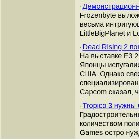
Демонстрационна
Frozenbyte выло
весьма интригующ
LittleBigPlanet и L
Dead Rising 2 п
На выставке Е3 2
Японцы испугалис
США. Однако свеж
специализирован
Capcom сказал, ч
Tropico 3 нужны
Градостроительны
количеством поли
Games остро нужд