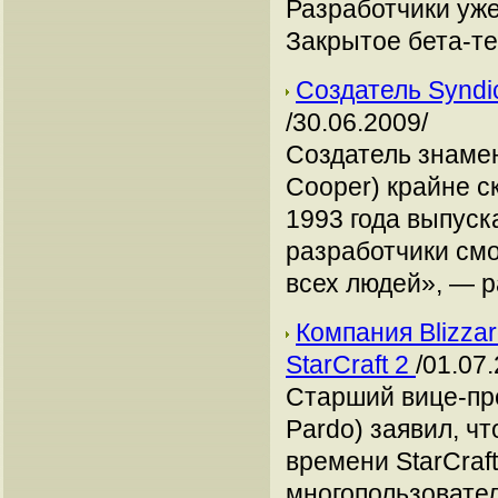
Разработчики уже
Закрытое бета-те
Создатель Syndi
/30.06.2009/
Создатель знамен
Cooper) крайне с
1993 года выпуск
разработчики смо
всех людей», — 
Компания Blizza
StarCraft 2
/01.07
Старший вице-пре
Pardo) заявил, ч
времени StarCraf
многопользовател