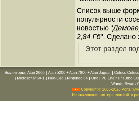
Список выше форм
популярности сосе
новостью "
Демове
2,84 Гб
". Сделано
Этот раздел по
Эмуляторы
:
Atari 2600
|
Atari 5200 + Atari 7800 + Atari Jaguar
|
Coleco Coleco
|
Microsoft MSX-1
|
Neo-Geo
|
Nintendo 64
|
Oric
|
PC Engine / Turbo Gr
WonderSwan / C
Copyright © 2006-2026 Portal www
Использование материалов сайта раз