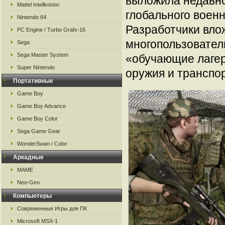
выложила недавно
Mattel Intellivision
глобального военн
Nintendo 64
Разработчики влож
PC Engine / Turbo Grafx-16
многопользовател
Sega
Sega Master System
«обучающие лагер
Super Nintendo
оружия и транспо
Портативные
Game Boy
Game Boy Advance
Game Boy Color
Sega Game Gear
WonderSwan / Color
Аркадные
MAME
Neo-Geo
Компьютеры
Современные Игры для ПК
Microsoft MSX-1