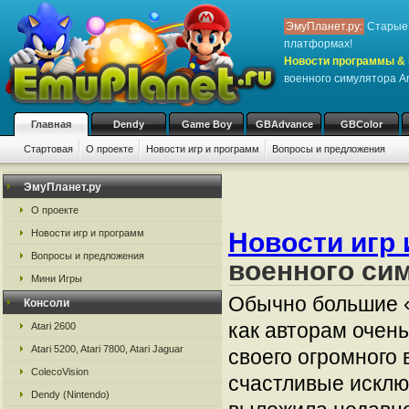
ЭмуПланет.ру:
Старые 
платформах!
Новости программы & 
военного симулятора Ar
Главная
Dendy
Game Boy
GBAdvance
GBColor
Стартовая
О проекте
Новости игр и программ
Вопросы и предложения
ЭмуПланет.ру
О проекте
Новости игр и программ
Новости игр 
Вопросы и предложения
военного сим
Мини Игры
Обычно большие «
Консоли
как авторам очен
Atari 2600
Atari 5200, Atari 7800, Atari Jaguar
своего огромного 
ColecoVision
счастливые исключ
Dendy (Nintendo)