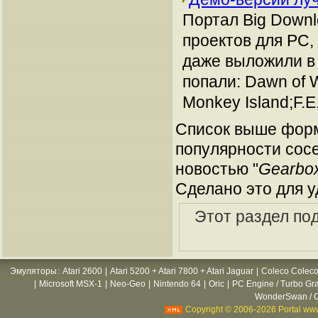
Портал Big Downl
проектов для РС
даже выложили в 
попали: Dawn of W
Monkey Island;F.E.
Список выше форм
популярности сосе
новостью "
Gearbo
Сделано это для у
Этот раздел по
Эмуляторы
:
Atari 2600
|
Atari 5200 + Atari 7800 + Atari Jaguar
|
Coleco Coleco
|
Microsoft MSX-1
|
Neo-Geo
|
Nintendo 64
|
Oric
|
PC Engine / Turbo Gr
WonderSwan / C
Copyright © 2006-2026 Portal www