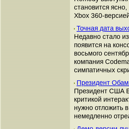
становится ясно,
Xbox 360-версией
Точная дата вых
Недавно стало из
появится на консо
восьмого сентябр
компания Codemas
симпатичных скр
Президент Обам
Президент США Б
критикой интерак
нужно отложить в
немедленно отреа
Демо-версии луч