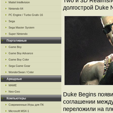
Two и 3D Realms/A
Mattel Intellivision
долгострой Duke 
Nintendo 64
PC Engine / Turbo Grafx-16
Sega
Sega Master System
Super Nintendo
Портативные
Game Boy
Game Boy Advance
Game Boy Color
Sega Game Gear
WonderSwan / Color
Аркадные
MAME
Neo-Geo
Duke Begins появи
Компьютеры
соглашении между
Современные Игры для ПК
переложили на пле
Microsoft MSX-1