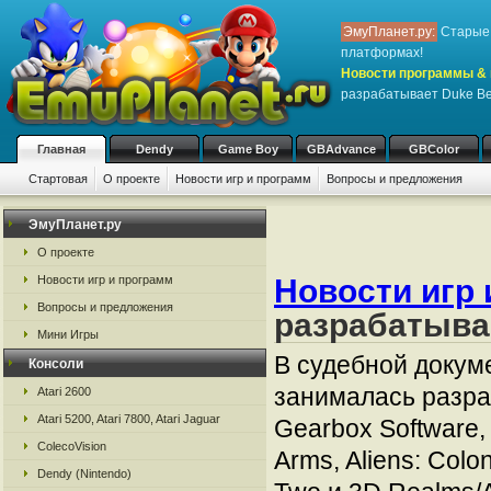
ЭмуПланет.ру:
Старые 
платформах!
Новости программы & 
разрабатывает Duke Be
Главная
Dendy
Game Boy
GBAdvance
GBColor
Стартовая
О проекте
Новости игр и программ
Вопросы и предложения
ЭмуПланет.ру
О проекте
Новости игр и программ
Новости игр 
Вопросы и предложения
разрабатыва
Мини Игры
В судебной докум
Консоли
занималась разра
Atari 2600
Atari 5200, Atari 7800, Atari Jaguar
Gearbox Software,
ColecoVision
Arms, Aliens: Colo
Dendy (Nintendo)