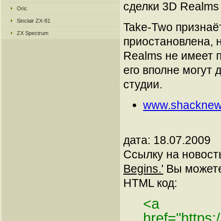
сделки 3D Realms
Oric
Sinclair ZX-81
Take-Two признаё
ZX Spectrum
приостановлена, н
Realms не имеет п
его вполне могут 
студии.
www.shacknew
дата: 18.07.2009
Ссылку на новос
Begins.'
Вы можете 
HTML код:
<a
href="https