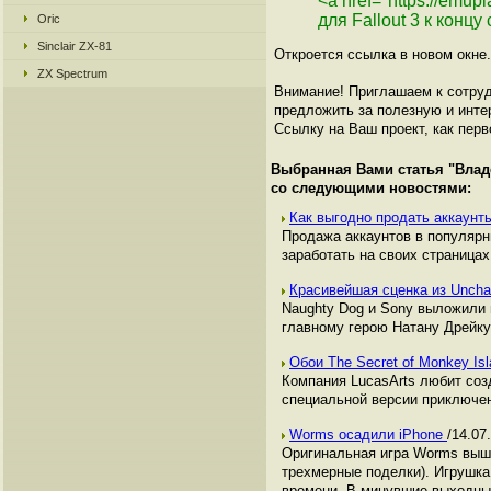
<a href="https://emu
для Fallout 3 к концу
Oric
Sinclair ZX-81
Откроется ссылка в новом окне.
ZX Spectrum
Внимание! Приглашаем к сотруд
предложить за полезную и инте
Ссылку на Ваш проект, как перв
Выбранная Вами статья "
Влад
со следующими новостями:
Как выгодно продать аккаунты
Продажа аккаунтов в популяр
заработать на своих страницах,
Красивейшая сценка из Uncha
Naughty Dog и Sony выложили в
главному герою Натану Дрейку
Обои The Secret of Monkey Is
Компания LucasArts любит созд
специальной версии приключени
Worms осадили iPhone
/14.07
Оригинальная игра Worms вышл
трехмерные поделки). Игрушка
времени. В минувшие выходны