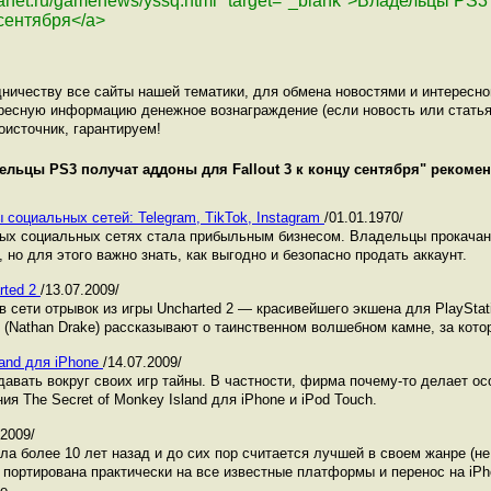
planet.ru/gamenews/yssq.html" target="_blank">Владельцы PS
 сентября</a>
ничеству все сайты нашей тематики, для обмена новостями и интересн
ресную информацию денежное вознаграждение (если новость или статья
оисточник, гарантируем!
ельцы PS3 получат аддоны для Fallout 3 к концу сентября
" рекомен
 социальных сетей: Telegram, TikTok, Instagram
/01.01.1970/
ных социальных сетях стала прибыльным бизнесом. Владельцы прокача
 но для этого важно знать, как выгодно и безопасно продать аккаунт.
rted 2
/13.07.2009/
 сети отрывок из игры Uncharted 2 — красивейшего экшена для PlayStat
 (Nathan Drake) рассказывают о таинственном волшебном камне, за кото
land для iPhone
/14.07.2009/
авать вокруг своих игр тайны. В частности, фирма почему-то делает ос
я The Secret of Monkey Island для iPhone и iPod Touch.
.2009/
а более 10 лет назад и до сих пор считается лучшей в своем жанре (н
 портирована практически на все известные платформы и перенос на iP
е