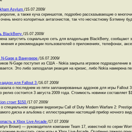
Arkham Asylum
/15.07.2009/
деоролик, а также куча скриншотов, подробно рассказывающие о многоч
 очень много колоритных антагонистов, так что несчастному Бэтмену бу
ь BlackBerry
/15.07.2009/
ена запустить социальную сеть для владельцев BlackBerry, сообщают
 мнения и рекомендации пользователей о приложениях, телефонах, акс
е N-Gage в Ванкувере
/16.07.2009/
иков N-Gage поступил из США - Nokia закрыла игровое подразделение в
вается. Это либо запоздалая реакция на кризис, либо Nokia намерена п
-аддон для Fallout 3
/16.07.2009/
казала о последнем из пяти запланированных аддонов для игры Fallout 
го релиз состоится 3 августа 2009 года. Стоимость новинки составляет $
tion стоит $150
/17.07.2009/
о специальном издании видеоигры Call of Duty Modern Warfare 2: Prestige
самого диска и альбома с иллюстрациями настоящий прибор ночного вид
опасть в Xbox Live Arcade
/17.07.2009/
rtyn Brown) — руководителя компании Team 17, известной по серии Wo
 сложнее выпустить свои игры в Xbox Live Arcade. Особенно тяжело при