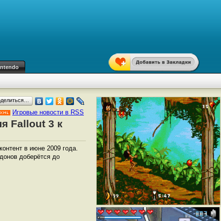
intendo
оделиться…
Игровые новости в RSS
 Fallout 3 к
онтент в июне 2009 года.
ддонов доберётся до