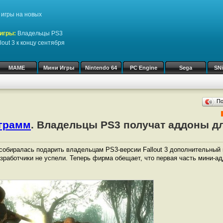
игры на новых
игры:
Владельцы PS3
out 3 к концу сентября
MAME
Мини Игры
Nintendo 64
PC Engine
Sega
SN
П
ограмм
. Владельцы PS3 получат аддоны для
собиралась подарить владельцам PS3-версии Fallout 3 дополнительный к
азработчики не успели. Теперь фирма обещает, что первая часть мини-а