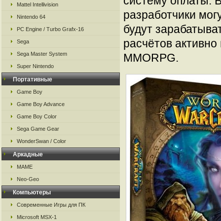
систему оплаты. 
Mattel Intellivision
разработчики мог
Nintendo 64
будут зарабатыва
PC Engine / Turbo Grafx-16
расчётов активно
Sega
Sega Master System
MMORPG.
Super Nintendo
Портативные
Game Boy
Game Boy Advance
Game Boy Color
Sega Game Gear
WonderSwan / Color
Аркадные
MAME
Neo-Geo
Компьютеры
Современные Игры для ПК
Microsoft MSX-1