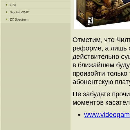
Oric
Sinclair ZX-81
ZX Spectrum
Отметим, что Чил
реформе, а лишь 
действительно су
в ближайшем буд
произойти только 
абонентскую плат
Не забудьте проч
моментов касател
www.videogam