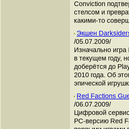
Conviction подтв
стелсом и превра
какими-то совер
Экшен Darksiders
/05.07.2009/
Изначально игра 
в текущем году, 
доберётся до Play
2010 года. Об эт
эпической игрушк
Red Factions Gue
/06.07.2009/
Цифровой сервис 
РС-версию Red Fac