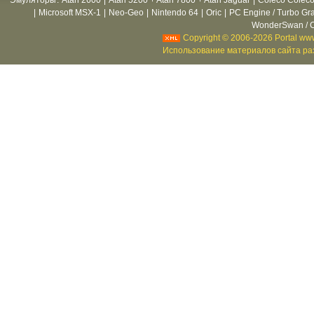
Эмуляторы
:
Atari 2600
|
Atari 5200 + Atari 7800 + Atari Jaguar
|
Coleco Coleco
|
Microsoft MSX-1
|
Neo-Geo
|
Nintendo 64
|
Oric
|
PC Engine / Turbo Gr
WonderSwan / C
Copyright © 2006-2026 Portal www
Использование материалов сайта раз