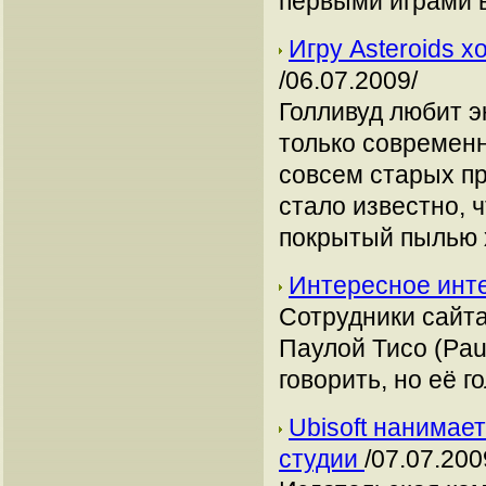
первыми играми в
Игру Asteroids 
/06.07.2009/
Голливуд любит э
только современн
совсем старых пр
стало известно, 
покрытый пылью х
Интересное инте
Сотрудники сайт
Паулой Тисо (Paul
говорить, но её г
Ubisoft нанимае
студии
/07.07.200