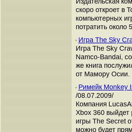
Издательская ком
скоро откроет в 
компьютерных иг
потратить около 
Игра The Sky Cr
Игра The Sky Cra
Namco-Bandai, со
же книга послуж
от Мамору Осии.
Римейк Monkey I
/08.07.2009/
Компания LucasAr
Xbox 360 выйдет
игры The Secret 
можно будет прям