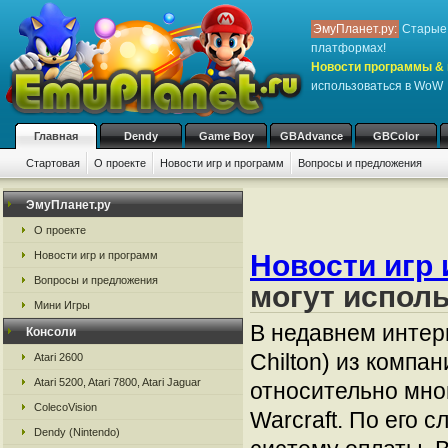
ЭмуПланет.ру:
Старые 
платформах!
Новости программы & 
использоваться в WoW
Главная
Dendy
Game Boy
GBAdvance
GBColor
Стартовая
О проекте
Новости игр и программ
Вопросы и предложения
ЭмуПланет.ру
О проекте
Новости игр и программ
Новости игр 
Вопросы и предложения
могут испол
Мини Игры
В недавнем интер
Консоли
Chilton) из компа
Atari 2600
Atari 5200, Atari 7800, Atari Jaguar
относительно мно
ColecoVision
Warcraft. По его 
Dendy (Nintendo)