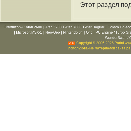
Этот раздел по
Эмуляторы
:
Atari 2600
|
Atari 5200 + Atari 7800 + Atari Jaguar
|
Coleco Coleco
|
Microsoft MSX-1
|
Neo-Geo
|
Nintendo 64
|
Oric
|
PC Engine / Turbo Gr
WonderSwan / C
Copyright © 2006-2026 Portal www
Использование материалов сайта раз