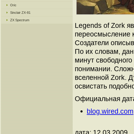
Oric
Sinclair ZX-81
ZX Spectrum
Legends of Zork 
переосмысление к
Создатели описыв
По их словам, дан
минут свободного
понимании. Сложно
вселенной Zork. 
освистать подобн
Официальная дата
blog.wired.com
дата: 12.03.2009