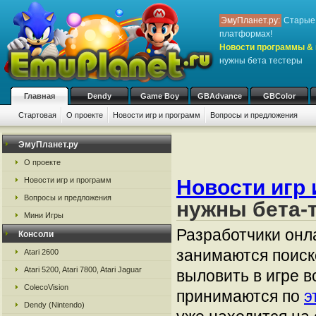
ЭмуПланет.ру:
Старые 
платформах!
Новости программы & 
нужны бета тестеры
Главная
Dendy
Game Boy
GBAdvance
GBColor
Стартовая
О проекте
Новости игр и программ
Вопросы и предложения
ЭмуПланет.ру
О проекте
Новости игр и программ
Новости игр 
Вопросы и предложения
нужны бета-
Мини Игры
Разработчики онл
Консоли
занимаются поиск
Atari 2600
Atari 5200, Atari 7800, Atari Jaguar
выловить в игре 
ColecoVision
принимаются по
э
Dendy (Nintendo)