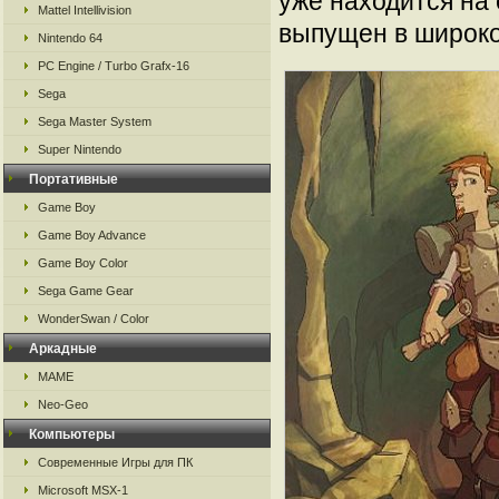
уже находится на
Mattel Intellivision
выпущен в широко
Nintendo 64
PC Engine / Turbo Grafx-16
Sega
Sega Master System
Super Nintendo
Портативные
Game Boy
Game Boy Advance
Game Boy Color
Sega Game Gear
WonderSwan / Color
Аркадные
MAME
Neo-Geo
Компьютеры
Современные Игры для ПК
Microsoft MSX-1