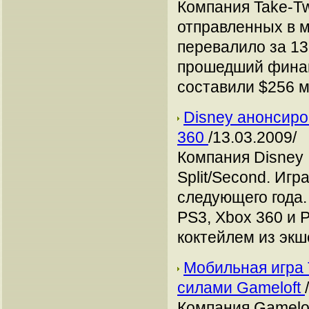
Компания Take-Tw
отправленных в м
перевалило за 13
прошедший финан
составили $256 м
Disney анонсиров
360
/13.03.2009/
Компания Disney 
Split/Second. Игр
следующего года
PS3, Xbox 360 и 
коктейлем из экше
Мобильная игра 
силами Gameloft
Компания Gamelof