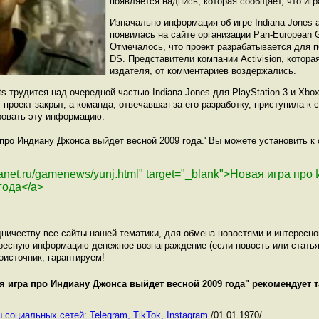
появляется надпись, которая сообщает, что игр
Изначально информация об игре Indiana Jones an
появилась на сайте организации Pan-European G
Отмечалось, что проект разрабатывается для 
DS. Представители компании Activision, котора
издателя, от комментариев воздержались.
s трудится над очередной частью Indiana Jones для PlayStation 3 и Xbo
т проект закрыт, а команда, отвечавшая за его разработку, приступила к 
ровать эту информацию.
 про Индиану Джонса выйдет весной 2009 года.'
Вы можете установить к с
planet.ru/gamenews/yunj.html" target="_blank">Новая игра пр
года</a>
ничеству все сайты нашей тематики, для обмена новостями и интересн
ресную информацию денежное вознаграждение (если новость или статья
оисточник, гарантируем!
я игра про Индиану Джонса выйдет весной 2009 года
" рекомендует 
 социальных сетей: Telegram, TikTok, Instagram
/01.01.1970/