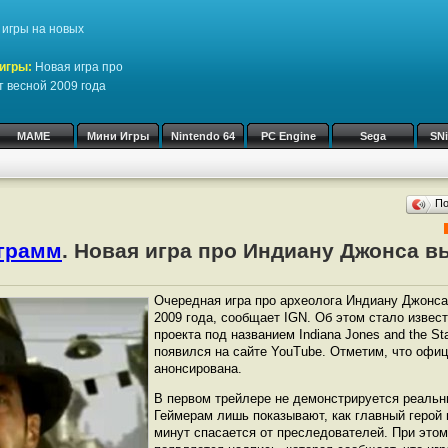
игры на новых
игры:
Новая игра про
 весной 2009 года
MAME
Мини Игры
Nintendo 64
PC Engine
Sega
SN
П
ограмм
. Новая игра про Индиану Джонса в
Очередная игра про археолога Индиану Джонса
2009 года, сообщает IGN. Об этом стало извес
проекта под названием Indiana Jones and the Sta
появился на сайте YouTube. Отметим, что офиц
анонсирована.
В первом трейлере не демонстрируется реальн
Геймерам лишь показывают, как главный герой 
минут спасается от преследователей. При этом