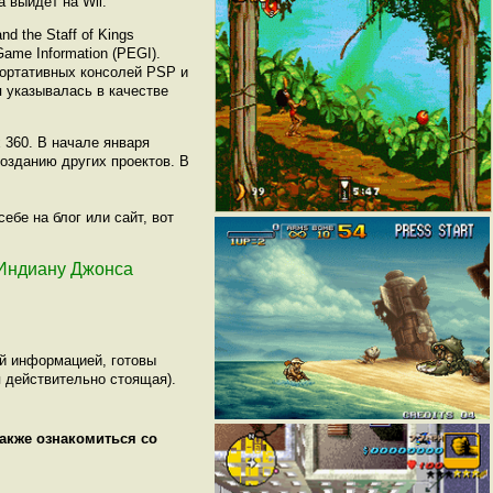
а выйдет на Wii.
d the Staff of Kings
ame Information (PEGI).
портативных консолей PSP и
я указывалась в качестве
x 360. В начале января
созданию других проектов. В
ебе на блог или сайт, вот
о Индиану Джонса
ой информацией, готовы
 действительно стоящая).
также ознакомиться со