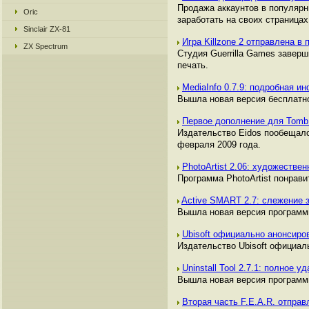
Продажа аккаунтов в популяр
Oric
заработать на своих страницах,
Sinclair ZX-81
Игра Killzone 2 отправлена в
ZX Spectrum
Студия Guerrilla Games заверш
печать.
MediaInfo 0.7.9: подробная 
Вышла новая версия бесплатн
Первое дополнение для Tomb
Издательство Eidos пообещало
февраля 2009 года.
PhotoArtist 2.06: художеств
Программа PhotoArtist понрави
Active SMART 2.7: слежение 
Вышла новая версия программы
Ubisoft официально анонсиро
Издательство Ubisoft официаль
Uninstall Tool 2.7.1: полное
Вышла новая версия программы 
Вторая часть F.E.A.R. отправ