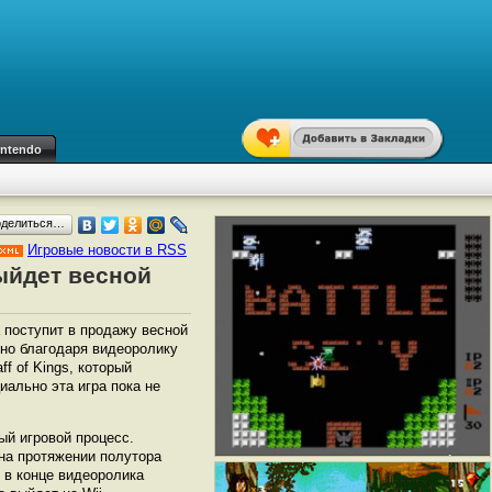
intendo
оделиться…
Игровые новости в RSS
ыйдет весной
 поступит в продажу весной
тно благодаря видеоролику
ff of Kings, который
иально эта игра пока не
ый игровой процесс.
на протяжении полутора
 в конце видеоролика