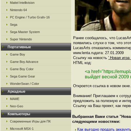
Mattel Intellivision
Nintendo 64
PC Engine / Turbo Grafx-16
Sega
Sega Master System
Ранее сообщалось, что LucasArt
Super Nintendo
появились слухи о том, что это
Портативные
LucasArts отказались комменти
www.lenta.ruдата: 27.01.2009
Game Boy
Ссылку на новость
'.Новая игра
Game Boy Advance
HTML код:
Game Boy Color
<a href="https://emu
выйдет весной 2009 
Sega Game Gear
WonderSwan / Color
Откроется ссылка в новом окне.
Аркадные
Внимание! Приглашаем к сотруд
MAME
предложить за полезную и инте
Ссылку на Ваш проект, как перв
Neo-Geo
Компьютеры
Выбранная Вами статья "
Нова
следующими новостями:
Современные Игры для ПК
Microsoft MSX-1
Как выгодно продать аккаунты