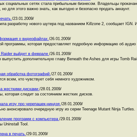
ных социальных сетях стала прибыльным бизнесом. Владельцы прокача
 но для этого важно знать, как выгодно и безопасно продать аккаунт.
 печать
/23.01.2009/
ила разработку нового шутера под названием Killzone 2, сообщает IGN. 
информация о видеофайлах
/26.01.2009/
ой программы, которая предоставляет подробную информацию об аудио 
 Raider выйдет в феврале
/26.01.2009/
 выпустить дополнительную главу Beneath the Ashes для игры Tomb Raid
енная обработка фотографий
/27.01.2009/
тся всем, кто чувствует себя немного художником.
за жесткими дисками
/28.01.2009/
, которая следит за состоянием жестких дисков.
вала игру про черепашек-ниндзя
/28.01.2009/
но анонсировало очередную игру из серии Teenage Mutant Ninja Turtles.
 удаление программ с компьютера
/29.01.2009/
Uninstall Tool.
лена в печать
/29.01.2009/