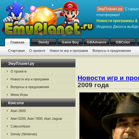
ЭмуПланет.ру:
Старые 
платформах!
Новости программы & 
Индиану Джонса выйдет
Главная
Dendy
Game Boy
GBAdvance
GBColor
Стартовая
О проекте
Новости игр и программ
Вопросы и предложения
ЭмуПланет.ру
О проекте
Новости игр и пр
Новости игр и программ
2009 года
Вопросы и предложения
Мини Игры
Консоли
Atari 2600
Atari 5200, Atari 7800, Atari Jaguar
ColecoVision
Dendy (Nintendo)