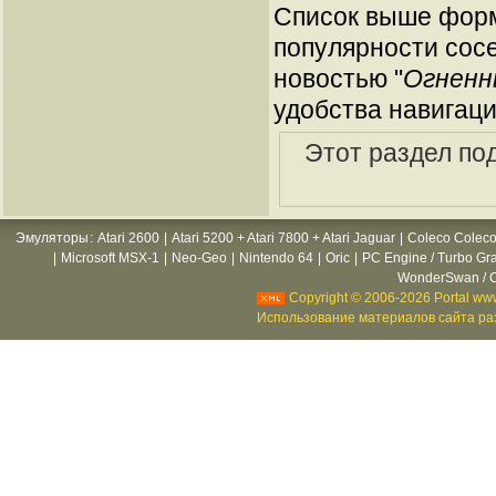
Список выше форм
популярности сосе
новостью "
Огненн
удобства навигаци
Этот раздел по
Эмуляторы
:
Atari 2600
|
Atari 5200 + Atari 7800 + Atari Jaguar
|
Coleco Coleco
|
Microsoft MSX-1
|
Neo-Geo
|
Nintendo 64
|
Oric
|
PC Engine / Turbo Gr
WonderSwan / C
Copyright © 2006-2026 Portal www
Использование материалов сайта раз