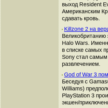
выход Resident Ev
Американским Кр
сдавать кровь.
Killzone 2 на в
Великобританию з
Halo Wars. Именн
в списке самых п
Sony стал самым
развлечением.
God of War 3 по
Беседуя с Gamasu
Williams) предпо
PlayStation 3 про
экшен/приключени