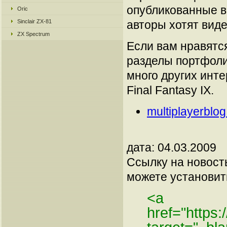
опубликованные в
Oric
Sinclair ZX-81
авторы хотят вид
ZX Spectrum
Если вам нравятся
разделы портфоли
много других инт
Final Fantasy IX.
multiplayerblo
дата: 04.03.2009
Ссылку на новос
можете установить
<a
href="https