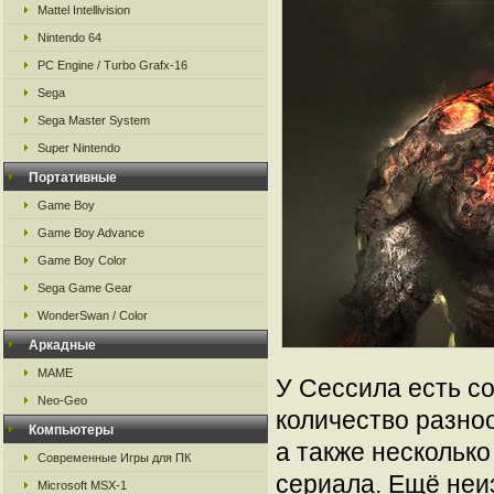
Mattel Intellivision
Nintendo 64
PC Engine / Turbo Grafx-16
Sega
Sega Master System
Super Nintendo
Портативные
Game Boy
Game Boy Advance
Game Boy Color
Sega Game Gear
WonderSwan / Color
Аркадные
MAME
У Сессила есть 
Neo-Geo
количество разноо
Компьютеры
а также несколько
Современные Игры для ПК
сериала. Ещё неиз
Microsoft MSX-1