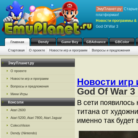
ЭмуПланет.ру:
Старые 
платформах!
Новости программы & 
God Of War 3
Главная
Dendy
Game Boy
GBAdvance
GBColor
Стартовая
О проекте
Новости игр и программ
Вопросы и предложения
ЭмуПланет.ру
О проекте
Новости игр и программ
Новости игр 
Вопросы и предложения
God Of War 3
Мини Игры
В сети появилось
Консоли
титана от художни
Atari 2600
Atari 5200, Atari 7800, Atari Jaguar
именно так будет 
ColecoVision
Dendy (Nintendo)