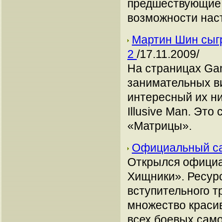
предшествующие 
возможности наст
Мартин Шин сыгр
2
/17.11.2009/
На страницах Gam
занимательных ви
интересный их ни
Illusive Man. Это
«Матрицы».
Официальный са
Открылся официа
Хищники». Ресур
вступительного т
множество краси
всех боевых само