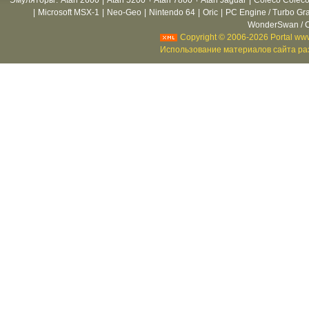
Эмуляторы
:
Atari 2600
|
Atari 5200 + Atari 7800 + Atari Jaguar
|
Coleco Coleco
|
Microsoft MSX-1
|
Neo-Geo
|
Nintendo 64
|
Oric
|
PC Engine / Turbo Gr
WonderSwan / C
Copyright © 2006-2026 Portal www
Использование материалов сайта раз