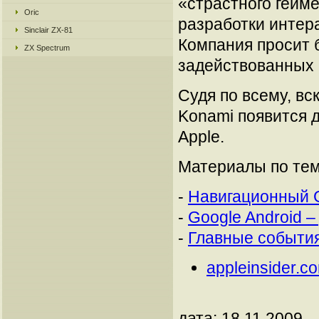
«страстного гейме
Oric
разработки интера
Sinclair ZX-81
Компания просит 
ZX Spectrum
задействованных 
Судя по всему, вско
Konami появится д
Apple.
Материалы по тем
-
Навигационный G
-
Google Android 
-
Главные события
appleinsider.c
дата: 18.11.2009