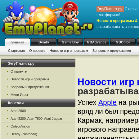
ЭмуПланет.ру:
Старые 
платформах!
Новости программы & 
разрабатывать высокок
Главная
Dendy
Game Boy
GBAdvance
GBColor
Стартовая
О проекте
Новости игр и программ
Вопросы и предложения
ЭмуПланет.ру
О проекте
Новости игр 
Новости игр и программ
Вопросы и предложения
разрабатыва
Мини Игры
Успех
Apple
на рын
Консоли
вряд ли был пред
Atari 2600
Кармак, например)
Atari 5200, Atari 7800, Atari Jaguar
ColecoVision
игрового направле
Dendy (Nintendo)
неожиданностью д