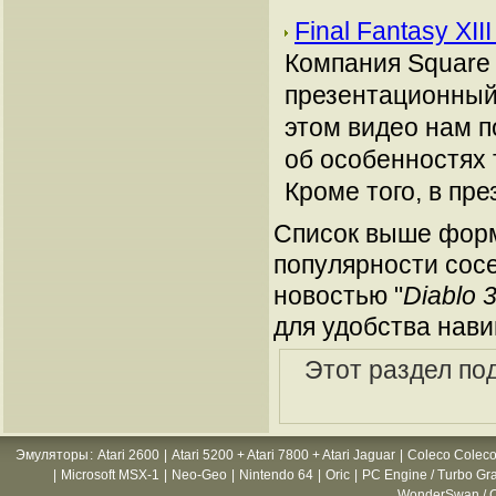
Final Fantasy XI
Компания Square 
презентационный р
этом видео нам п
об особенностях 
Кроме того, в пр
Список выше форм
популярности сосе
новостью "
Diablo 
для удобства нави
Этот раздел по
Эмуляторы
:
Atari 2600
|
Atari 5200 + Atari 7800 + Atari Jaguar
|
Coleco Coleco
|
Microsoft MSX-1
|
Neo-Geo
|
Nintendo 64
|
Oric
|
PC Engine / Turbo Gr
WonderSwan / C