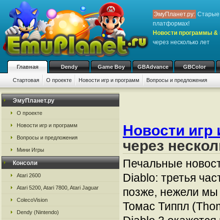
ЭмуПланет.ру:
Старые 
платформах!
Новости программы & 
через несколько лет
Главная
Dendy
Game Boy
GBAdvance
GBColor
Стартовая
О проекте
Новости игр и программ
Вопросы и предложения
ЭмуПланет.ру
О проекте
Новости игр и программ
Новости игр 
Вопросы и предложения
через нескол
Мини Игры
Печальные новост
Консоли
Diablo: третья ча
Atari 2600
Atari 5200, Atari 7800, Atari Jaguar
позже, нежели мы
ColecoVision
Томас Типпл (Thom
Dendy (Nintendo)