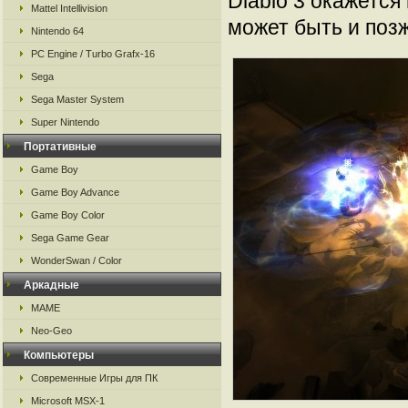
Diablo 3 окажется
Mattel Intellivision
может быть и позж
Nintendo 64
PC Engine / Turbo Grafx-16
Sega
Sega Master System
Super Nintendo
Портативные
Game Boy
Game Boy Advance
Game Boy Color
Sega Game Gear
WonderSwan / Color
Аркадные
MAME
Neo-Geo
Компьютеры
Современные Игры для ПК
Microsoft MSX-1