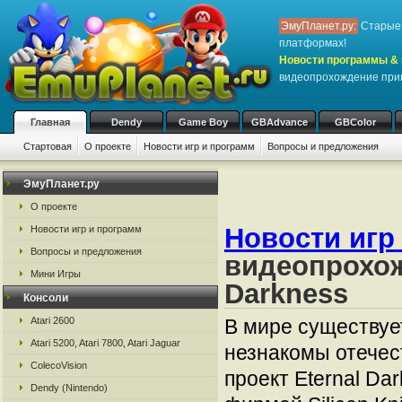
ЭмуПланет.ру:
Старые 
платформах!
Новости программы & 
видеопрохождение прик
Главная
Dendy
Game Boy
GBAdvance
GBColor
Стартовая
О проекте
Новости игр и программ
Вопросы и предложения
ЭмуПланет.ру
О проекте
Новости игр
Новости игр и программ
Вопросы и предложения
видеопрохож
Мини Игры
Darkness
Консоли
Atari 2600
В мире существуе
Atari 5200, Atari 7800, Atari Jaguar
незнакомы отечес
ColecoVision
проект Eternal Da
Dendy (Nintendo)