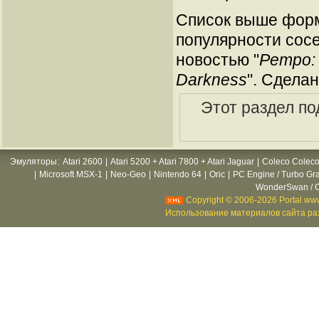
Список выше форм
популярности сосе
новостью "
Ретро:
Darkness
". Сдела
Этот раздел по
Эмуляторы
:
Atari 2600
|
Atari 5200 + Atari 7800 + Atari Jaguar
|
Coleco Coleco
|
Microsoft MSX-1
|
Neo-Geo
|
Nintendo 64
|
Oric
|
PC Engine / Turbo Gr
WonderSwan / C
Copyright © 2006-2026 Portal www
Использование материалов сайта раз