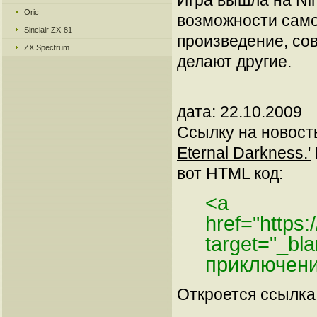
Игра вышла на Nin
Oric
возможности само
Sinclair ZX-81
произведение, со
ZX Spectrum
делают другие.
дата: 22.10.2009
Ссылку на новос
Eternal Darkness.'
вот HTML код:
<a
href="https
target="_b
приключени
Откроется ссылка 