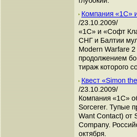
глубокий.
Компания «1С» из
/23.10.2009/
«1С» и «Софт Кл
СНГ и Балтии мул
Modern Warfare 2 о
продолжением бое
тираж которого с
Квест «Simon th
/23.10.2009/
Компания «1С» об
Sorcerer. Тупые 
Want Contact) от 
Company. Российс
октября.