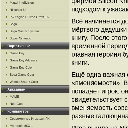
фирмой Silicon Kn
Mattel Intellivision
подходом к ужаса
Nintendo 64
PC Engine / Turbo Grafx-16
Всё начинается д
Sega
мёртвого дедушки
Sega Master System
книгу. После этог
Super Nintendo
временной период.
Портативные
главная героиня 
Game Boy
Game Boy Advance
книги.
Game Boy Color
Ещё одна важная 
Sega Game Gear
«вменяемости». В 
WonderSwan / Color
Аркадные
попадает игрок, о
MAME
свидетельствует 
Neo-Geo
вменяемость совс
Компьютеры
разные галлюцина
Современные Игры для ПК
Microsoft MSX-1