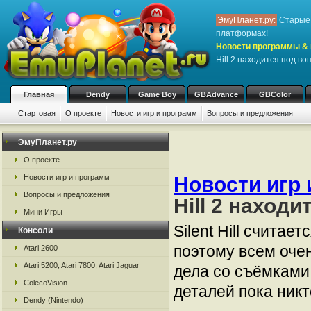
ЭмуПланет.ру:
Старые 
платформах!
Новости программы & 
Hill 2 находится под в
Главная
Dendy
Game Boy
GBAdvance
GBColor
Стартовая
О проекте
Новости игр и программ
Вопросы и предложения
ЭмуПланет.ру
О проекте
Новости игр и программ
Новости игр 
Вопросы и предложения
Hill 2 наход
Мини Игры
Silent Hill счита
Консоли
поэтому всем очен
Atari 2600
Atari 5200, Atari 7800, Atari Jaguar
дела со съёмками 
ColecoVision
деталей пока никт
Dendy (Nintendo)