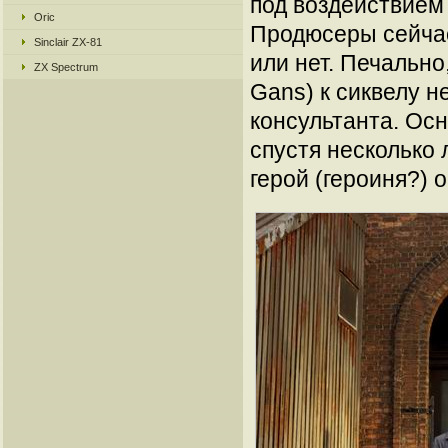
под воздействием
Oric
Продюсеры сейчас
Sinclair ZX-81
или нет. Печально
ZX Spectrum
Gans) к сиквелу н
консультанта. Ос
спустя несколько 
герой (героиня?) 