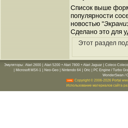
Список выше форм
популярности сосе
новостью "
Экраниз
Сделано это для у
Этот раздел по
Эмуляторы
:
Atari 2600
|
Atari 5200 + Atari 7800 + Atari Jaguar
|
Coleco Coleco
|
Microsoft MSX-1
|
Neo-Geo
|
Nintendo 64
|
Oric
|
PC Engine / Turbo Gr
WonderSwan / C
Copyright © 2006-2026 Portal www
Использование материалов сайта раз