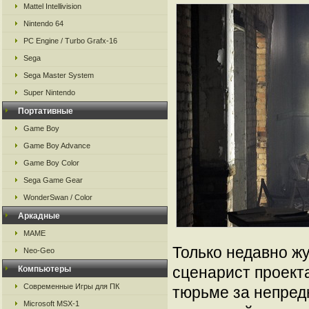
Mattel Intellivision
Nintendo 64
PC Engine / Turbo Grafx-16
Sega
Sega Master System
Super Nintendo
Портативные
Game Boy
Game Boy Advance
Game Boy Color
Sega Game Gear
WonderSwan / Color
Аркадные
MAME
Только недавно жу
Neo-Geo
сценарист проекта
Компьютеры
Современные Игры для ПК
тюрьме за непред
Microsoft MSX-1