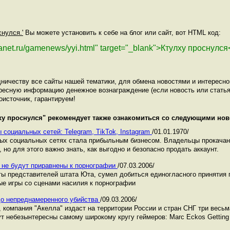
снулся.'
Вы можете установить к себе на блог или сайт, вот HTML код:
lanet.ru/gamenews/yyi.html" target="_blank">Ктулху проснулся
ничеству все сайты нашей тематики, для обмена новостями и интересн
ресную информацию денежное вознаграждение (если новость или статья
оисточник, гарантируем!
ху проснулся
" рекомендует также ознакомиться со следующими нов
 социальных сетей: Telegram, TikTok, Instagram
/01.01.1970/
ных социальных сетях стала прибыльным бизнесом. Владельцы прокача
 но для этого важно знать, как выгодно и безопасно продать аккаунт.
 не будут приравнены к порнографии
/07.03.2006/
ты представителей штата Юта, сумел добиться единогласного принятия 
е игры со сценами насилия к порнографии
 до непреднамеренного убийства
/09.03.2006/
, компания "Акелла" издаст на территории России и стран СНГ три весь
т небезынтересны самому широкому кругу геймеров: Marc Eckos Getting 