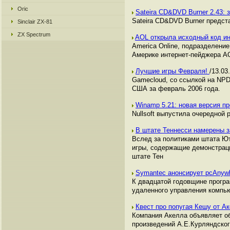
Oric
Sateira CD&DVD Burner 2.43:
Sateira CD&DVD Burner предст
Sinclair ZX-81
ZX Spectrum
AOL открыла исходный код и
America Online, подразделени
Америке интернет-пейджера AO
Лучшие игры Февраля!
/13.03
Gamecloud, со ссылкой на NPD
США за февраль 2006 года.
Winamp 5.21: новая версия п
Nullsoft выпустила очередной 
В штате Теннесси намерены з
Вслед за политиками штата Ют
игры, содержащие демонстраци
штате Тен
Symantec анонсирует pcAnyw
К двадцатой годовщине прогр
удаленного управления компь
Квест про попугая Кешу от 
Компания Акелла объявляет об 
произведений А.Е.Курляндског