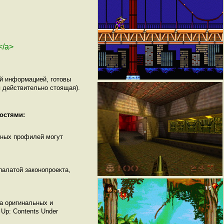
</a>
ой информацией, готовы
 действительно стоящая).
остями:
нных профилей могут
палатой законопроекта,
ма оригинальных и
Up: Contents Under