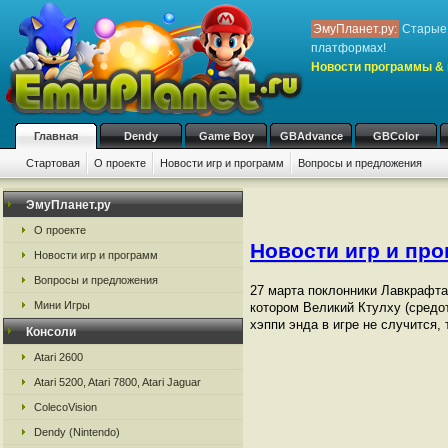
ЭмуПланет.ру:
Старые 
платформах!
Новости программы & 
Главная
Dendy
Game Boy
GBAdvance
GBColor
Стартовая
О проекте
Новости игр и программ
Вопросы и предложения
ЭмуПланет.ру
О проекте
Новости игр и пр
Новости игр и программ
Вопросы и предложения
27 марта поклонники Лавкрафта н
Мини Игры
котором Великий Ктулху (средо
хэппи энда в игре не случится,
Консоли
Atari 2600
Atari 5200, Atari 7800, Atari Jaguar
ColecoVision
Dendy (Nintendo)