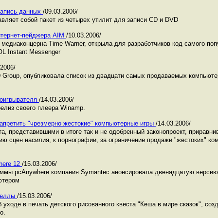
 запись данных
/09.03.2006/
авляет собой пакет из четырех утилит для записи CD и DVD
нтернет-пейджера AIM
/10.03.2006/
е медиаконцерна Time Warner, открыла для разработчиков код самого по
L Instant Messenger
.2006/
 Group, опубликовала список из двадцати самых продаваемых компьюте
роигрывателя
/14.03.2006/
релиз своего плеера Winamp.
апретить "чрезмерно жестокие" компьютерные игры
/14.03.2006/
а, представившими в итоге так и не одобренный законопроект, приравн
ю сцен насилия, к порнографии, за ограничение продажи "жестоких" ко
here 12
/15.03.2006/
аммы pcAnywhere компания Symantec анонсировала двенадцатую версию
ютером
Акеллы
/15.03.2006/
уходе в печать детского рисованного квеста "Кеша в мире сказок", соз
о.