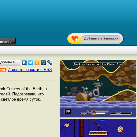
intendo
оделиться…
Игровые новости в RSS
k Corners of the Earth, в
телей. Подозреваю, что
 светлое время суток.