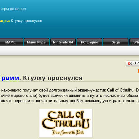
игры на новых
игры:
Ктулху проснулся
MAME
Мини Игры
Nintendo 64
PC Engine
Sega
SN
П
ограмм
. Ктулху проснулся
аконец-то получат свой долгожданный экшен-ужастик Call of Cthulhu: Dar
точие мирового зла) будет всячески шпынять и пугать несчастных обыва
 так что нервным и впечатлительным особам рекомендую играть только в