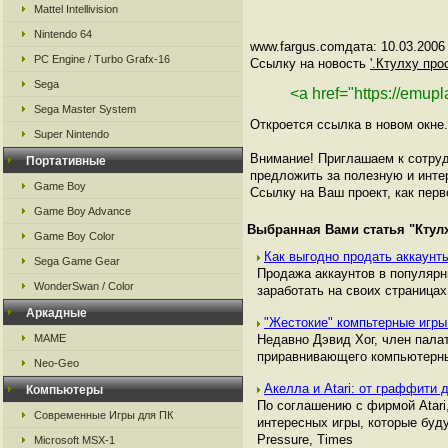
Mattel Intellivision
Nintendo 64
www.fargus.comдата: 10.03.2006
PC Engine / Turbo Grafx-16
Ссылку на новость
'.Ктулху про
Sega
<a href="https://emup
Sega Master System
Откроется ссылка в новом окне.
Super Nintendo
Внимание! Приглашаем к сотруд
Портативные
предложить за полезную и инте
Game Boy
Ссылку на Ваш проект, как перв
Game Boy Advance
Выбранная Вами статья "
Ктул
Game Boy Color
Как выгодно продать аккаунты
Sega Game Gear
Продажа аккаунтов в популяр
WonderSwan / Color
заработать на своих страницах,
Аркадные
"Жестокие" компьтерные игры
MAME
Недавно Дэвид Хог, член пала
приравнивающего компьютерны
Neo-Geo
Акелла и Atari: от граффити
Компьютеры
По соглашению с фирмой Atari
Современные Игры для ПК
интересных игры, которые буду
Pressure, Times
Microsoft MSX-1