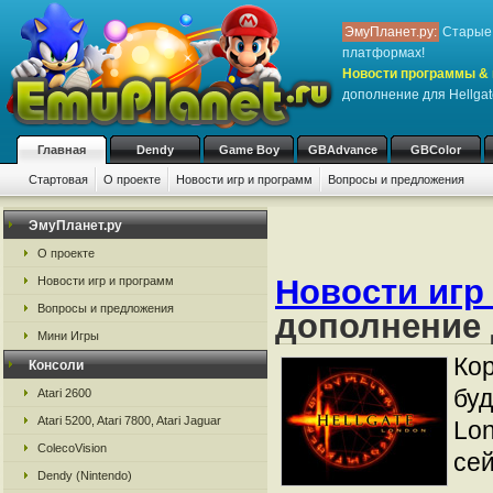
ЭмуПланет.ру:
Старые 
платформах!
Новости программы & 
дополнение для Hellga
Главная
Dendy
Game Boy
GBAdvance
GBColor
Стартовая
О проекте
Новости игр и программ
Вопросы и предложения
ЭмуПланет.ру
О проекте
Новости игр
Новости игр и программ
Вопросы и предложения
дополнение 
Мини Игры
Кор
Консоли
буд
Atari 2600
Atari 5200, Atari 7800, Atari Jaguar
Lon
ColecoVision
сей
Dendy (Nintendo)