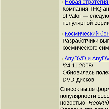
Новая стратегия 
Компания THQ ано
of Valor — следу
популярной серии
Космический бенч
Разработчики вы
космического симу
AnyDVD и AnyDVD
/24.11.2008/
Обновилась поле
DVD-дисков.
Список выше форм
популярности сосе
новостью "
Неожида