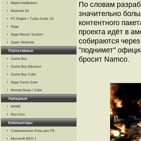
По словам разраб
Mattel Intellivision
Nintendo 64
значительно боль
PC Engine / Turbo Grafx-16
контентного пакет
Sega
проекта идёт в ам
Sega Master System
собираются через 
Super Nintendo
"поднимет" официа
Портативные
бросит Namco.
Game Boy
Game Boy Advance
Game Boy Color
Sega Game Gear
WonderSwan / Color
Аркадные
MAME
Neo-Geo
Компьютеры
Современные Игры для ПК
Microsoft MSX-1