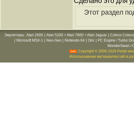
Сделано это для у
Этот раздел по
Эмуляторы
:
Atari 2600
|
Atari 5200 + Atari 7800 + Atari Jaguar
|
Coleco Coleco
|
Microsoft MSX-1
|
Neo-Geo
|
Nintendo 64
|
Oric
|
PC Engine / Turbo Gr
WonderSwan / C
Copyright © 2006-2026 Portal www
Использование материалов сайта раз