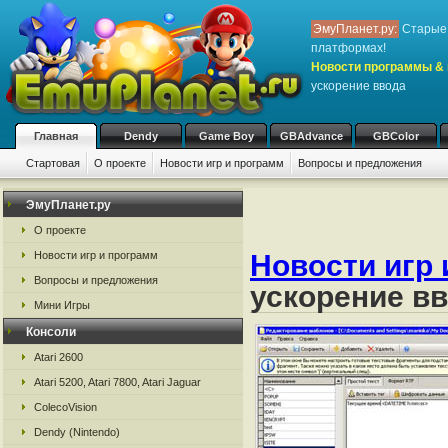
ЭмуПланет.ру:
Старые 
платформах!
Новости программы & 
ускорение ввода
Главная
Dendy
Game Boy
GBAdvance
GBColor
Стартовая
О проекте
Новости игр и программ
Вопросы и предложения
ЭмуПланет.ру
О проекте
Новости игр и программ
Новости игр 
Вопросы и предложения
ускорение в
Мини Игры
Консоли
Atari 2600
Atari 5200, Atari 7800, Atari Jaguar
ColecoVision
Dendy (Nintendo)