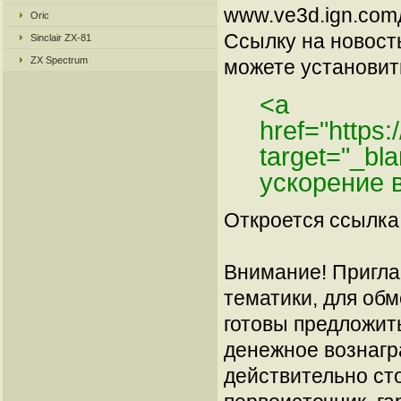
www.ve3d.ign.comд
Oric
Ссылку на новос
Sinclair ZX-81
ZX Spectrum
можете установить
<a
href="https
target="_bl
ускорение 
Откроется ссылка 
Внимание! Пригла
тематики, для об
готовы предложит
денежное вознагр
действительно сто