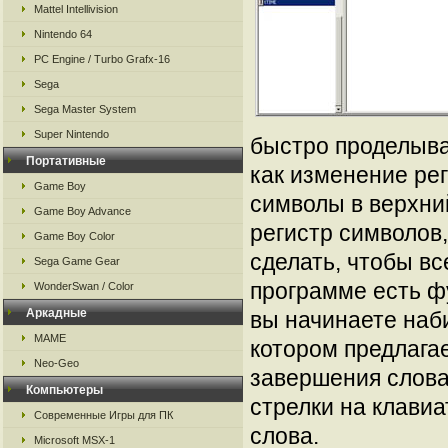
Mattel Intellivision
Nintendo 64
PC Engine / Turbo Grafx-16
Sega
Sega Master System
Super Nintendo
быстро проделыва
Портативные
как изменение ре
Game Boy
символы в верхни
Game Boy Advance
регистр символов,
Game Boy Color
сделать, чтобы вс
Sega Game Gear
программе есть фу
WonderSwan / Color
Аркадные
вы начинаете наб
MAME
котором предлага
Neo-Geo
завершения слова
Компьютеры
стрелки на клавиа
Современные Игры для ПК
слова.
Microsoft MSX-1