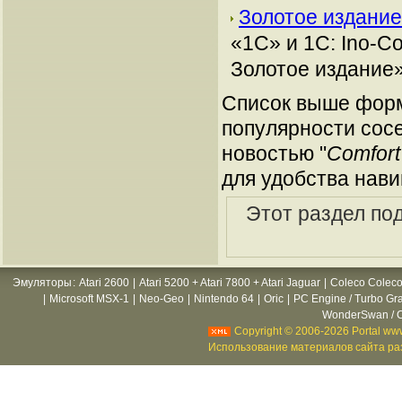
Золотое издание
«1С» и 1С: Ino-C
Золотое издание»
Список выше форм
популярности сосе
новостью "
Comfort
для удобства нави
Этот раздел по
Эмуляторы
:
Atari 2600
|
Atari 5200 + Atari 7800 + Atari Jaguar
|
Coleco Coleco
|
Microsoft MSX-1
|
Neo-Geo
|
Nintendo 64
|
Oric
|
PC Engine / Turbo Gr
WonderSwan / C
Copyright © 2006-2026 Portal www
Использование материалов сайта раз