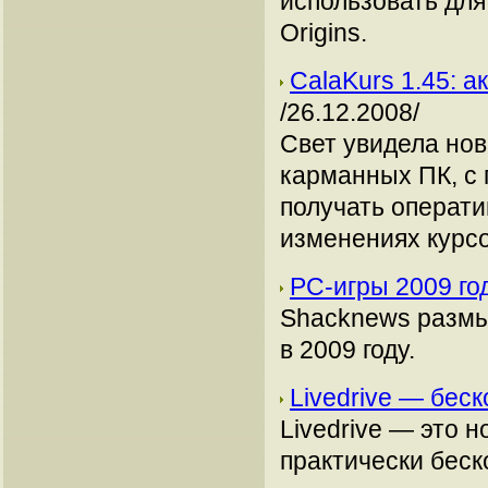
использовать для
Origins.
CalaKurs 1.45: 
/26.12.2008/
Свет увидела нов
карманных ПК, с
получать операт
изменениях курс
РС-игры 2009 го
Shacknews размыш
в 2009 году.
Livedrive — бес
Livedrive — это 
практически беск