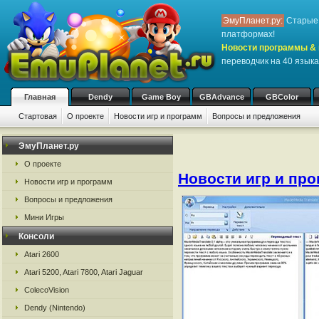
ЭмуПланет.ру:
Старые 
платформах!
Новости программы & 
переводчик на 40 языка
Главная
Dendy
Game Boy
GBAdvance
GBColor
Стартовая
О проекте
Новости игр и программ
Вопросы и предложения
ЭмуПланет.ру
О проекте
Новости игр и пр
Новости игр и программ
Вопросы и предложения
Мини Игры
Консоли
Atari 2600
Atari 5200, Atari 7800, Atari Jaguar
ColecoVision
Dendy (Nintendo)