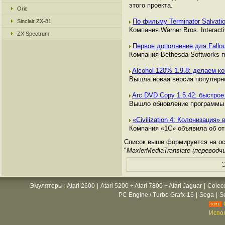
этого проекта.
Oric
По фильму Terminator Salvat
Sinclair ZX-81
Компания Warner Bros. Interact
ZX Spectrum
Первое дополнение для Fallo
Компания Bethesda Softworks п
Alcohol 120% 1.9.8: делаем к
Вышла новая версия популярн
Arc DVD Copy 1.5.42: быстр
Вышло обновление программы 
«Civilization 4: Колонизация»
Компания «1С» объявила об отпр
Список выше формируется на ос
"
MaxlerMediaTranslate (переводч
Э
Эмуляторы
:
Atari 2600
|
Atari 5200 + Atari 7800 + Atari Jaguar
|
Colec
PC Engine / Turbo Grafx-16
|
Sega
|
S
Испол