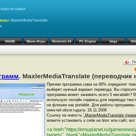
игры на новых
игры:
MaxlerMediaTranslate
х
MAME
Мини Игры
Nintendo 64
PC Engine
Sega
SN
П
ограмм
. MaxlerMediaTranslate (переводчик 
Причем программа сама на 90% определит тема
выберет нужный вариант перевода. Вы спросите
программа может занимать всего 5 мегабайт? 
использует онлайн сервисы для перевода текс
на флешке как portable. Для работы программы
www.net-obzor.ruдата: 26.11.2008
Ссылку на новость
'.MaxlerMediaTranslate (пере
можете установить к себе на блог или сайт, во
<a href="https://emuplanet.ru/gamenews/y
target="_blank">MaxlerMediaTranslate 