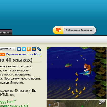
intendo
оделиться…
Игровые новости в RSS
на 40 языках)
тику вашего текста и
, как такая мощная
Всё просто программа
та. Программу можно носить
 нужен Интернет.
водчик на 40 языках).'
Вы
т HTML код:
yyy.html"
переводчик на 40