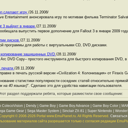
ion сделают игру
/26.11.2008/
ive Entertainment анонсировала игру по мотивам фильма Terminator Salvat
ut 3 выйдет в январе
/27.11.2008/
ообещала выпустить первое дополнение для Fallout 3 в январе 2009 год
опии дисков
/27.11.2008/
ой программы для работы с виртуальными CD, DVD дисками.
ое копирование защищенных DVD
/28.11.2008/
Arc DVD Copy– простого инструмента для быстрого копирования DVD, в
 в печати
/28.11.2008/
авке в печать русской версии «Civilization 4: Колонизация» от Firaxis 
нование статистики популярности соседних статей относительно прямой
ик на 40 языках)
". Сделано это для удобства навигации пользователя.
тот раздел поддержали ребята, которые разместили свое сообщение:
o ColecoVision
|
Dendy
|
Game Boy
|
Game Boy Advance
|
Game Boy Color
|
MA
ega Game Gear
|
Sega Master System
|
Sinclair ZX-81
|
Super Nintendo
|
WonderS
Copyright © 2006-2026 Portal www.EmuPlanet.ru. All Rights Reserved.
Связаться 
ьзование материалов сайта разрешается только с согласия редакции EmuPla