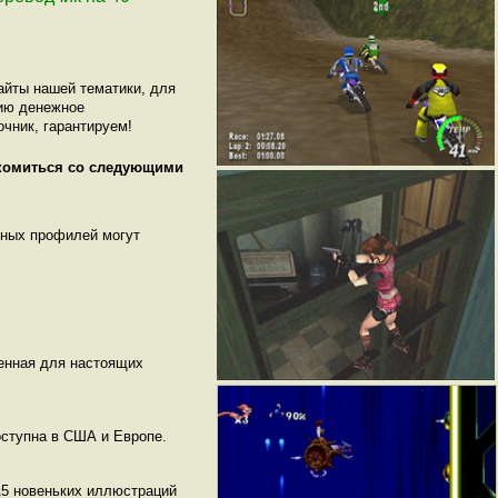
айты нашей тематики, для
цию денежное
очник, гарантируем!
акомиться со следующими
нных профилей могут
енная для настоящих
доступна в США и Европе.
 15 новеньких иллюстраций