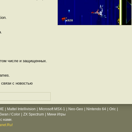
ion.
а.
 том числе и защищенных.
Games.
 связи с новостью
ME
|
Mattel Intellivision
|
Microsoft MSX-1
|
Neo-Geo
|
Nintendo 64
|
Oric
|
wan / Color
|
ZX Spectrum
|
Мини Игры
с нами.
net.Ru!