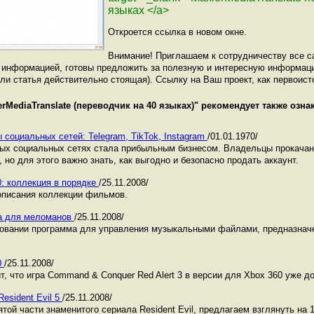
языках </a>
Откроется ссылка в новом окне.
Внимание! Приглашаем к сотрудничеству все с
й информацией, готовы предложить за полезную и интересную информа
ли статья действительно стоящая). Ссылку на Ваш проект, как первоист
erMediaTranslate (переводчик на 40 языках)
" рекомендует также озн
 социальных сетей: Telegram, TikTok, Instagram
/01.01.1970/
ных социальных сетях стала прибыльным бизнесом. Владельцы прокача
 но для этого важно знать, как выгодно и безопасно продать аккаунт.
0: коллекция в порядке
/25.11.2008/
описания коллекции фильмов.
ма для меломанов
/25.11.2008/
зовании программа для управления музыкальными файлами, предназнач
0
/25.11.2008/
рит, что игра Command & Conquer Red Alert 3 в версии для Xbox 360 уже 
esident Evil 5
/25.11.2008/
той части знаменитого сериала Resident Evil, предлагаем взглянуть на