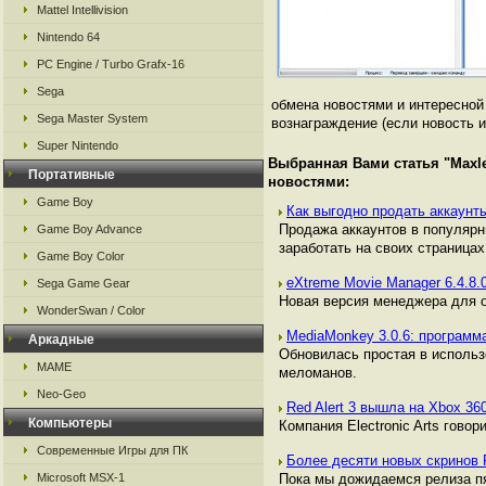
Mattel Intellivision
Nintendo 64
PC Engine / Turbo Grafx-16
Sega
обмена новостями и интересно
Sega Master System
вознаграждение (если новость и
Super Nintendo
Выбранная Вами статья "
Maxl
Портативные
новостями:
Game Boy
Как выгодно продать аккаунты
Продажа аккаунтов в популяр
Game Boy Advance
заработать на своих страницах,
Game Boy Color
eXtreme Movie Manager 6.4.8.
Sega Game Gear
Новая версия менеджера для 
WonderSwan / Color
MediaMonkey 3.0.6: програм
Аркадные
Обновилась простая в исполь
MAME
меломанов.
Neo-Geo
Red Alert 3 вышла на Xbox 36
Компьютеры
Компания Electronic Arts гово
Современные Игры для ПК
Более десяти новых скринов R
Microsoft MSX-1
Пока мы дожидаемся релиза пя