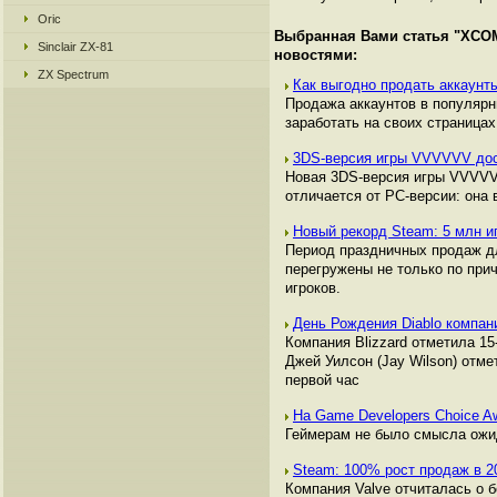
Oric
Выбранная Вами статья "
XCOM
Sinclair ZX-81
новостями:
ZX Spectrum
Как выгодно продать аккаунты
Продажа аккаунтов в популяр
заработать на своих страницах,
3DS-версия игры VVVVVV дос
Новая 3DS-версия игры VVVVVV
отличается от РС-версии: она 
Новый рекорд Steam: 5 млн 
Период праздничных продаж д
перегружены не только по прич
игроков.
День Рождения Diablo компа
Компания Blizzard отметила 1
Джей Уилсон (Jay Wilson) отме
первой час
На Game Developers Choice A
Геймерам не было смысла ожид
Steam: 100% рост продаж в 2
Компания Valve отчиталась о б