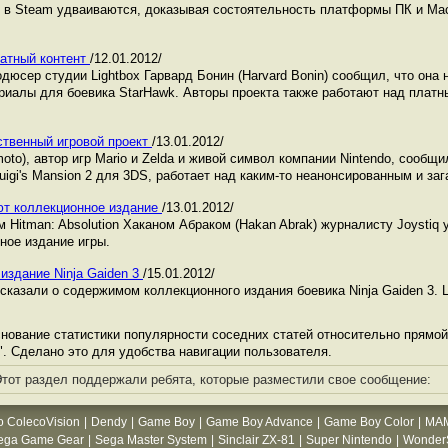
р в Steam удваиваются, доказывая состоятельность платформы ПК и Ma
латный контент
/12.01.2012/
дюсер студии Lightbox Гарвард Бонин (Harvard Bonin) сообщил, что она
иалы для боевика StarHawk. Авторы проекта также работают над платн
ственный игровой проект
/13.01.2012/
oto), автор игр Mario и Zelda и живой символ компании Nintendo, сообщил
 Luigi's Mansion 2 для 3DS, работает над каким-то неанонсированным и за
ают коллекционное издание
/13.01.2012/
Hitman: Absolution Хаканом Абраком (Hakan Abrak) журналисту Joystiq 
ное издание игры.
издание Ninja Gaiden 3
/15.01.2012/
сказали о содержимом коллекционного издания боевика Ninja Gaiden 3. 
ование статистики популярности соседних статей относительно прямой 
". Сделано это для удобства навигации пользователя.
тот раздел поддержали ребята, которые разместили свое сообщение:
o ColecoVision
|
Dendy
|
Game Boy
|
Game Boy Advance
|
Game Boy Color
|
MA
ega Game Gear
|
Sega Master System
|
Sinclair ZX-81
|
Super Nintendo
|
WonderS