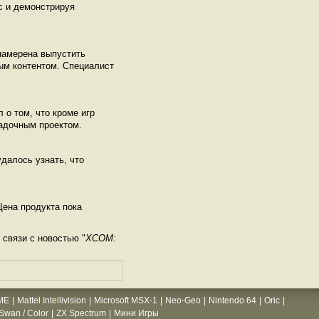
c и демонстрируя
 намерена выпустить
ым контентом. Специалист
 о том, что кроме игр
гадочным проектом.
удалось узнать, что
Цена продукта пока
связи с новостью "
XCOM:
ME
|
Mattel Intellivision
|
Microsoft MSX-1
|
Neo-Geo
|
Nintendo 64
|
Oric
|
wan / Color
|
ZX Spectrum
|
Мини Игры