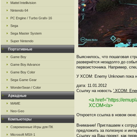
Mattel Intellivision
Nintendo 64
PC Engine / Turbo Grafx-16
Sega
Sega Master System
Super Nintendo
Портативные
Выяснилось, что пошаговая стр
Game Boy
развернётся незадолго до собы
Game Boy Advance
первоисточника. Например, спе
Game Boy Color
У XCOM: Enemy Unknown пока н
Sega Game Gear
дата: 11.01.2012
WonderSwan / Color
Ссылку на новость
'.XCOM: Ene
Аркадные
<a href="https://emu
MAME
XCOM</a>
Neo-Geo
Откроется ссылка в новом окне.
Компьютеры
Внимание! Приглашаем к сотруд
Современные Игры для ПК
предложить за полезную и инте
Microsoft MSX-1
Ссылку на Ваш проект, как перв