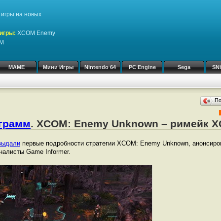
игры на новых
игры:
XCOM Enemy
OM
MAME
Мини Игры
Nintendo 64
PC Engine
Sega
SN
П
ограмм
. XCOM: Enemy Unknown – римейк 
выдали
первые подробности стратегии XCOM: Enemy Unknown, анонсиро
алисты Game Informer.