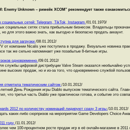
: Enemy Unknown – римейк XCOM
" рекомендует также ознакомить
 социальных сетей: Telegram, TikTok, Instagram
/01.01.1970/
ных социальных сетях стала прибыльным бизнесом. Владельцы прокача
 но для этого важно знать, как выгодно и безопасно продать аккаунт.
тупна для загрузки
/08.01.2012/
 от компании Nicalis уже поступила в продажу. Визуально новинка прак
все так же сильно напоминает уже позабытые 8-битные игры.
игроков одновременно
/09.01.2012/
ля службы цифровой дистрибуции Valve Steam оказался необычайно ус
ине высоких продаж, но и из-за того, что одновременно службой пользо
ния отметила тематическим сайтом
/10.01.2012/
5-летний День Рождения игры Diablo выпуском тематического сайта. Гла
тил, что третья часть Diablo уже практически готова, и событие это совп
wards 2012 по количеству номинаций лидируют сразу 3 игры
/10.01.2012/
ать каких-либо сюрпризов на мероприятии Game Developers Choice Awar
011 году
/11.01.2012/
олее чем 100-процентном росте продаж игр в её онлайн-магазине в 2011 