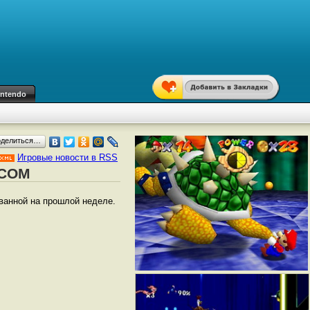
intendo
оделиться…
Игровые новости в RSS
XCOM
ванной на прошлой неделе.