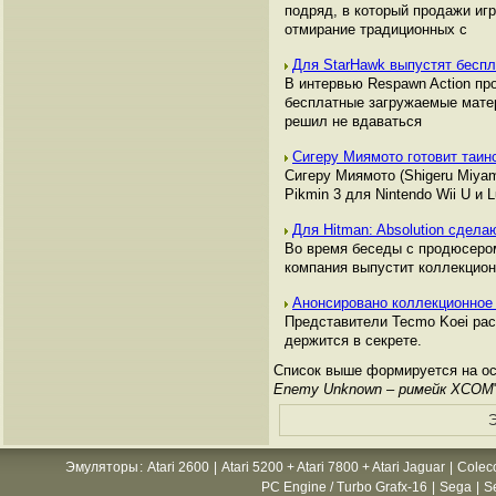
подряд, в который продажи иг
отмирание традиционных с
Для StarHawk выпустят бесп
В интервью Respawn Action про
бесплатные загружаемые матер
решил не вдаваться
Сигеру Миямото готовит таин
Сигеру Миямото (Shigeru Miyam
Pikmin 3 для Nintendo Wii U и
Для Hitman: Absolution сдел
Во время беседы с продюсером 
компания выпустит коллекцион
Анонсировано коллекционное 
Представители Tecmo Koei рас
держится в секрете.
Список выше формируется на осн
Enemy Unknown – римейк XCOM
Э
Эмуляторы
:
Atari 2600
|
Atari 5200 + Atari 7800 + Atari Jaguar
|
Colec
PC Engine / Turbo Grafx-16
|
Sega
|
S