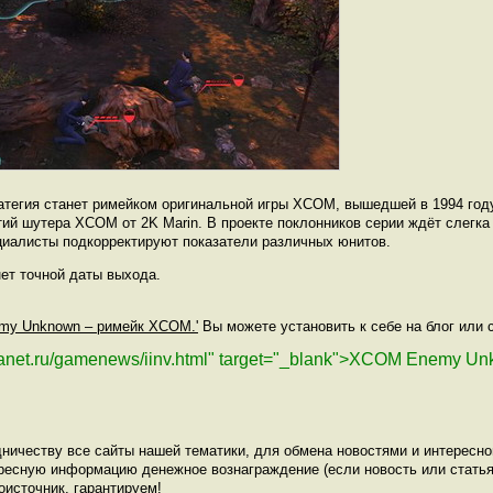
атегия станет римейком оригинальной игры XCOM, вышедшей в 1994 году
тий шутера XCOM от 2K Marin. В проекте поклонников серии ждёт слегка
циалисты подкорректируют показатели различных юнитов.
ет точной даты выхода.
my Unknown – римейк XCOM.'
Вы можете установить к себе на блог или с
planet.ru/gamenews/iinv.html" target="_blank">XCOM Enemy U
ничеству все сайты нашей тематики, для обмена новостями и интересн
ресную информацию денежное вознаграждение (если новость или статья
оисточник, гарантируем!