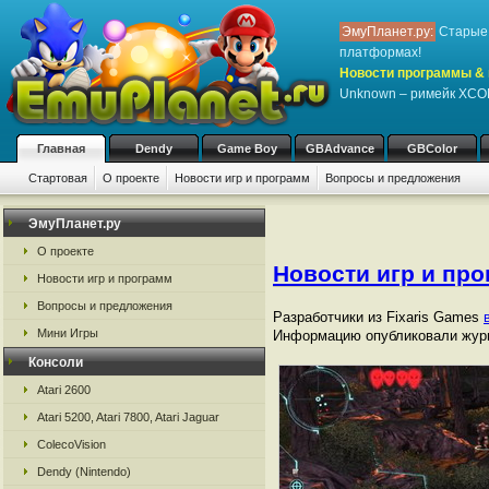
ЭмуПланет.ру:
Старые 
платформах!
Новости программы & 
Unknown – римейк XC
Главная
Dendy
Game Boy
GBAdvance
GBColor
Стартовая
О проекте
Новости игр и программ
Вопросы и предложения
ЭмуПланет.ру
О проекте
Новости игр и пр
Новости игр и программ
Вопросы и предложения
Разработчики из Fixaris Games
Мини Игры
Информацию опубликовали журн
Консоли
Atari 2600
Atari 5200, Atari 7800, Atari Jaguar
ColecoVision
Dendy (Nintendo)