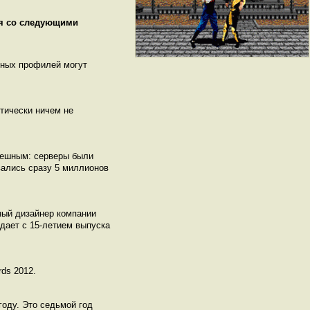
ся со следующими
нных профилей могут
тически ничем не
пешным: серверы были
вались сразу 5 миллионов
вный дизайнер компании
адает с 15-летием выпуска
ds 2012.
году. Это седьмой год