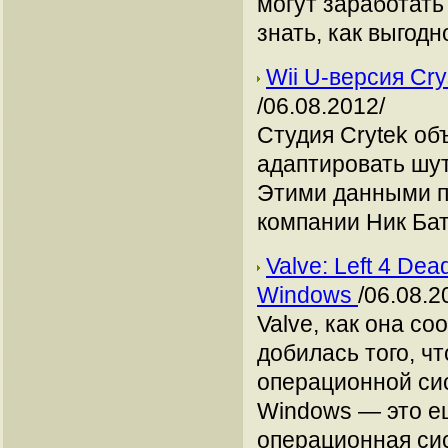
могут заработать
знать, как выгодн
Wii U-версия Cry
/06.08.2012/
Студия Crytek об
адаптировать шуте
Этими данными п
компании Ник Бат
Valve: Left 4 De
Windows
/06.08.2
Valve, как она с
добилась того, чт
операционной сис
Windows — это ещ
операционная си