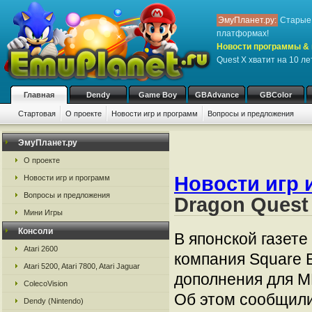
ЭмуПланет.ру:
Старые 
платформах!
Новости программы & 
Quest X хватит на 10 ле
Главная
Dendy
Game Boy
GBAdvance
GBColor
Стартовая
О проекте
Новости игр и программ
Вопросы и предложения
ЭмуПланет.ру
О проекте
Новости игр 
Новости игр и программ
Вопросы и предложения
Dragon Quest 
Мини Игры
Консоли
В японской газете
Atari 2600
компания Square 
Atari 5200, Atari 7800, Atari Jaguar
дополнения для M
ColecoVision
Об этом сообщили
Dendy (Nintendo)