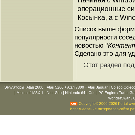
Начиная с Windows
операционные си
Косынка, а с Win
Список выше форми
популярности сосед
новостью "
Контент
Сделано это для уд
Этот раздел под
Эмуляторы
:
Atari 2600
|
Atari 5200 + Atari 7800 + Atari Jaguar
|
Coleco Coleco
|
Microsoft MSX-1
|
Neo-Geo
|
Nintendo 64
|
Oric
|
PC Engine / Turbo Gr
WonderSwan / C
Copyright © 2006-2026 Portal www
Использование материалов сайта раз