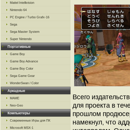
Mattel Intellivision
Nintendo 64
PC Engine / Turbo Grafx-16
Sega
Sega Master System
Super Nintendo
Портативные
Game Boy
Game Boy Advance
Game Boy Color
Sega Game Gear
WonderSwan / Color
Аркадные
Всего издательст
MAME
для проекта в теч
Neo-Geo
прошлом продюсер
Компьютеры
намекнул, что ад
Современные Игры для ПК
Microsoft MSX-1