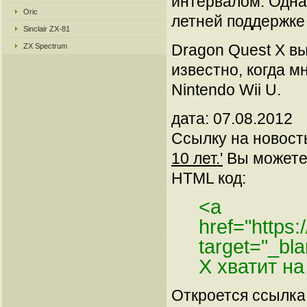
интервалом. Однак
Oric
летней поддержке
Sinclair ZX-81
Dragon Quest X вы
ZX Spectrum
известно, когда м
Nintendo Wii U.
дата: 07.08.2012
Ссылку на новос
10 лет.'
Вы можете 
HTML код:
<a
href="https:
target="_bl
X хватит на
Откроется ссылка 