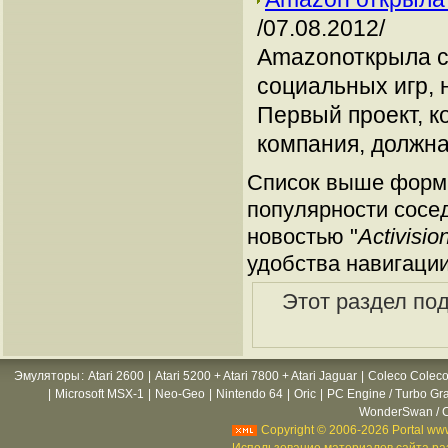
/07.08.2012/
Amazonоткрыла с
социальных игр,
Первый проект, к
компания, должна 
Список выше форми
популярности сосед
новостью "
Activisi
удобства навигации
Этот раздел по
Эмуляторы
:
Atari 2600
|
Atari 5200 + Atari 7800 + Atari Jaguar
|
Coleco Coleco
|
Microsoft MSX-1
|
Neo-Geo
|
Nintendo 64
|
Oric
|
PC Engine / Turbo Gr
WonderSwan / C
Copyright © 2006-2026 Portal www