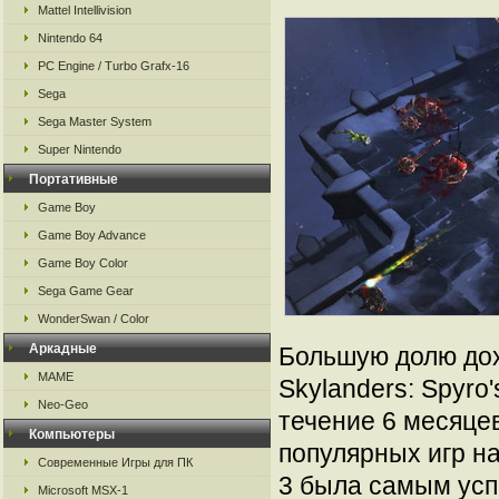
Mattel Intellivision
Nintendo 64
PC Engine / Turbo Grafx-16
Sega
Sega Master System
Super Nintendo
Портативные
Game Boy
Game Boy Advance
Game Boy Color
Sega Game Gear
WonderSwan / Color
Аркадные
Большую долю дох
MAME
Skylanders: Spyro'
Neo-Geo
течение 6 месяце
Компьютеры
популярных игр на
Современные Игры для ПК
3 была самым усп
Microsoft MSX-1