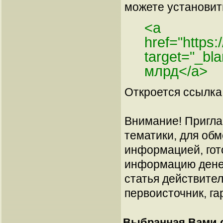
можете установить
<a
href="https:
target="_bl
млрд</a>
Откроется ссылка 
Внимание! Пригла
тематики, для об
информацией, гот
информацию денеж
статья действител
первоисточник, га
Выбранная Вами с