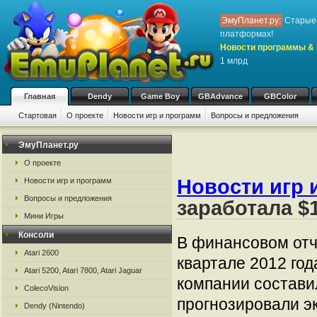
ЭмуПланет.ру:
Старые 
платформах!
Новости программы & 
1 млрд
Главная
Dendy
Game Boy
GBAdvance
GBColor
Стартовая
О проекте
Новости игр и программ
Вопросы и предложения
ЭмуПланет.ру
О проекте
Новости игр 
Новости игр и программ
Вопросы и предложения
заработала $
Мини Игры
Консоли
В финансовом отчё
Atari 2600
квартале 2012 го
Atari 5200, Atari 7800, Atari Jaguar
компании состави
ColecoVision
прогнозировали эк
Dendy (Nintendo)