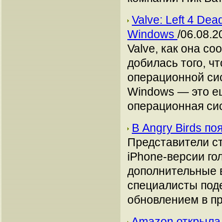
Valve: Left 4 De
Windows
/06.08.2
Valve, как она с
добилась того, чт
операционной сис
Windows — это ещ
операционная си
В Angry Birds п
Представители ст
iPhone-версии го
дополнительные 
специалисты поде
обновлением в пр
Amazon открыла 