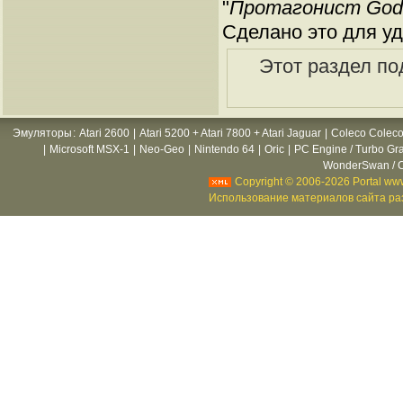
"
Протагонист God 
Сделано это для уд
Этот раздел по
Эмуляторы
:
Atari 2600
|
Atari 5200 + Atari 7800 + Atari Jaguar
|
Coleco Coleco
|
Microsoft MSX-1
|
Neo-Geo
|
Nintendo 64
|
Oric
|
PC Engine / Turbo Gr
WonderSwan / C
Copyright © 2006-2026 Portal www
Использование материалов сайта раз