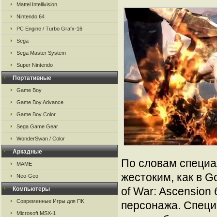
Mattel Intellivision
Nintendo 64
PC Engine / Turbo Grafx-16
Sega
Sega Master System
Super Nintendo
Портативные
Game Boy
Game Boy Advance
Game Boy Color
Sega Game Gear
WonderSwan / Color
Аркадные
По словам специал
MAME
жестоким, как в G
Neo-Geo
of War: Ascension
Компьютеры
Современные Игры для ПК
персонажа. Специа
Microsoft MSX-1