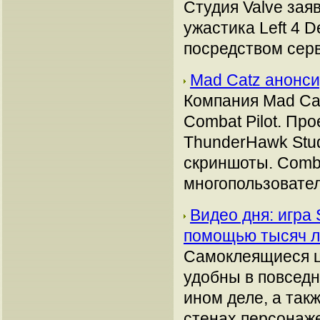
Студия Valve зая
ужастика Left 4 
посредством сер
Mad Catz анонс
Компания Mad Ca
Combat Pilot. Пр
ThunderHawk Stud
скриншоты. Comba
многопользовател
Видео дня: игра
помощью тысяч л
Самоклеящиеся ц
удобны в повседн
ином деле, а так
стенах персонаже