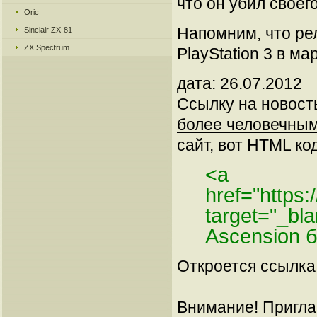
что он убил своег
Oric
Напомним, что рел
Sinclair ZX-81
ZX Spectrum
PlayStation 3 в ма
дата: 26.07.2012
Ссылку на новос
более человечным
сайт, вот HTML код
<a
href="https:
target="_bl
Ascension 
Откроется ссылка 
Внимание! Пригла