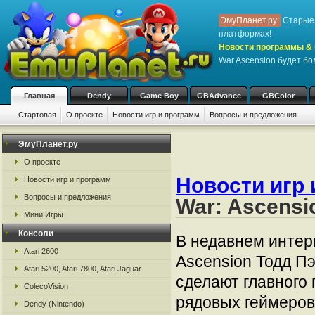
ЭмуПланет.ру:
Старые 
платформах!
Новости программы & 
War Ascension будет б
Главная
Dendy
Game Boy
GBAdvance
GBColor
Стартовая
О проекте
Новости игр и программ
Вопросы и предложения
ЭмуПланет.ру
О проекте
Новости игр 
Новости игр и программ
Вопросы и предложения
War: Ascens
Мини Игры
Консоли
В недавнем интер
Atari 2600
Ascension Тодд Пэ
Atari 5200, Atari 7800, Atari Jaguar
сделают главного
ColecoVision
рядовых геймеров
Dendy (Nintendo)