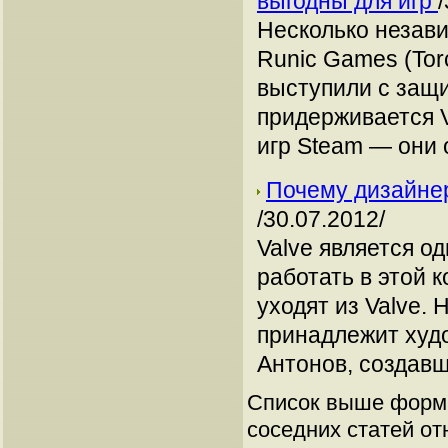
выгодны для игр
Несколько незави
Runic Games (Torc
выступили с защи
придерживается 
игр Steam — они 
Почему дизайнер 
/30.07.2012/
Valve является о
работать в этой 
уходят из Valve.
принадлежит худо
Антонов, создав
Список выше форми
соседних статей от