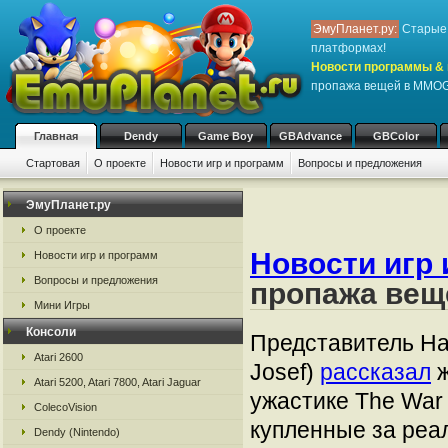
ЭмуПланет.ру:
Старые 
платформах!
Новости программы & 
пропажа вещей в MMOG
Главная
Dendy
Game Boy
GBAdvance
GBColor
Стартовая
О проекте
Новости игр и программ
Вопросы и предложения
ЭмуПланет.ру
О проекте
Новости игр 
Новости игр и программ
Вопросы и предложения
пропажа вещ
Мини Игры
Консоли
Представитель Ham
Atari 2600
Josef)
рассказал
ж
Atari 5200, Atari 7800, Atari Jaguar
ужастике The War 
ColecoVision
купленные за реа
Dendy (Nintendo)