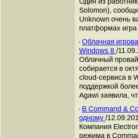
Один из работник
Solomon), сообщ
Unknown очень ва
платформах игра
Облачная игрова
Windows 8
/11.09
Облачный провайд
собирается в окт
cloud-сервиса в 
поддержкой более
Agawi заявила, ч
В Command & Con
одному
/12.09.20
Компания Electro
режима в Command