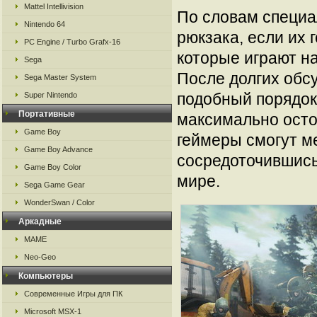
Mattel Intellivision
По словам специа
Nintendo 64
рюкзака, если их 
PC Engine / Turbo Grafx-16
которые играют н
Sega
После долгих обс
Sega Master System
подобный порядок
Super Nintendo
Портативные
максимально остор
Game Boy
геймеры смогут м
Game Boy Advance
сосредоточившись
Game Boy Color
мире.
Sega Game Gear
WonderSwan / Color
Аркадные
MAME
Neo-Geo
Компьютеры
Современные Игры для ПК
Microsoft MSX-1