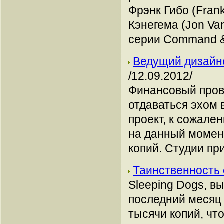
Фрэнк Гибо (Fran
Кэнегема (Jon Va
серии Command &
Ведущий дизайне
/12.09.2012/
Финансовый прова
отдаваться эхом
проект, к сожале
на данный момен
копий. Студии пр
Таинственность 
Sleeping Dogs, в
последний месяц 
тысячи копий, чт