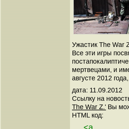
Ужастик The War Z
Все эти игры пос
постапокалиптич
мертвецами, и им
августе 2012 года
дата: 11.09.2012
Ссылку на новос
The War Z.'
Вы може
HTML код:
<a