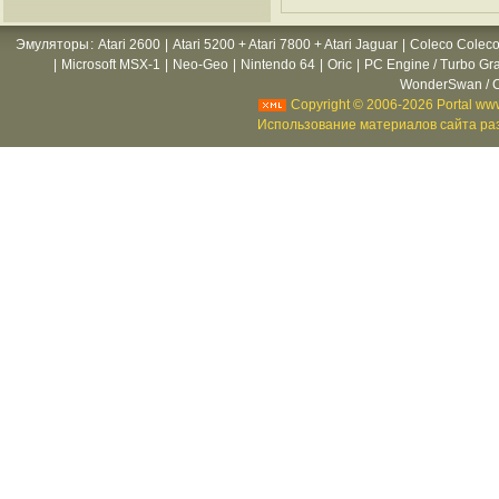
Эмуляторы
:
Atari 2600
|
Atari 5200 + Atari 7800 + Atari Jaguar
|
Coleco Coleco
|
Microsoft MSX-1
|
Neo-Geo
|
Nintendo 64
|
Oric
|
PC Engine / Turbo Gr
WonderSwan / C
Copyright © 2006-2026 Portal www
Использование материалов сайта раз