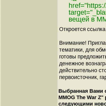
href="https:
target="_bl
вещей в M
Откроется ссылка 
Внимание! Пригла
тематики, для об
готовы предложит
денежное вознагр
действительно сто
первоисточник, га
Выбранная Вами с
MMOG The War Z
"
следующими ново