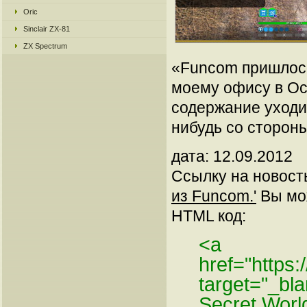
Oric
Sinclair ZX-81
ZX Spectrum
«Funcom пришлось
моему офису в Осл
содержание уходит
нибудь со стороны
дата: 12.09.2012
Ссылку на новос
из Funcom.'
Вы мож
HTML код:
<a
href="https
target="_b
Secret Worl