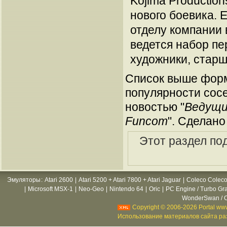
Kojima Productio
нового боевика. 
отделу компании 
ведется набор пе
художники, стар
Список выше форм
популярности сосе
новостью "
Ведущий
Funcom
". Сделано
Этот раздел по
Эмуляторы
:
Atari 2600
|
Atari 5200 + Atari 7800 + Atari Jaguar
|
Coleco Coleco
|
Microsoft MSX-1
|
Neo-Geo
|
Nintendo 64
|
Oric
|
PC Engine / Turbo Gr
WonderSwan / C
Copyright © 2006-2026 Portal www
Использование материалов сайта раз