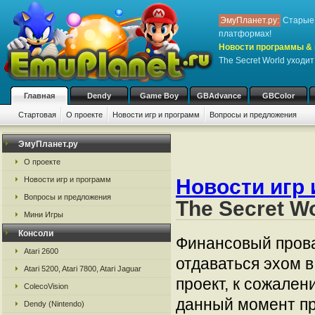
ЭмуПланет.ру:
Старые 
платформах!
Новости программы & 
The Secret World уходи
Главная
Dendy
Game Boy
GBAdvance
GBColor
Стартовая
О проекте
Новости игр и программ
Вопросы и предложения
ЭмуПланет.ру
О проекте
Новости игр и программ
Новости игр 
Вопросы и предложения
The Secret W
Мини Игры
Консоли
Финансовый прова
Atari 2600
отдаваться эхом 
Atari 5200, Atari 7800, Atari Jaguar
проект, к сожален
ColecoVision
данный момент пр
Dendy (Nintendo)