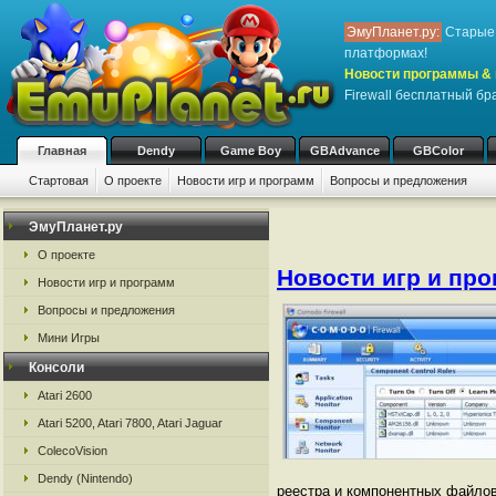
ЭмуПланет.ру:
Старые 
платформах!
Новости программы & 
Firewall бесплатный б
Главная
Dendy
Game Boy
GBAdvance
GBColor
Стартовая
О проекте
Новости игр и программ
Вопросы и предложения
ЭмуПланет.ру
О проекте
Новости игр и пр
Новости игр и программ
Вопросы и предложения
Мини Игры
Консоли
Atari 2600
Atari 5200, Atari 7800, Atari Jaguar
ColecoVision
Dendy (Nintendo)
реестра и компонентных файлов