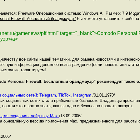
.
няется: Freeware Операционная система: Windows All Размер: 7,9 Mбдат
sonal Firewall: бесплатный брандмауэр.'
Вы можете установить к себе на 
lanet.ru/gamenews/pff.html" target="_blank">Comodo Personal 
уэр</a>
ничеству все сайты нашей тематики, для обмена новостями и интересн
ресную информацию денежное вознаграждение (если новость или статья
оисточник, гарантируем!
do Personal Firewall: бесплатный брандмауэр
" рекомендует также 
 социальных сетей: Telegram, TikTok, Instagram
/01.01.1970/
ных социальных сетях стала прибыльным бизнесом. Владельцы прокача
 но для этого важно знать, как выгодно и безопасно продать аккаунт.
у для создания слайд-шоу Max
/13.09.2006/
ла обновлённую версию приложения Max, предназначенного для работы
.2006/