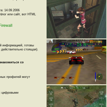
а: 14.09.2006
блог или сайт, вот HTML
Firewall
ой информацией, готовы
 действительно стоящая).
ознакомиться со
нных профилей могут
 с цифровыми