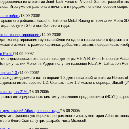
идеоролика из стратегии Joint Task Force от Vivendi Games, разрабаты
vidia. Игра уже отправлена в печать и в продаже появится совсем скоро.
g в октябре
/13.09.2006/
аркадного рэйсинга Earache: Extreme Metal Racing от компании Metro 3D
 игра поступит 27-го октября этого года.
кетное конвертирование
/14.09.2006/
для конвертирования группы файлов из одного графического формата в 
 можете изменять размер картинки, добавлять штамп, поворачивать изоб
on Point
/14.09.2006/
ила демоверсию экспаншн-пака для игры F.E.A.R. (First Encounter Assau
e при участии Monolith. Аддон получил название F.E.A.R. Extraction Poin
Версия 1.3
/14.09.2006/
 выход ожидаемого патча версии 1.3 для пошаговой стратегии Heroes of 
а должна иметь версию 1.2. Скачать патч 1.3 можно с сервера Ubisoft (3
с за год на 21%
/15.09.2006/
о рынка интегрированных систем управления предприятием (ИСУП) вырос
струментарий Atlas до конца года
/15.09.2006/
ыпустить финальную версию программного инструментария Atlas до конца
ся в блоге Скотта Гутри, разработчика Microsoft.