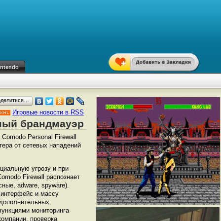
intendo
оделиться…
Игровые новости в RSS
тный брандмауэр
omodo Personal Firewall
тера от сетевых нападений
циальную угрозу и при
modo Firewall распознает
ные, adware, spyware).
 интерфейс и массу
 дополнительных
функциями мониторинга
компании, проверка