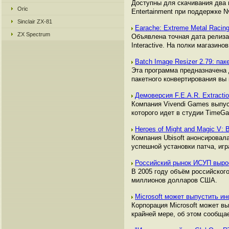
Доступны для скачивания два в
Oric
Entertainment при поддержке N
Sinclair ZX-81
Earache: Extreme Metal Racin
ZX Spectrum
Объявлена точная дата релиза 
Interactive. На полки магазинов
Batch Image Resizer 2.79: па
Эта программа предназначена 
пакетного конвертирования вы
Демоверсия F.E.A.R. Extracti
Компания Vivendi Games выпуст
которого идет в студии TimeGat
Heroes of Might and Magic V: 
Компания Ubisoft анонсировала
успешной установки патча, игр
Российский рынок ИСУП выро
В 2005 году объём российског
миллионов долларов США.
Microsoft может выпустить ин
Корпорация Microsoft может в
крайней мере, об этом сообщает