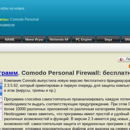
игры на новых
игры:
Comodo Personal
рандмауэр
MAME
Мини Игры
Nintendo 64
PC Engine
Sega
SN
П
ограмм
. Comodo Personal Firewall: беспла
Компания Comodo выпустила новую версию бесплатного брандмауэра C
2.3.5.62, который ориентирован в первую очередь для защиты компью
и атак (вирусы, трояны и пр.).
Программа способна самостоятельно проанализировать каждую потен
необходимости выдать соответствующее предупреждение. При этом Co
более 10000 различных приложений по различным категориям (безопас
Необходимо также заметить, что программы имеет простой и удобный
различных возможностей и функций. В версии 2.3 имеется ряд новых
возможностей: самостоятельная защита от вредоносных программ с 
 приложения, отправка подозрительных файлов для анализа на сервер 