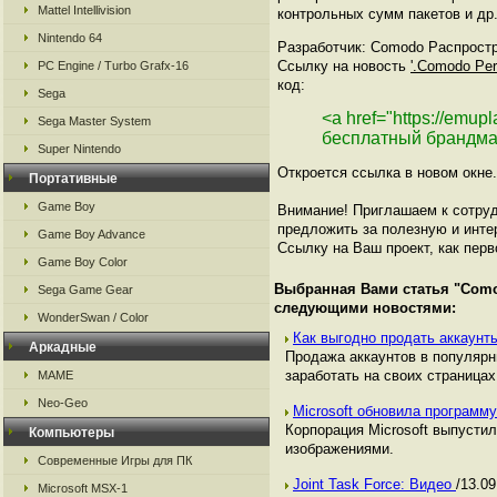
Mattel Intellivision
контрольных сумм пакетов и др
Nintendo 64
Разработчик: Comodo Распростра
Ссылку на новость
'.Comodo Per
PC Engine / Turbo Grafx-16
код:
Sega
<a href="https://emup
Sega Master System
бесплатный брандма
Super Nintendo
Откроется ссылка в новом окне.
Портативные
Game Boy
Внимание! Приглашаем к сотруд
предложить за полезную и инте
Game Boy Advance
Ссылку на Ваш проект, как перв
Game Boy Color
Выбранная Вами статья "
Como
Sega Game Gear
следующими новостями:
WonderSwan / Color
Как выгодно продать аккаунты
Аркадные
Продажа аккаунтов в популяр
заработать на своих страницах,
MAME
Neo-Geo
Microsoft обновила программ
Корпорация Microsoft выпусти
Компьютеры
изображениями.
Современные Игры для ПК
Joint Task Force: Видео
/13.09
Microsoft MSX-1