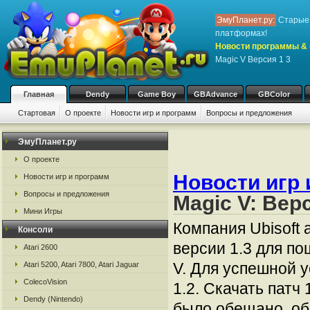
ЭмуПланет.ру:
Старые 
платформах!
Новости программы & 
Magic V Версия 1 3
Главная
Dendy
Game Boy
GBAdvance
GBColor
Стартовая
О проекте
Новости игр и программ
Вопросы и предложения
ЭмуПланет.ру
О проекте
Новости игр 
Новости игр и программ
Вопросы и предложения
Magic V: Верс
Мини Игры
Компания Ubisoft
Консоли
версии 1.3 для по
Atari 2600
V. Для успешной у
Atari 5200, Atari 7800, Atari Jaguar
ColecoVision
1.2. Скачать патч 
Dendy (Nintendo)
было обещано, обн