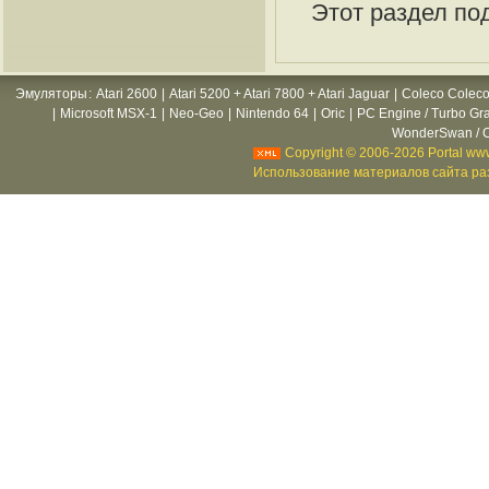
Этот раздел по
Эмуляторы
:
Atari 2600
|
Atari 5200 + Atari 7800 + Atari Jaguar
|
Coleco Coleco
|
Microsoft MSX-1
|
Neo-Geo
|
Nintendo 64
|
Oric
|
PC Engine / Turbo Gr
WonderSwan / C
Copyright © 2006-2026 Portal www
Использование материалов сайта раз