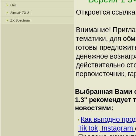
Oric
Откроется ссылка 
Sinclair ZX-81
ZX Spectrum
Внимание! Пригла
тематики, для об
готовы предложит
денежное вознагр
действительно сто
первоисточник, га
Выбранная Вами с
1.3
" рекомендует
новостями:
Как выгодно про
TikTok, Instagram