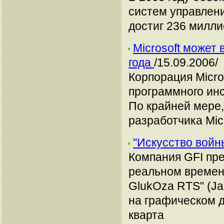
систем управлен
достиг 236 милл
Microsoft может
года
/15.09.2006/
Корпорация Micr
программного инс
По крайней мере,
разработчика Micr
"Искусство вой
Компания GFI пре
реальном времен
GlukOza RTS" (Jag
на графическом д
кварта