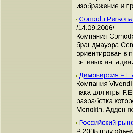
изображение и пр
Comodo Personal
/14.09.2006/
Компания Comodo
брандмауэра Como
ориентирован в 
сетевых нападений
Демоверсия F.E.A
Компания Vivend
пака для игры F.E.
разработка котор
Monolith. Аддон п
Российский рын
В 2005 году объё