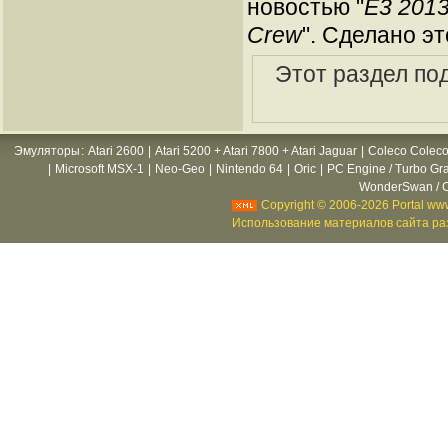
новостью "
E3 2013
Crew
". Сделано э
Этот раздел по
Эмуляторы
:
Atari 2600
|
Atari 5200 + Atari 7800 + Atari Jaguar
|
Coleco Coleco
|
Microsoft MSX-1
|
Neo-Geo
|
Nintendo 64
|
Oric
|
PC Engine / Turbo Gr
WonderSwan / C
Copyright © 2006-2026 Portal www
Использование материалов сайта раз