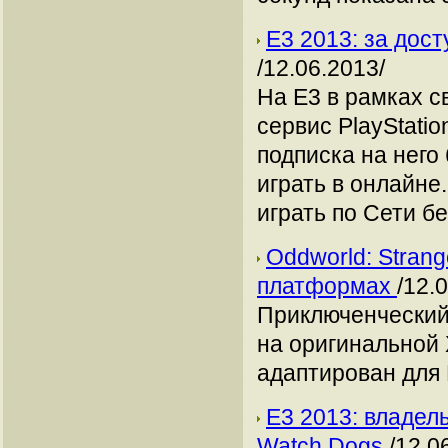
Е3 2013: за дос
/12.06.2013/
На Е3 в рамках с
сервис PlayStatio
подписка на него
играть в онлайне
играть по Сети б
Oddworld: Stran
платформах
/12.
Приключенческий 
на оригинальной X
адаптирован для ПК
Е3 2013: владел
Watch Dogs
/12.0