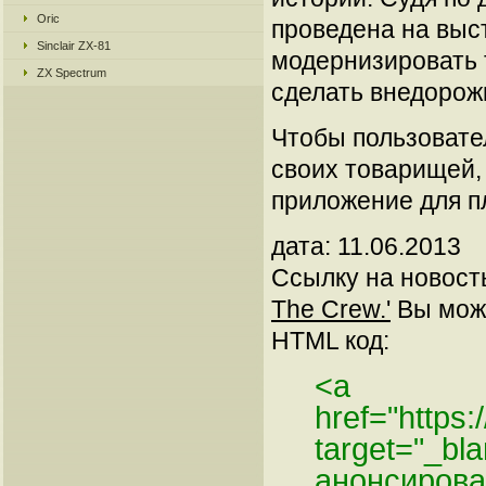
Oric
проведена на выст
Sinclair ZX-81
модернизировать 
ZX Spectrum
сделать внедорожн
Чтобы пользовате
своих товарищей,
приложение для пл
дата: 11.06.2013
Ссылку на новос
The Crew.'
Вы може
HTML код:
<a
href="https
target="_bl
анонсирова