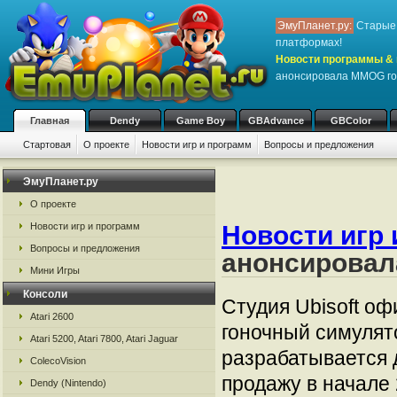
ЭмуПланет.ру:
Старые 
платформах!
Новости программы & 
анонсировала MMOG го
Главная
Dendy
Game Boy
GBAdvance
GBColor
Стартовая
О проекте
Новости игр и программ
Вопросы и предложения
ЭмуПланет.ру
О проекте
Новости игр и программ
Новости игр 
Вопросы и предложения
анонсировал
Мини Игры
Консоли
Студия Ubisoft о
Atari 2600
гоночный симулят
Atari 5200, Atari 7800, Atari Jaguar
разрабатывается д
ColecoVision
продажу в начале
Dendy (Nintendo)