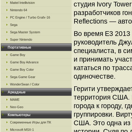
студия Ivory Towe
Mattel Intellivision
Nintendo 64
разработчиков гонк
PC Engine / Turbo Grafx-16
Reflections — авто
Sega
Во время Е3 2013
Sega Master System
Super Nintendo
руководитель Джул
Портативные
специалиста, в с
Game Boy
и принимать участ
Game Boy Advance
кататься по трасс
Game Boy Color
одиночестве.
Sega Game Gear
WonderSwan / Color
Герити утверждает
Аркадные
территория США. 
MAME
города к городу, 
Neo-Geo
группировки. Вирт
Компьютеры
США. Это одна из
Современные Игры для ПК
истории. Судя по
Microsoft MSX-1