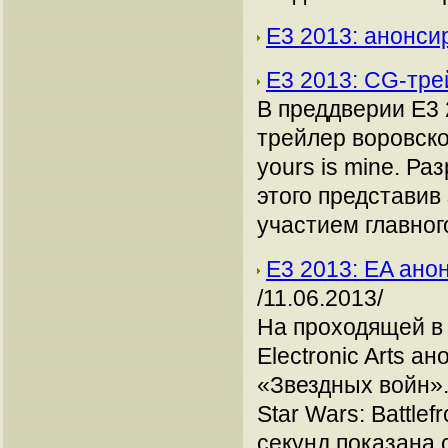
Е3 2013: анонси
E3 2013: CG-тре
В преддверии Е3 
трейлер воровско
yours is mine. Ра
этого представив
участием главног
Е3 2013: EA анон
/11.06.2013/
На проходящей в
Electronic Arts а
«Звездных войн».
Star Wars: Battle
секунд показана 