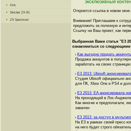
эксклюзивный контен
Oric
Откроется ссылка в новом окне.
Sinclair ZX-81
ZX Spectrum
Внимание! Приглашаем к сотруд
предложить за полезную и инте
Ссылку на Ваш проект, как перв
Выбранная Вами статья "
Е3 2
ознакомиться со следующими
Как выгодно продать аккаунты
Продажа аккаунтов в популяр
заработать на своих страницах,
E3 2013: Ubisoft анонсирова
Студия Ubisoft официально ан
для ПК, Xbox One и PS4 и дол
Е3 2013: EA анонсировала нов
На проходящей в Лос-Анджелес
Как многие и предполагали, ею 
завален
Е3 2013: за доступ в мульти
На Е3 в рамках своей пресс-ко
на него будет строго обязател