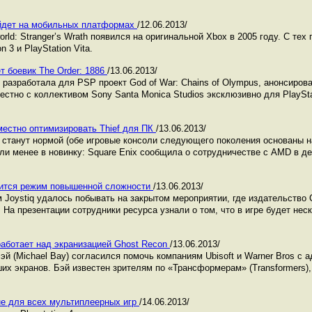
выйдет на мобильных платформах
/12.06.2013/
ld: Stranger’s Wrath появился на оригинальной Xbox в 2005 году. С тех 
 3 и PlayStation Vita.
т боевик The Order: 1886
/13.06.2013/
 разработала для PSP проект God of War: Chains of Olympus, анонсирова
стно с коллективом Sony Santa Monica Studios эксклюзивно для PlayStat
местно оптимизировать Thief для ПК
/13.06.2013/
о станут нормой (обе игровые консоли следующего поколения основаны 
или менее в новинку: Square Enix сообщила о сотрудничестве с AMD в д
явится режим повышенной сложности
/13.06.2013/
 Joystiq удалось побывать на закрытом мероприятии, где издательство
. На презентации сотрудники ресурса узнали о том, что в игре будет не
аботает над экранизацией Ghost Recon
/13.06.2013/
 (Michael Bay) согласился помочь компаниям Ubisoft и Warner Bros с а
их экранов. Бэй известен зрителям по «Трансформерам» (Transformers),
 не для всех мультиплеерных игр
/14.06.2013/