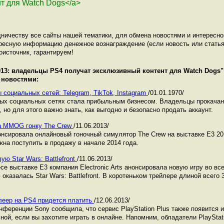
т для Watch Dogs</a>
ничеству все сайты нашей тематики, для обмена новостями и интересн
ресную информацию денежное вознаграждение (если новость или статья
оисточник, гарантируем!
013: владельцы PS4 получат эксклюзивный контент для Watch Dogs
"
 новостями:
 социальных сетей: Telegram, TikTok, Instagram
/01.01.1970/
ных социальных сетях стала прибыльным бизнесом. Владельцы прокача
 но для этого важно знать, как выгодно и безопасно продать аккаунт.
ла MMOG гонку The Crew
/11.06.2013/
онсировала онлайновый гоночный симулятор The Crew на выставке Е3 20
жна поступить в продажу в начале 2014 года.
ую Star Wars: Battlefront
/11.06.2013/
е выставке Е3 компания Electronic Arts анонсировала новую игру во вс
оказалась Star Wars: Battlefront. В коротеньком трейлере длиной всего 
плеер на PS4 придется платить
/12.06.2013/
нференции Sony сообщила, что сервис PlayStation Plus также появится 
ьной, если вы захотите играть в онлайне. Напомним, обладатели PlayStati