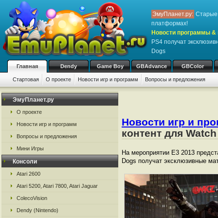
ЭмуПланет.ру:
Старые 
платформах!
Новости программы & 
PS4 получат эксклюзив
Dogs
Главная
Dendy
Game Boy
GBAdvance
GBColor
Стартовая
О проекте
Новости игр и программ
Вопросы и предложения
ЭмуПланет.ру
О проекте
Новости игр и пр
Новости игр и программ
контент для Watch
Вопросы и предложения
Мини Игры
На мероприятии Е3 2013 предст
Dogs получат эксклюзивные мате
Консоли
Atari 2600
Atari 5200, Atari 7800, Atari Jaguar
ColecoVision
Dendy (Nintendo)