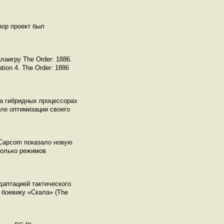
пор проект был
лаигру The Order: 1886.
ion 4. The Order: 1886
на гибридных процессорах
еле оптимизации своего
 Capcom показало новую
сколько режимов
даптацией тактического
 боевику «Скала» (The