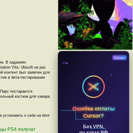
Cursor
ии. В заданиях
ation Vita. Ubisoft не раз
й контент был заявлен для
стие в бета-тестировании
 Пирс постарается
тельный костюм для хакера.
Ошибка оплаты
Cursor?
 установить к себе на блог
Без VPN,
льцы PS4 получат
по карте РФ