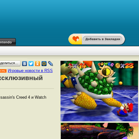
intendo
оделиться…
Игровые новости в RSS
эксклюзивный
ssassin's Creed 4 и Watch