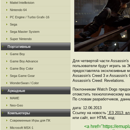
Mattel Intellivision
Nintendo 64
PC Engine / Turbo Grafx-16
Sega
Sega Master System
Super Nintendo
Портативные
Game Boy
Для четвертой части Assassin'
Game Boy Advance
пользователи будут играть за 
Game Boy Color
предоставляла эксклюзивные ма
Assassin's Creed 3 и Assassin'
Sega Game Gear
Assassin's Creed: Revelations.
WonderSwan / Color
Поклонникам Watch Dogs предос
Аркадные
отомстить технологическому ма
MAME
По словам разработчиков, данн
Neo-Geo
дата: 12.06.2013
Ссылку на новость
'.Е3 2013: 
Компьютеры
или сайт, вот HTML код:
Современные Игры для ПК
<a href="https://emu
Microsoft MSX-1