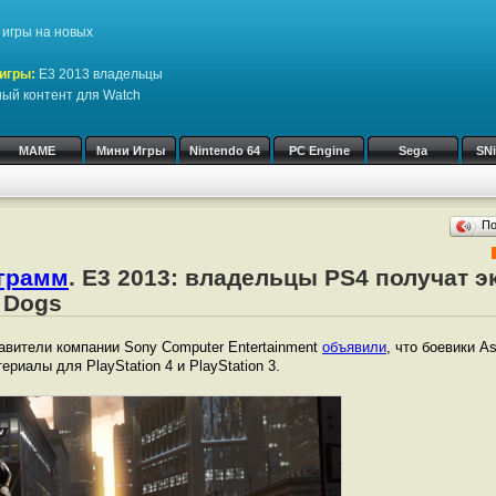
игры на новых
игры:
Е3 2013 владельцы
ный контент для Watch
MAME
Мини Игры
Nintendo 64
PC Engine
Sega
SN
П
ограмм
. Е3 2013: владельцы PS4 получат 
 Dogs
авители компании Sony Computer Entertainment
объявили
, что боевики A
риалы для PlayStation 4 и PlayStation 3.