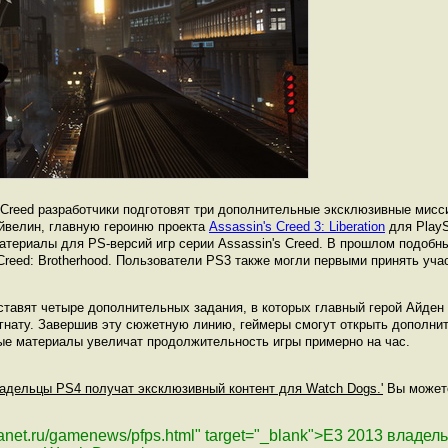
s Creed разработчики подготовят три дополнительные эксклюзивные мисс
Эйвелин, главную героиню проекта
Assassin's Creed 3: Liberation
для PlaySt
териалы для PS-версий игр серии Assassin's Creed. В прошлом подобны
s Creed: Brotherhood. Пользователи PS3 также могли первыми принять уча
тавят четыре дополнительных задания, в которых главный герой Айден
гнату. Завершив эту сюжетную линию, геймеры смогут открыть дополни
ые материалы увеличат продолжительность игры примерно на час.
владельцы PS4 получат эксклюзивный контент для Watch Dogs.'
Вы можете
planet.ru/gamenews/pfps.html" target="_blank">Е3 2013 владе