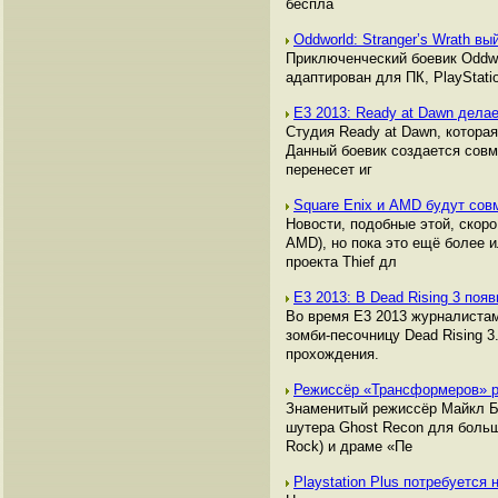
беспла
Oddworld: Stranger’s Wrath 
Приключенческий боевик Oddwor
адаптирован для ПК, PlayStation
Е3 2013: Ready at Dawn делае
Студия Ready at Dawn, которая
Данный боевик создается совме
перенесет иг
Square Enix и AMD будут сов
Новости, подобные этой, скор
AMD), но пока это ещё более 
проекта Thief дл
Е3 2013: В Dead Rising 3 по
Во время Е3 2013 журналистам
зомби-песочницу Dead Rising 3
прохождения.
Режиссёр «Трансформеров» р
Знаменитый режиссёр Майкл Бэй
шутера Ghost Recon для больш
Rock) и драме «Пе
Playstation Plus потребуется