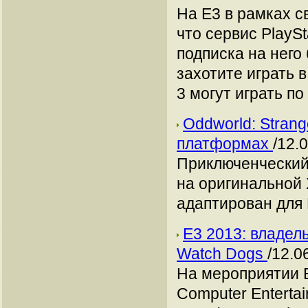
На Е3 в рамках 
что сервис PlaySt
подписка на него 
захотите играть 
3 могут играть п
Oddworld: Stran
платформах
/12.
Приключенческий 
на оригинальной X
адаптирован для ПК
Е3 2013: владел
Watch Dogs
/12.0
На мероприятии 
Computer Enterta