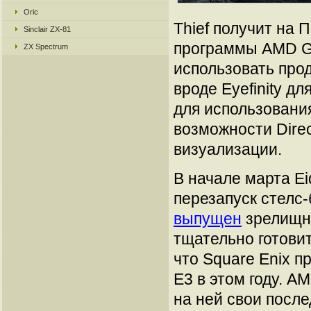
Oric
Thief получит на 
Sinclair ZX-81
программы AMD Ga
ZX Spectrum
использовать про
вроде Eyefinity д
для использовани
возможности Dire
визуализации.
В начале марта Ei
перезапуск стелс-
выпущен
зрелищны
тщательно готовит
что Square Enix п
E3 в этом году. A
на ней свои после