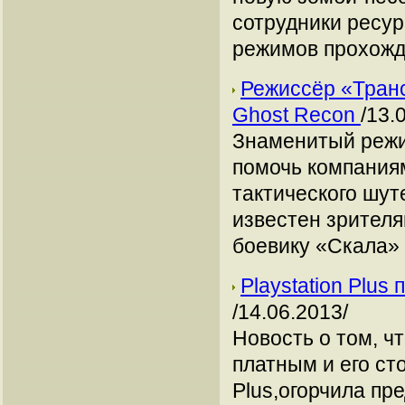
сотрудники ресурс
режимов прохожд
Режиссёр «Тран
Ghost Recon
/13.
Знаменитый режис
помочь компаниям
тактического шут
известен зрителя
боевику «Скала» 
Playstation Plus
/14.06.2013/
Новость о том, чт
платным и его ст
Plus,огорчила пр