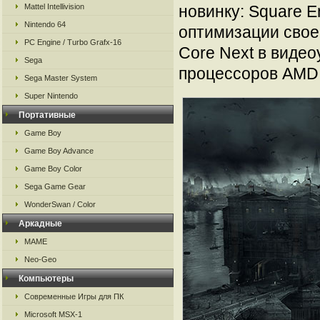
Mattel Intellivision
новинку: Square E
Nintendo 64
оптимизации своег
PC Engine / Turbo Grafx-16
Core Next в видео
Sega
процессоров AMD 
Sega Master System
Super Nintendo
Портативные
Game Boy
Game Boy Advance
Game Boy Color
Sega Game Gear
WonderSwan / Color
Аркадные
MAME
Neo-Geo
Компьютеры
Современные Игры для ПК
Microsoft MSX-1