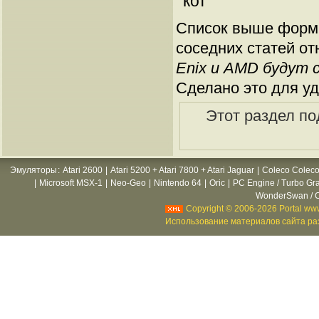
кот
Список выше форми
соседних статей от
Enix и AMD будут 
Сделано это для уд
Этот раздел по
Эмуляторы
:
Atari 2600
|
Atari 5200 + Atari 7800 + Atari Jaguar
|
Coleco Coleco
|
Microsoft MSX-1
|
Neo-Geo
|
Nintendo 64
|
Oric
|
PC Engine / Turbo Gr
WonderSwan / C
Copyright © 2006-2026 Portal www
Использование материалов сайта раз