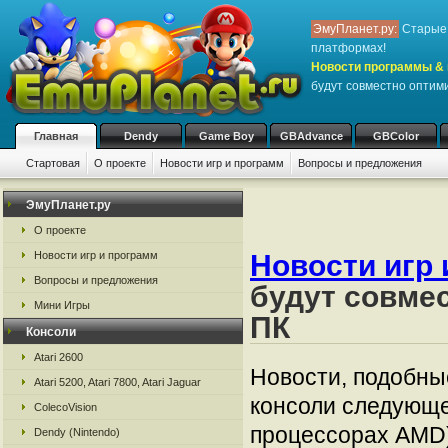
ЭмуПланет.ру:
Старые 
платформах!
Новости программы & 
будут совместно оптими
Главная
Dendy
Game Boy
GBAdvance
GBColor
Стартовая
О проекте
Новости игр и программ
Вопросы и предложения
ЭмуПланет.ру
О проекте
Новости игр и программ
Новости игр 
Вопросы и предложения
будут совмес
Мини Игры
ПК
Консоли
Atari 2600
Новости, подобные
Atari 5200, Atari 7800, Atari Jaguar
консоли следующе
ColecoVision
процессорах AMD)
Dendy (Nintendo)