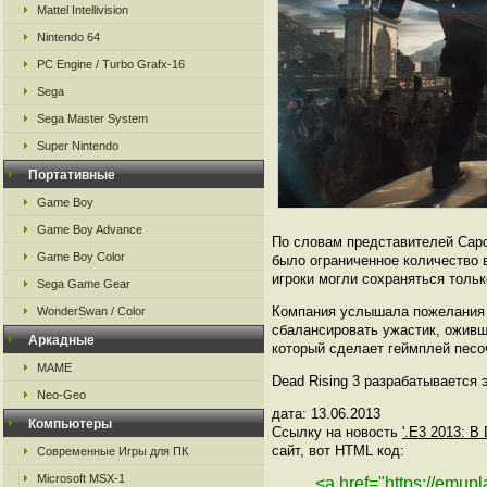
Mattel Intellivision
Nintendo 64
PC Engine / Turbo Grafx-16
Sega
Sega Master System
Super Nintendo
Портативные
Game Boy
Game Boy Advance
По словам представителей Capc
Game Boy Color
было ограниченное количество 
игроки могли сохраняться толь
Sega Game Gear
Компания услышала пожелания г
WonderSwan / Color
сбалансировать ужастик, оживш
Аркадные
который сделает геймплей песоч
MAME
Dead Rising 3 разрабатывается
Neo-Geo
дата: 13.06.2013
Компьютеры
Ссылку на новость
'.Е3 2013: В
сайт, вот HTML код:
Современные Игры для ПК
Microsoft MSX-1
<a href="https://emup