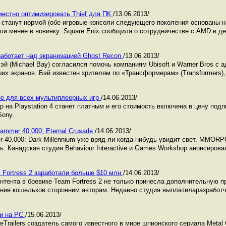
местно оптимизировать Thief для ПК
/13.06.2013/
о станут нормой (обе игровые консоли следующего поколения основаны 
или менее в новинку: Square Enix сообщила о сотрудничестве с AMD в д
аботает над экранизацией Ghost Recon
/13.06.2013/
 (Michael Bay) согласился помочь компаниям Ubisoft и Warner Bros с а
их экранов. Бэй известен зрителям по «Трансформерам» (Transformers),
 не для всех мультиплеерных игр
/14.06.2013/
р на Playstation 4 станет платным и его стоимость включена в цену под
Sony.
mer 40.000: Eternal Crusade
/14.06.2013/
r 40.000: Dark Millennium уже вряд ли когда-нибудь увидит свет, MMOR
ь. Канадская студия Behaviour Interactive и Games Workshop анонсиро
 Fortress 2 заработали больше $10 млн
/14.06.2013/
нтента в боевике Team Fortress 2 не только принесла дополнительную п
ние кошельков сторонним авторам. Недавно студия выплатиларазработч
ти на РС
/15.06.2013/
Trailers создатель самого известного в мире шпионского сериала Metal