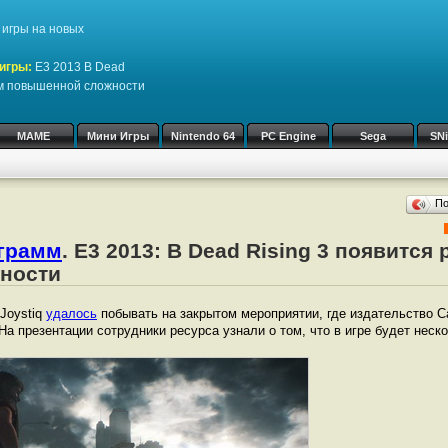
игры на новых
игры:
Е3 2013 В Dead
им повышенной сложности
MAME
Мини Игры
Nintendo 64
PC Engine
Sega
SN
П
ограмм
. Е3 2013: В Dead Rising 3 появится
ности
Joystiq
удалось
побывать на закрытом мероприятии, где издательство 
 На презентации сотрудники ресурса узнали о том, что в игре будет нес