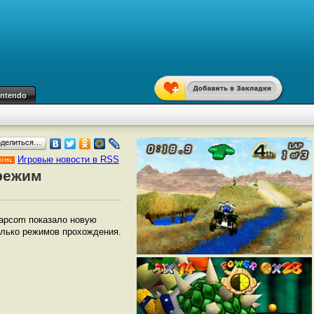
intendo
оделиться…
Игровые новости в RSS
 режим
Capcom показало новую
колько режимов прохождения.