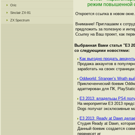
режим повышенной 
Oric
Sinclair ZX-81
Откроется ссылка в новом окне.
ZX Spectrum
Внимание! Приглашаем к сотруд
предложить за полезную и инте
Ссылку на Ваш проект, как перв
Выбранная Вами статья "
Е3 2
со следующими новостями:
Как выгодно продать аккаунты
Продажа аккаунтов в популяр
заработать на своих страницах,
Oddworld: Stranger’s Wrath 
Приключенческий боевик Oddwor
адаптирован для ПК, PlayStation
Е3 2013: владельцы PS4 пол
На мероприятии Е3 2013 предст
Dogs получат эксклюзивные мат
Е3 2013: Ready at Dawn делае
Студия Ready at Dawn, которая
Данный боевик создается совме
перенесет иг