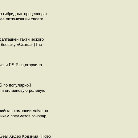
на гибридных процессорах
еле оптимизации своего
даптацией тактического
 боевику «Скала» (The
писки PS Plus,огорчила
PG по популярной
вали онлайновую ролевую
рибыль компании Valve, но
икам предметов гонорар,
 Gear Хидео Кодзима (Hideo