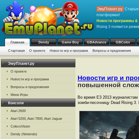
ЭмуПланет.ру:
Старые 
платформах!
Новости программы & 
Rising 3 появится реж
Главная
Dendy
Game Boy
GBAdvance
GBColor
Стартовая
О проекте
Новости игр и программ
Вопросы и предложения
ЭмуПланет.ру
О проекте
Новости игр и пр
Новости игр и программ
повышенной слож
Вопросы и предложения
Мини Игры
Во время Е3 2013 журналистам 
зомби-песочницу Dead Rising 3.
Консоли
Atari 2600
Atari 5200, Atari 7800, Atari Jaguar
ColecoVision
Dendy (Nintendo)