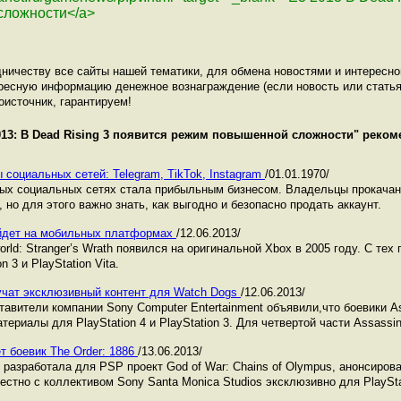
сложности</a>
ничеству все сайты нашей тематики, для обмена новостями и интересн
ресную информацию денежное вознаграждение (если новость или статья
оисточник, гарантируем!
013: В Dead Rising 3 появится режим повышенной сложности
" реком
 социальных сетей: Telegram, TikTok, Instagram
/01.01.1970/
ных социальных сетях стала прибыльным бизнесом. Владельцы прокача
 но для этого важно знать, как выгодно и безопасно продать аккаунт.
выйдет на мобильных платформах
/12.06.2013/
ld: Stranger’s Wrath появился на оригинальной Xbox в 2005 году. С тех 
 3 и PlayStation Vita.
учат эксклюзивный контент для Watch Dogs
/12.06.2013/
авители компании Sony Computer Entertainment объявили,что боевики As
ериалы для PlayStation 4 и PlayStation 3. Для четвертой части Assassin
т боевик The Order: 1886
/13.06.2013/
 разработала для PSP проект God of War: Chains of Olympus, анонсирова
стно с коллективом Sony Santa Monica Studios эксклюзивно для PlayStat