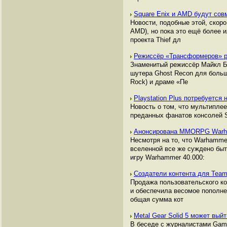
Square Enix и AMD будут сов
Новости, подобные этой, скор
AMD), но пока это ещё более 
проекта Thief дл
Режиссёр «Трансформеров» р
Знаменитый режиссёр Майкл Бэй
шутера Ghost Recon для больш
Rock) и драме «Пе
Playstation Plus потребуется
Новость о том, что мультиплее
преданных фанатов консолей 
Анонсирована MMORPG Warham
Несмотря на то, что Warhamme
вселенной все же суждено быт
игру Warhammer 40.000:
Создатели контента для Team
Продажа пользовательского ко
и обеспечила весомое пополне
общая сумма кот
Metal Gear Solid 5 может вый
В беседе с журналистами Game