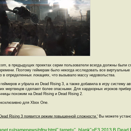
om, в предыдущих проектах серии пользователи всегда должны были спе
времени. Поэтому геймерам было некогда исследовать все виртуальные 
ко в определенных локациях, что вызывало массу недовольства.
еймеров и убрала из Dead Rising 3, а также добавила в игру систему а
их мертвецов сделают более опасными. Для хардкорных игроков прибер
ницы похожим на Dead Rising и Dead Rising 2.
 эксклюзивно для Xbox One.
 Dead Rising 3 появится режим повышенной сложности.'
Вы можете установ
lanet.ru/gamenews/pfpv.html" target="_blank">Е3 2013 В Dead