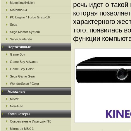
Mattel Intellivision
речь идет о такой
Nintendo 64
которая позволяе
PC Engine / Turbo Grafx-16
характерного жест
Sega
того, появилась 
Sega Master System
функции компьют
Super Nintendo
Портативные
Game Boy
Game Boy Advance
Game Boy Color
Sega Game Gear
WonderSwan / Color
Аркадные
MAME
Neo-Geo
Компьютеры
Современные Игры для ПК
Microsoft MSX-1