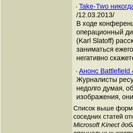
Take-Two никогд
/12.03.2013/
В ходе конференц
операционный дир
(Karl Slatoff) ра
заниматься ежегод
негативно скажет
Анонс Battlefiel
Журналисты ресу
недолго думая, о
изображения, они 
Список выше форми
соседних статей от
Microsoft Kinect д