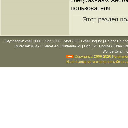
специальных жест
пользователя.
Этот раздел по
Эмуляторы
:
Atari 2600
|
Atari 5200 + Atari 7800 + Atari Jaguar
|
Coleco Coleco
|
Microsoft MSX-1
|
Neo-Geo
|
Nintendo 64
|
Oric
|
PC Engine / Turbo Gr
WonderSwan / C
Copyright © 2006-2026 Portal www
Использование материалов сайта раз