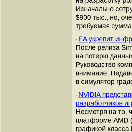
на разработку ро
Изначально сотру
$900 тыс., но, о
требуемая сумма
EA укрепит инфр
После релиза Si
на потерю данных
Руководство комп
внимание. Недавн
в симулятор град
NVIDIA представ
разработчиков игр
Несмотря на то, ч
платформе AMD (
графикой класса 