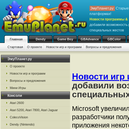
ЭмуПланет.ру:
Старые 
платформах!
Новости программы & 
добавили возможность
специальных жестов
Главная
Dendy
Game Boy
GBAdvance
GBColor
Стартовая
О проекте
Новости игр и программ
Вопросы и предложения
ЭмуПланет.ру
О проекте
Новости игр и программ
Новости игр 
Вопросы и предложения
добавили во
Мини Игры
специальных
Консоли
Atari 2600
Microsoft увеличи
Atari 5200, Atari 7800, Atari Jaguar
разработчики пол
ColecoVision
приложения некот
Dendy (Nintendo)