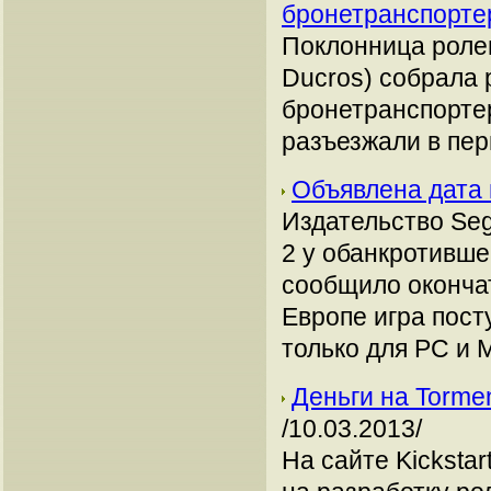
бронетранспорт
Поклонница ролев
Ducros) собрала
бронетранспортер
разъезжали в пер
Объявлена дата 
Издательство Seg
2 у обанкротивш
сообщило оконча
Европе игра пост
только для РС и 
Деньги на Tormen
/10.03.2013/
На сайте Kicksta